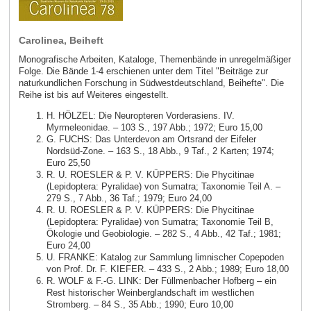
Carolinea, Beiheft
Monografische Arbeiten, Kataloge, Themenbände in unregelmäßiger
Folge. Die Bände 1-4 erschienen unter dem Titel "Beiträge zur
naturkundlichen Forschung in Südwestdeutschland, Beihefte". Die
Reihe ist bis auf Weiteres eingestellt.
H. HÖLZEL: Die Neuropteren Vorderasiens. IV.
Myrmeleonidae. – 103 S., 197 Abb.; 1972; Euro 15,00
G. FUCHS: Das Unterdevon am Ortsrand der Eifeler
Nordsüd-Zone. – 163 S., 18 Abb., 9 Taf., 2 Karten; 1974;
Euro 25,50
R. U. ROESLER & P. V. KÜPPERS: Die Phycitinae
(Lepidoptera: Pyralidae) von Sumatra; Taxonomie Teil A. –
279 S., 7 Abb., 36 Taf.; 1979; Euro 24,00
R. U. ROESLER & P. V. KÜPPERS: Die Phycitinae
(Lepidoptera: Pyralidae) von Sumatra; Taxonomie Teil B,
Ökologie und Geobiologie. – 282 S., 4 Abb., 42 Taf.; 1981;
Euro 24,00
U. FRANKE: Katalog zur Sammlung limnischer Copepoden
von Prof. Dr. F. KIEFER. – 433 S., 2 Abb.; 1989; Euro 18,00
R. WOLF & F.-G. LINK: Der Füllmenbacher Hofberg – ein
Rest historischer Weinberglandschaft im westlichen
Stromberg. – 84 S., 35 Abb.; 1990; Euro 10,00