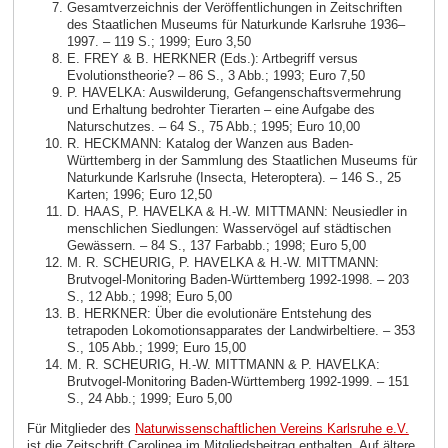
Gesamtverzeichnis der Veröffentlichungen in Zeitschriften
des Staatlichen Museums für Naturkunde Karlsruhe 1936–
1997. – 119 S.; 1999; Euro 3,50
E. FREY & B. HERKNER (Eds.): Artbegriff versus
Evolutionstheorie? – 86 S., 3 Abb.; 1993; Euro 7,50
P. HAVELKA: Auswilderung, Gefangenschaftsvermehrung
und Erhaltung bedrohter Tierarten – eine Aufgabe des
Naturschutzes. – 64 S., 75 Abb.; 1995; Euro 10,00
R. HECKMANN: Katalog der Wanzen aus Baden-
Württemberg in der Sammlung des Staatlichen Museums für
Naturkunde Karlsruhe (Insecta, Heteroptera). – 146 S., 25
Karten; 1996; Euro 12,50
D. HAAS, P. HAVELKA & H.-W. MITTMANN: Neusiedler in
menschlichen Siedlungen: Wasservögel auf städtischen
Gewässern. – 84 S., 137 Farbabb.; 1998; Euro 5,00
M. R. SCHEURIG, P. HAVELKA & H.-W. MITTMANN:
Brutvogel-Monitoring Baden-Württemberg 1992-1998. – 203
S., 12 Abb.; 1998; Euro 5,00
B. HERKNER: Über die evolutionäre Entstehung des
tetrapoden Lokomotionsapparates der Landwirbeltiere. – 353
S., 105 Abb.; 1999; Euro 15,00
M. R. SCHEURIG, H.-W. MITTMANN & P. HAVELKA:
Brutvogel-Monitoring Baden-Württemberg 1992-1999. – 151
S., 24 Abb.; 1999; Euro 5,00
Für Mitglieder des
Naturwissenschaftlichen Vereins Karlsruhe e.V.
ist die Zeitschrift Carolinea im Mitgliedsbeitrag enthalten. Auf ältere