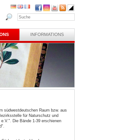
IONS
INFORMATIONS
 dem südwestdeutschen Raum bzw. aus
irksstelle für Naturschutz und
 e.V.". Die Bände 1-39 erschienen
d".