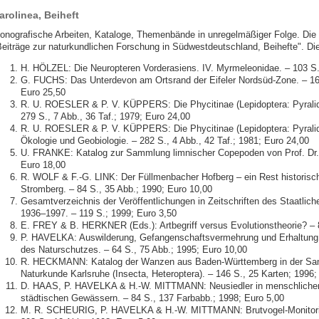
arolinea, Beiheft
onografische Arbeiten, Kataloge, Themenbände in unregelmäßiger Folge. Die 
Beiträge zur naturkundlichen Forschung in Südwestdeutschland, Beihefte". Die 
H. HÖLZEL: Die Neuropteren Vorderasiens. IV. Myrmeleonidae. – 103 S.
G. FUCHS: Das Unterdevon am Ortsrand der Eifeler Nordsüd-Zone. – 163 
Euro 25,50
R. U. ROESLER & P. V. KÜPPERS: Die Phycitinae (Lepidoptera: Pyralid
279 S., 7 Abb., 36 Taf.; 1979; Euro 24,00
R. U. ROESLER & P. V. KÜPPERS: Die Phycitinae (Lepidoptera: Pyralid
Ökologie und Geobiologie. – 282 S., 4 Abb., 42 Taf.; 1981; Euro 24,00
U. FRANKE: Katalog zur Sammlung limnischer Copepoden von Prof. Dr. 
Euro 18,00
R. WOLF & F.-G. LINK: Der Füllmenbacher Hofberg – ein Rest historisc
Stromberg. – 84 S., 35 Abb.; 1990; Euro 10,00
Gesamtverzeichnis der Veröffentlichungen in Zeitschriften des Staatli
1936–1997. – 119 S.; 1999; Euro 3,50
E. FREY & B. HERKNER (Eds.): Artbegriff versus Evolutionstheorie? – 8
P. HAVELKA: Auswilderung, Gefangenschaftsvermehrung und Erhaltung b
des Naturschutzes. – 64 S., 75 Abb.; 1995; Euro 10,00
R. HECKMANN: Katalog der Wanzen aus Baden-Württemberg in der Sa
Naturkunde Karlsruhe (Insecta, Heteroptera). – 146 S., 25 Karten; 1996;
D. HAAS, P. HAVELKA & H.-W. MITTMANN: Neusiedler in menschlichen
städtischen Gewässern. – 84 S., 137 Farbabb.; 1998; Euro 5,00
M. R. SCHEURIG, P. HAVELKA & H.-W. MITTMANN: Brutvogel-Monitori