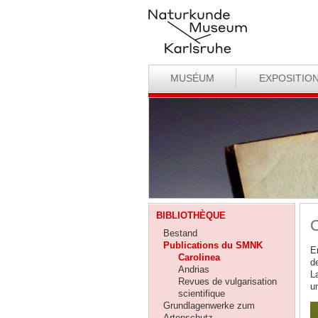
MUSÉUM
EXPOSITIO
BIBLIOTHÈQUE
C
Bestand
Publications du SMNK
E
Carolinea
d
Andrias
L
Revues de vulgarisation
u
scientifique
Grundlagenwerke zum
Artenschutz