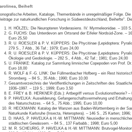
arolinea, Beiheft
onografische Arbeiten, Kataloge, Themenbände in unregelmäßiger Folge. Die 
Beiträge zur naturkundlichen Forschung in Südwestdeutschland, Beihefte". Die 
H. HÖLZEL: Die Neuropteren Vorderasiens. IV. Myrmeleonidae. – 103 S.
G. FUCHS: Das Unterdevon am Ortsrand der Eifeler Nordsüd-Zone. – 163 
Euro 25,50
R. U. ROESLER & P. V. KÜPPERS: Die Phycitinae (Lepidoptera: Pyralid
279 S., 7 Abb., 36 Taf.; 1979; Euro 24,00
R. U. ROESLER & P. V. KÜPPERS: Die Phycitinae (Lepidoptera: Pyralid
Ökologie und Geobiologie. – 282 S., 4 Abb., 42 Taf.; 1981; Euro 24,00
U. FRANKE: Katalog zur Sammlung limnischer Copepoden von Prof. Dr. 
Euro 18,00
R. WOLF & F.-G. LINK: Der Füllmenbacher Hofberg – ein Rest historisc
Stromberg. – 84 S., 35 Abb.; 1990; Euro 10,00
Gesamtverzeichnis der Veröffentlichungen in Zeitschriften des Staatli
1936–1997. – 119 S.; 1999; Euro 3,50
E. FREY & B. HERKNER (Eds.): Artbegriff versus Evolutionstheorie? – 8
P. HAVELKA: Auswilderung, Gefangenschaftsvermehrung und Erhaltung b
des Naturschutzes. – 64 S., 75 Abb.; 1995; Euro 10,00
R. HECKMANN: Katalog der Wanzen aus Baden-Württemberg in der Sa
Naturkunde Karlsruhe (Insecta, Heteroptera). – 146 S., 25 Karten; 1996;
D. HAAS, P. HAVELKA & H.-W. MITTMANN: Neusiedler in menschlichen
städtischen Gewässern. – 84 S., 137 Farbabb.; 1998; Euro 5,00
M. R. SCHEURIG, P. HAVELKA & H.-W. MITTMANN: Brutvogel-Monitori