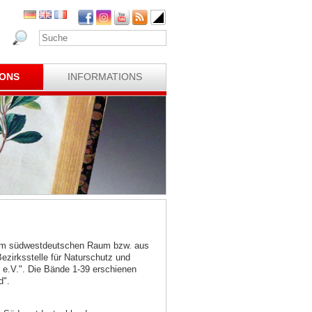
IONS
INFORMATIONS
 dem südwestdeutschen Raum bzw. aus
irksstelle für Naturschutz und
 e.V.". Die Bände 1-39 erschienen
d".