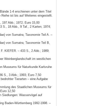
Bände 1-4 erschienen unter dem Titel
Reihe ist bis auf Weiteres eingestellt.
, 197 Abb.; 1972; Euro 15,00
S., 18 Abb., 9 Taf., 2 Karten; 1974;
ae) von Sumatra; Taxonomie Teil A. –
ae) von Sumatra; Taxonomie Teil B,
F. KIEFER. – 433 S., 2 Abb.; 1989;
her Weinberglandschaft im westlichen
chen Museums für Naturkunde Karlsruhe
6 S., 3 Abb.; 1993; Euro 7,50
edrohter Tierarten – eine Aufgabe
mmlung des Staatlichen Museums für
 Euro 12,50
 Siedlungen: Wasservögel auf
ng Baden-Württemberg 1992-1998. –