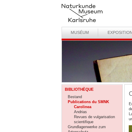
MUSÉUM
EXPOSITIO
BIBLIOTHÈQUE
C
Bestand
Publications du SMNK
E
Carolinea
d
Andrias
L
Revues de vulgarisation
u
scientifique
Grundlagenwerke zum
Artenschutz