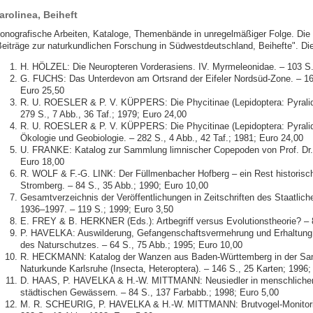
arolinea, Beiheft
onografische Arbeiten, Kataloge, Themenbände in unregelmäßiger Folge. Die 
Beiträge zur naturkundlichen Forschung in Südwestdeutschland, Beihefte". Die 
H. HÖLZEL: Die Neuropteren Vorderasiens. IV. Myrmeleonidae. – 103 S.
G. FUCHS: Das Unterdevon am Ortsrand der Eifeler Nordsüd-Zone. – 163 
Euro 25,50
R. U. ROESLER & P. V. KÜPPERS: Die Phycitinae (Lepidoptera: Pyralid
279 S., 7 Abb., 36 Taf.; 1979; Euro 24,00
R. U. ROESLER & P. V. KÜPPERS: Die Phycitinae (Lepidoptera: Pyralid
Ökologie und Geobiologie. – 282 S., 4 Abb., 42 Taf.; 1981; Euro 24,00
U. FRANKE: Katalog zur Sammlung limnischer Copepoden von Prof. Dr. 
Euro 18,00
R. WOLF & F.-G. LINK: Der Füllmenbacher Hofberg – ein Rest historisc
Stromberg. – 84 S., 35 Abb.; 1990; Euro 10,00
Gesamtverzeichnis der Veröffentlichungen in Zeitschriften des Staatli
1936–1997. – 119 S.; 1999; Euro 3,50
E. FREY & B. HERKNER (Eds.): Artbegriff versus Evolutionstheorie? – 8
P. HAVELKA: Auswilderung, Gefangenschaftsvermehrung und Erhaltung b
des Naturschutzes. – 64 S., 75 Abb.; 1995; Euro 10,00
R. HECKMANN: Katalog der Wanzen aus Baden-Württemberg in der Sa
Naturkunde Karlsruhe (Insecta, Heteroptera). – 146 S., 25 Karten; 1996;
D. HAAS, P. HAVELKA & H.-W. MITTMANN: Neusiedler in menschlichen
städtischen Gewässern. – 84 S., 137 Farbabb.; 1998; Euro 5,00
M. R. SCHEURIG, P. HAVELKA & H.-W. MITTMANN: Brutvogel-Monitori