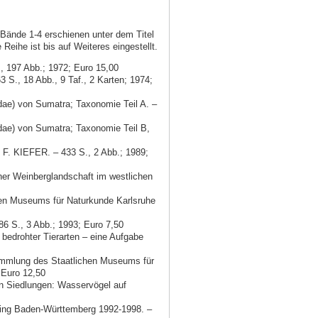
Bände 1-4 erschienen unter dem Titel
Reihe ist bis auf Weiteres eingestellt.
, 197 Abb.; 1972; Euro 15,00
S., 18 Abb., 9 Taf., 2 Karten; 1974;
ae) von Sumatra; Taxonomie Teil A. –
ae) von Sumatra; Taxonomie Teil B,
F. KIEFER. – 433 S., 2 Abb.; 1989;
her Weinberglandschaft im westlichen
chen Museums für Naturkunde Karlsruhe
6 S., 3 Abb.; 1993; Euro 7,50
edrohter Tierarten – eine Aufgabe
mmlung des Staatlichen Museums für
 Euro 12,50
 Siedlungen: Wasservögel auf
ng Baden-Württemberg 1992-1998. –