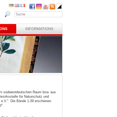
IONS
INFORMATIONS
 dem südwestdeutschen Raum bzw. aus
irksstelle für Naturschutz und
 e.V.". Die Bände 1-39 erschienen
d".