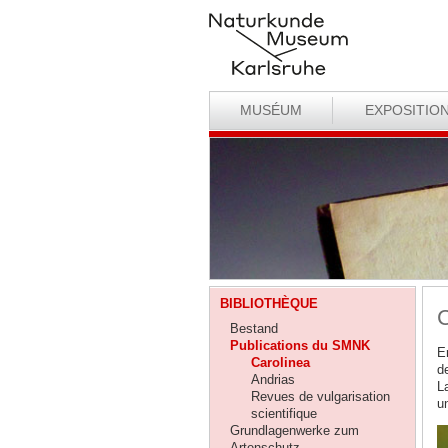
MUSÉUM
EXPOSITIO
BIBLIOTHÈQUE
C
Bestand
Publications du SMNK
E
Carolinea
d
Andrias
L
Revues de vulgarisation
u
scientifique
Grundlagenwerke zum
Artenschutz