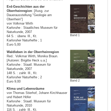
Erd-Geschichten aus der
Oberrheinregion
: [Ausg. zur
Dauerausstellung "Geologie am
Oberrhein"]
von Volkmar Wirth
Karlsruhe : Staatliches Museum für
Naturkunde, 2007
Band 1
64 S. : überw. Ill., Kt.
Karlsruher Naturhefte ; 1
Euro 5,00
Waldleben in der Oberrheinregion
Red.: Volkmar Wirth, Monika Braun.
[Autoren: Brigitte Heck u.a.]
Karlsruhe : Staatl. Museum für
Naturkunde, 2007
148 S. : zahlr. Ill., Kt.
Karlsruher Naturhefte ; 2
Band 2
Euro 9,00
Klima und Lebensräume
von Thomas Stierhof, Johann Kirchhauser
und Hubert Höfer
Karlsruhe : Staatl. Museum für
Naturkunde, 2010
116 S. : zahlr. Ill., Kt.