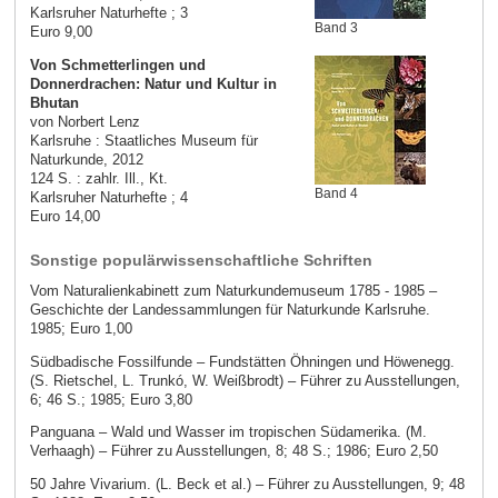
Karlsruher Naturhefte ; 3
Band 3
Euro 9,00
Von Schmetterlingen und
Donnerdrachen: Natur und Kultur in
Bhutan
von Norbert Lenz
Karlsruhe : Staatliches Museum für
Naturkunde, 2012
124 S. : zahlr. Ill., Kt.
Band 4
Karlsruher Naturhefte ; 4
Euro 14,00
Sonstige populärwissenschaftliche Schriften
Vom Naturalienkabinett zum Naturkundemuseum 1785 - 1985 –
Geschichte der Landessammlungen für Naturkunde Karlsruhe.
1985; Euro 1,00
Südbadische Fossilfunde – Fundstätten Öhningen und Höwenegg.
(S. Rietschel, L. Trunkó, W. Weißbrodt) – Führer zu Ausstellungen,
6; 46 S.; 1985; Euro 3,80
Panguana – Wald und Wasser im tropischen Südamerika. (M.
Verhaagh) – Führer zu Ausstellungen, 8; 48 S.; 1986; Euro 2,50
50 Jahre Vivarium. (L. Beck et al.) – Führer zu Ausstellungen, 9; 48