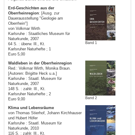
Erd-Geschichten aus der
Oberrheinregion
: [Ausg. zur
Dauerausstellung "Geologie am
Oberrhein"]
von Volkmar Wirth
Karlsruhe : Staatliches Museum für
Naturkunde, 2007
Band 1
64 S. : überw. Ill., Kt.
Karlsruher Naturhefte ; 1
Euro 5,00
Waldleben in der Oberrheinregion
Red.: Volkmar Wirth, Monika Braun.
[Autoren: Brigitte Heck u.a.]
Karlsruhe : Staatl. Museum für
Naturkunde, 2007
148 S. : zahlr. Ill., Kt.
Karlsruher Naturhefte ; 2
Band 2
Euro 9,00
Klima und Lebensräume
von Thomas Stierhof, Johann Kirchhauser
und Hubert Höfer
Karlsruhe : Staatl. Museum für
Naturkunde, 2010
116 S. : zahlr. Ill., Kt.