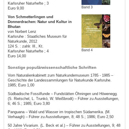
Karlsruher Naturhefte ; 3
Band 3
Euro 9,00
Von Schmetterlingen und
Donnerdrachen: Natur und Kultur in
Bhutan
von Norbert Lenz
Karlsruhe : Staatliches Museum für
Naturkunde, 2012
124 S. : zahlr. Ill., Kt.
Band 4
Karlsruher Naturhefte ; 4
Euro 14,00
Sonstige populärwissenschaftliche Schriften
Vom Naturalienkabinett zum Naturkundemuseum 1785 - 1985 –
Geschichte der Landessammlungen für Naturkunde Karlsruhe.
1985; Euro 1,00
Südbadische Fossilfunde – Fundstätten Öhningen und Höwenegg.
(S. Rietschel, L. Trunkó, W. Weißbrodt) – Führer zu Ausstellungen,
6; 46 S.; 1985; Euro 3,80
Panguana – Wald und Wasser im tropischen Südamerika. (M.
Verhaagh) – Führer zu Ausstellungen, 8; 48 S.; 1986; Euro 2,50
50 Jahre Vivarium. (L. Beck et al.) – Führer zu Ausstellungen, 9; 48