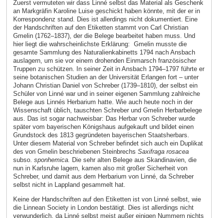
Zuerst vermuteten wir dass Linné selbst das Material als Geschenk
an Markgräfin Karoline Luise geschickt haben könnte, mit der er in
Korrespondenz stand. Dies ist allerdings nicht dokumentiert. Eine
der Handschriften auf den Etiketten stammt von Carl Christian
Gmelin (1762–1837), der die Belege bearbeitet haben muss. Und
hier liegt die wahrscheinlichste Erklärung: Gmelin musste die
gesamte Sammlung des Naturalienkabinetts 1794 nach Ansbach
auslagern, um sie vor einem drohenden Einmarsch französischer
Truppen zu schützen. In seiner Zeit in Ansbach 1794–1797 führte er
seine botanischen Studien an der Universität Erlangen fort – unter
Johann Christian Daniel von Schreber (1739–1810), der selbst ein
Schüler von Linné war und in seiner eigenen Sammlung zahlreiche
Belege aus Linnés Herbarium hatte. Wie auch heute noch in der
Wissenschaft üblich, tauschten Schreber und Gmelin Herbarbelege
aus. Das ist sogar nachweisbar: Das Herbar von Schreber wurde
später vom bayerischen Königshaus aufgekauft und bildet einen
Grundstock des 1813 gegründeten bayerischen Staatsherbars.
Unter diesem Material von Schreber befindet sich auch ein Duplikat
des von Gmelin beschriebenen Steinbrechs
Saxifraga rosacea
subso.
sponhemica.
Die sehr alten Belege aus Skandinavien, die
nun in Karlsruhe lagern, kamen also mit großer Sicherheit von
Schreber, und damit aus dem Herbarium von Linné, da Schreber
selbst nicht in Lappland gesammelt hat.
Keine der Handschriften auf den Etiketten ist von Linné selbst, wie
die Linnean Society in London bestätigt. Dies ist allerdings nicht
verwunderlich, da Linné selbst meist außer einigen Nummern nichts