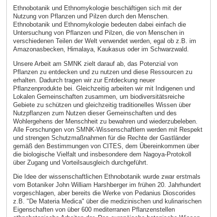
Ethnobotanik und Ethnomykologie beschäftigen sich mit der
Nutzung von Pflanzen und Pilzen durch den Menschen.
Ethnobotanik und Ethnomykologie bedeuten dabei einfach die
Untersuchung von Pflanzen und Pilzen, die von Menschen in
verschiedenen Teilen der Welt verwendet werden, egal ob z.B. im
Amazonasbecken, Himalaya, Kaukasus oder im Schwarzwald.
Unsere Arbeit am SMNK zielt darauf ab, das Potenzial von
Pflanzen zu entdecken und zu nutzen und diese Ressourcen zu
erhalten. Dadurch tragen wir zur Entdeckung neuer
Pflanzenprodukte bei. Gleichzeitig arbeiten wir mit Indigenen und
Lokalen Gemeinschaften zusammen, um biodiversitätsreiche
Gebiete zu schützen und gleichzeitig traditionelles Wissen über
Nutzpflanzen zum Nutzen dieser Gemeinschaften und des
Wohlergehens der Menschheit zu bewahren und wiederzubeleben.
Alle Forschungen von SMNK-Wissenschaftlern werden mit Respekt
und strengen Schutzmaßnahmen für die Rechte der Gastländer
gemäß den Bestimmungen von CITES, dem Übereinkommen über
die biologische Vielfalt und insbesondere dem Nagoya-Protokoll
über Zugang und Vorteilsausgleich durchgeführt.
Die Idee der wissenschaftlichen Ethnobotanik wurde zwar erstmals
vom Botaniker John William Harshberger im frühen 20. Jahrhundert
vorgeschlagen, aber bereits die Werke von Pedanius Dioscorides
z.B. "De Materia Medica" über die medizinischen und kulinarischen
Eigenschaften von über 600 mediterranen Pflanzenstellen