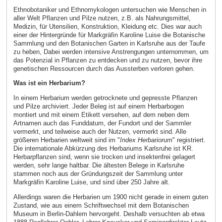
Ethnobotaniker und Ethnomykologen untersuchen wie Menschen in
aller Welt Pflanzen und Pilze nutzen, z.B. als Nahrungsmittel,
Medizin, für Utensilien, Konstruktion, Kleidung etc. Dies war auch
einer der Hintergründe für Markgräfin Karoline Luise die Botanische
Sammlung und den Botanischen Garten in Karlsruhe aus der Taufe
zu heben, Dabei werden intensive Anstrengungen unternommen, um
das Potenzial in Pflanzen zu entdecken und zu nutzen, bevor ihre
genetischen Ressourcen durch das Aussterben verloren gehen.
Was ist ein Herbarium?
In einem Herbarium werden getrocknete und gepresste Pflanzen
und Pilze archiviert. Jeder Beleg ist auf einem Herbarbogen
montiert und mit einem Etikett versehen, auf dem neben dem
Artnamen auch das Funddatum, der Fundort und der Sammler
vermerkt, und teilweise auch der Nutzen, vermerkt sind. Alle
größeren Herbarien weltweit sind im "
Index Herbariorum
" registriert.
Die internationale Abkürzung des Herbariums Karlsruhe ist KR.
Herbarpflanzen sind, wenn sie trocken und insektenfrei gelagert
werden, sehr lange haltbar. Die ältesten Belege in Karlsruhe
stammen noch aus der Gründungszeit der Sammlung unter
Markgräfin Karoline Luise, und sind über 250 Jahre alt.
Allerdings waren die Herbarien um 1900 nicht gerade in einem guten
Zustand, wie aus einem Schriftwechsel mit dem Botanischen
Museum in Berlin-Dahlem hervorgeht. Deshalb versuchten ab etwa