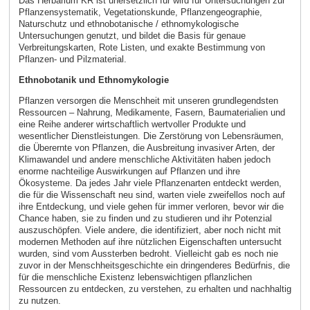
Das Herbarium KR ist unersetzlich für wird für Untersuchungen zur
Pflanzensystematik, Vegetationskunde, Pflanzengeographie,
Naturschutz und ethnobotanische / ethnomykologische
Untersuchungen genutzt, und bildet die Basis für genaue
Verbreitungskarten, Rote Listen, und exakte Bestimmung von
Pflanzen- und Pilzmaterial.
Ethnobotanik und Ethnomykologie
Pflanzen versorgen die Menschheit mit unseren grundlegendsten
Ressourcen – Nahrung, Medikamente, Fasern, Baumaterialien und
eine Reihe anderer wirtschaftlich wertvoller Produkte und
wesentlicher Dienstleistungen. Die Zerstörung von Lebensräumen,
die Überernte von Pflanzen, die Ausbreitung invasiver Arten, der
Klimawandel und andere menschliche Aktivitäten haben jedoch
enorme nachteilige Auswirkungen auf Pflanzen und ihre
Ökosysteme. Da jedes Jahr viele Pflanzenarten entdeckt werden,
die für die Wissenschaft neu sind, warten viele zweifellos noch auf
ihre Entdeckung, und viele gehen für immer verloren, bevor wir die
Chance haben, sie zu finden und zu studieren und ihr Potenzial
auszuschöpfen. Viele andere, die identifiziert, aber noch nicht mit
modernen Methoden auf ihre nützlichen Eigenschaften untersucht
wurden, sind vom Aussterben bedroht. Vielleicht gab es noch nie
zuvor in der Menschheitsgeschichte ein dringenderes Bedürfnis, die
für die menschliche Existenz lebenswichtigen pflanzlichen
Ressourcen zu entdecken, zu verstehen, zu erhalten und nachhaltig
zu nutzen.