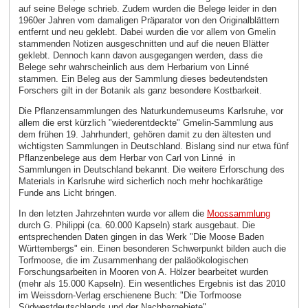
auf seine Belege schrieb. Zudem wurden die Belege leider in den
1960er Jahren vom damaligen Präparator von den Originalblättern
entfernt und neu geklebt. Dabei wurden die vor allem von Gmelin
stammenden Notizen ausgeschnitten und auf die neuen Blätter
geklebt. Dennoch kann davon ausgegangen werden, dass die
Belege sehr wahrscheinlich aus dem Herbarium von Linné
stammen. Ein Beleg aus der Sammlung dieses bedeutendsten
Forschers gilt in der Botanik als ganz besondere Kostbarkeit.
Die Pflanzensammlungen des Naturkundemuseums Karlsruhe, vor
allem die erst kürzlich "wiederentdeckte" Gmelin-Sammlung aus
dem frühen 19. Jahrhundert, gehören damit zu den ältesten und
wichtigsten Sammlungen in Deutschland. Bislang sind nur etwa fünf
Pflanzenbelege aus dem Herbar von Carl von Linné in
Sammlungen in Deutschland bekannt. Die weitere Erforschung des
Materials in Karlsruhe wird sicherlich noch mehr hochkarätige
Funde ans Licht bringen.
In den letzten Jahrzehnten wurde vor allem die
Moossammlung
durch G. Philippi (ca. 60.000 Kapseln) stark ausgebaut. Die
entsprechenden Daten gingen in das Werk "Die Moose Baden
Württembergs" ein. Einen besonderen Schwerpunkt bilden auch die
Torfmoose, die im Zusammenhang der paläoökologischen
Forschungsarbeiten in Mooren von A. Hölzer bearbeitet wurden
(mehr als 15.000 Kapseln). Ein wesentliches Ergebnis ist das 2010
im Weissdorn-Verlag erschienene Buch: "Die Torfmoose
Südwestdeutschlands und der Nachbargebiete".