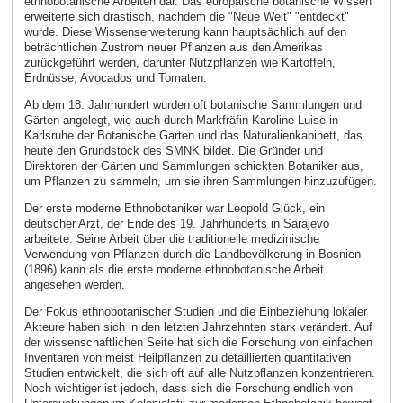
ethnobotanische Arbeiten dar. Das europäische botanische Wissen
erweiterte sich drastisch, nachdem die "Neue Welt" "entdeckt"
wurde. Diese Wissenserweiterung kann hauptsächlich auf den
beträchtlichen Zustrom neuer Pflanzen aus den Amerikas
zurückgeführt werden, darunter Nutzpflanzen wie Kartoffeln,
Erdnüsse, Avocados und Tomaten.
Ab dem 18. Jahrhundert wurden oft botanische Sammlungen und
Gärten angelegt, wie auch durch Markfräfin Karoline Luise in
Karlsruhe der Botanische Garten und das Naturalienkabinett, das
heute den Grundstock des SMNK bildet. Die Gründer und
Direktoren der Gärten und Sammlungen schickten Botaniker aus,
um Pflanzen zu sammeln, um sie ihren Sammlungen hinzuzufügen.
Der erste moderne Ethnobotaniker war Leopold Glück, ein
deutscher Arzt, der Ende des 19. Jahrhunderts in Sarajevo
arbeitete. Seine Arbeit über die traditionelle medizinische
Verwendung von Pflanzen durch die Landbevölkerung in Bosnien
(1896) kann als die erste moderne ethnobotanische Arbeit
angesehen werden.
Der Fokus ethnobotanischer Studien und die Einbeziehung lokaler
Akteure haben sich in den letzten Jahrzehnten stark verändert. Auf
der wissenschaftlichen Seite hat sich die Forschung von einfachen
Inventaren von meist Heilpflanzen zu detaillierten quantitativen
Studien entwickelt, die sich oft auf alle Nutzpflanzen konzentrieren.
Noch wichtiger ist jedoch, dass sich die Forschung endlich von