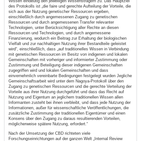
Wissen eindeutig den jeweiligen Wissensträgern zu. Das Hauptziel
des Protokolls ist „die faire und gerechte Aufteilung der Vorteile, die
sich aus der Nutzung genetischer Ressourcen ergeben,
einschließlich durch angemessenen Zugang zu genetischen
Ressourcen und durch angemessenen Transfer relevanter
Technologien, unter Berücksichtigung aller Rechte an diesen
Ressourcen und Technologien, und durch angemessene
Finanzierung, wodurch ein Beitrag zur Erhaltung der biologischen
Vielfalt und zur nachhaltigen Nutzung ihrer Bestandteile geleistet
wird“, einschließlich, dass „auf traditionelles Wissen in Verbindung
mit genetischen Ressourcen im Besitz von indigenen und lokalen
Gemeinschaften mit vorheriger und informierter Zustimmung oder
Zustimmung und Beteiligung dieser indigenen Gemeinschaften
zugegriffen wird und lokalen Gemeinschaften und dass
einvernehmlich vereinbarte Bedingungen festgelegt wurden Jegliche
Gemeinschaftsarbeit wird unter dem Nagoya-Protokoll über den
Zugang zu genetischen Ressourcen und die gerechte Verteilung der
Vorteile aus ihrer Nutzung durchgeführt und dass das Recht auf
Nutzung und Eigentum an jeglichem traditionellen Wissen allen
Informanten zusteht bei ihnen verbleibt, und dass jede Nutzung der
Informationen, außer für wissenschaftliche Veröffentlichungen, die
zusätzliche Zustimmung der traditionellen Eigentümer und einen
Konsens über den Zugang zu daraus resultierenden Vorteilen,
möglicherweise spätere Nutzung, erfordert.“
Nach der Umsetzung der CBD richteten viele
Forschungseinrichtungen auf der ganzen Welt „Internal Review