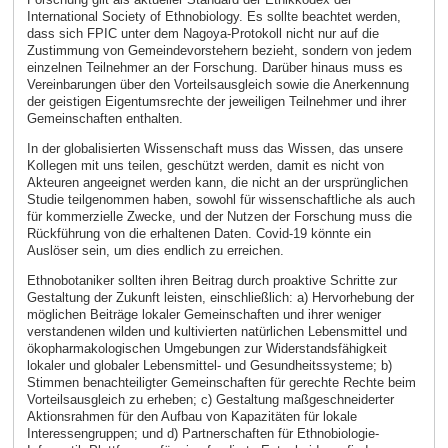
International Society of Ethnobiology. Es sollte beachtet werden,
dass sich FPIC unter dem Nagoya-Protokoll nicht nur auf die
Zustimmung von Gemeindevorstehern bezieht, sondern von jedem
einzelnen Teilnehmer an der Forschung. Darüber hinaus muss es
Vereinbarungen über den Vorteilsausgleich sowie die Anerkennung
der geistigen Eigentumsrechte der jeweiligen Teilnehmer und ihrer
Gemeinschaften enthalten.
In der globalisierten Wissenschaft muss das Wissen, das unsere
Kollegen mit uns teilen, geschützt werden, damit es nicht von
Akteuren angeeignet werden kann, die nicht an der ursprünglichen
Studie teilgenommen haben, sowohl für wissenschaftliche als auch
für kommerzielle Zwecke, und der Nutzen der Forschung muss die
Rückführung von die erhaltenen Daten. Covid-19 könnte ein
Auslöser sein, um dies endlich zu erreichen.
Ethnobotaniker sollten ihren Beitrag durch proaktive Schritte zur
Gestaltung der Zukunft leisten, einschließlich: a) Hervorhebung der
möglichen Beiträge lokaler Gemeinschaften und ihrer weniger
verstandenen wilden und kultivierten natürlichen Lebensmittel und
ökopharmakologischen Umgebungen zur Widerstandsfähigkeit
lokaler und globaler Lebensmittel- und Gesundheitssysteme; b)
Stimmen benachteiligter Gemeinschaften für gerechte Rechte beim
Vorteilsausgleich zu erheben; c) Gestaltung maßgeschneiderter
Aktionsrahmen für den Aufbau von Kapazitäten für lokale
Interessengruppen; und d) Partnerschaften für Ethnobiologie-