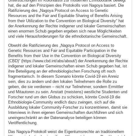
Untersuchungen im Kolonialstil zur modernen Ethnobotanik bewegt
hat, die auf den Prinzipien des Protokolls von Nagoya basiert. Die
Ratifizierung des „Nagoya Protocol on Access to Genetic
Resources and the Fair and Equitable Sharing of Benefits Arising
from their Utilization to the Convention on Biological Diversity“ hat
der Anerkennung der Rechte indigener und lokaler Gemeinschaften
einen enormen Schub gegeben ergeben sich neue Möglichkeiten
und viele Herausforderungen für die ethnobotanische Gemeinschaft.
Obwohl die Ratifizierung des „Nagoya Protocol on Access to
Genetic Resources and Fair and Equitable Participation in the
Benefits from their Use in the Convention on Biological Diversity
(CBD)“ (https://www.cbd.int/abs/about/) der Anerkennung der Rechte
indigener und lokaler Gemeinschaften einen Schub gegeben hat, ist
ihre Beteiligung an der ethnobiologischen Forschung oft noch
fragmentarisch. In diesem Szenario könnte Covid-19 ein Anreiz
sein, dies zu ändern und den lokalen Teilnehmern die Rolle zu
geben, die sie verdienen – nicht nur Teilnehmer, sondern Ermittler
und Mitautoren zu sein. Anstatt (meistens) westliche Studenten und
Forscher rund um den Globus zu schicken, könnte Covid-19 die
Ethnobiologie-Community endlich dazu zwingen, sich auf die
Ausbildung lokaler Community-Forscher zu konzentrieren, damit sie
Interviews in ihren eigenen Gemeinschaften durchführen und sich
uneingeschränkt an der Datenanalyse beteiligen können
Veröffentlichung.
Das Nagoya-Protokoll weist die Eigentumsrechte an traditionellem