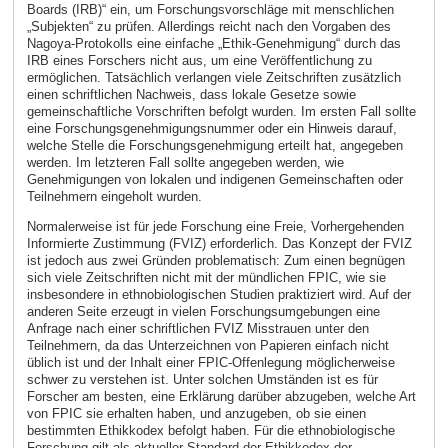
Boards (IRB)“ ein, um Forschungsvorschläge mit menschlichen
„Subjekten“ zu prüfen. Allerdings reicht nach den Vorgaben des
Nagoya-Protokolls eine einfache „Ethik-Genehmigung“ durch das
IRB eines Forschers nicht aus, um eine Veröffentlichung zu
ermöglichen. Tatsächlich verlangen viele Zeitschriften zusätzlich
einen schriftlichen Nachweis, dass lokale Gesetze sowie
gemeinschaftliche Vorschriften befolgt wurden. Im ersten Fall sollte
eine Forschungsgenehmigungsnummer oder ein Hinweis darauf,
welche Stelle die Forschungsgenehmigung erteilt hat, angegeben
werden. Im letzteren Fall sollte angegeben werden, wie
Genehmigungen von lokalen und indigenen Gemeinschaften oder
Teilnehmern eingeholt wurden.
Normalerweise ist für jede Forschung eine Freie, Vorhergehenden
Informierte Zustimmung (FVIZ) erforderlich. Das Konzept der FVIZ
ist jedoch aus zwei Gründen problematisch: Zum einen begnügen
sich viele Zeitschriften nicht mit der mündlichen FPIC, wie sie
insbesondere in ethnobiologischen Studien praktiziert wird. Auf der
anderen Seite erzeugt in vielen Forschungsumgebungen eine
Anfrage nach einer schriftlichen FVIZ Misstrauen unter den
Teilnehmern, da das Unterzeichnen von Papieren einfach nicht
üblich ist und der Inhalt einer FPIC-Offenlegung möglicherweise
schwer zu verstehen ist. Unter solchen Umständen ist es für
Forscher am besten, eine Erklärung darüber abzugeben, welche Art
von FPIC sie erhalten haben, und anzugeben, ob sie einen
bestimmten Ethikkodex befolgt haben. Für die ethnobiologische
Forschung gilt als aktueller Standard der Ethikkodex der