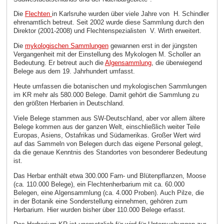
Die
Flechten
in Karlsruhe wurden über viele Jahre von
H. Schindler
ehrenamtlich betreut. Seit 2002 wurde diese Sammlung durch den
Direktor (2001-2008) und Flechtenspezialisten
V. Wirth erweitert.
Die
mykologischen Sammlungen
gewannen erst in der jüngsten
Vergangenheit mit der Einstellung des Mykologen M. Scholler an
Bedeutung. Er betreut auch die
Algensammlung
, die überwiegend
Belege aus dem 19. Jahrhundert umfasst.
Heute umfassen die botanischen und mykologischen Sammlungen
im KR mehr als 580.000 Belege. Damit gehört die Sammlung zu
den größten Herbarien in Deutschland.
Viele Belege stammen aus SW-Deutschland, aber vor allem ältere
Belege kommen aus der ganzen Welt, einschließlich weiter Teile
Europas, Asiens, Ostafrikas und Südamerikas. Großer Wert wird
auf das Sammeln von Belegen durch das eigene Personal gelegt,
da die genaue Kenntnis des Standortes von besonderer Bedeutung
ist.
Das Herbar enthält etwa 300.000 Farn- und Blütenpflanzen, Moose
(ca. 110.000 Belege), ein Flechtenherbarium mit ca. 60.000
Belegen, eine Algensammlung (ca. 4.000 Proben). Auch Pilze, die
in der Botanik eine Sonderstellung einnehmen, gehören zum
Herbarium. Hier wurden bisher über 110.000 Belege erfasst.