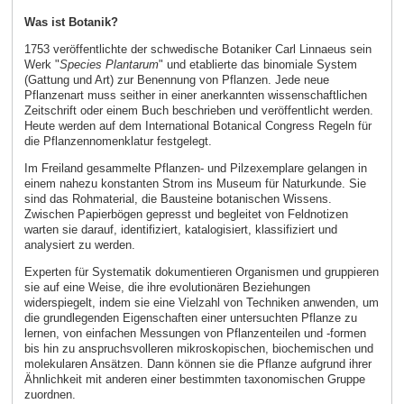
Was ist Botanik?
1753 veröffentlichte der schwedische Botaniker Carl Linnaeus sein
Werk "
Species Plantarum
" und etablierte das binomiale System
(Gattung und Art) zur Benennung von Pflanzen. Jede neue
Pflanzenart muss seither in einer anerkannten wissenschaftlichen
Zeitschrift oder einem Buch beschrieben und veröffentlicht werden.
Heute werden auf dem International Botanical Congress Regeln für
die Pflanzennomenklatur festgelegt.
Im Freiland gesammelte Pflanzen- und Pilzexemplare gelangen in
einem nahezu konstanten Strom ins Museum für Naturkunde. Sie
sind das Rohmaterial, die Bausteine botanischen Wissens.
Zwischen Papierbögen gepresst und begleitet von Feldnotizen
warten sie darauf, identifiziert, katalogisiert, klassifiziert und
analysiert zu werden.
Experten für Systematik dokumentieren Organismen und gruppieren
sie auf eine Weise, die ihre evolutionären Beziehungen
widerspiegelt, indem sie eine Vielzahl von Techniken anwenden, um
die grundlegenden Eigenschaften einer untersuchten Pflanze zu
lernen, von einfachen Messungen von Pflanzenteilen und -formen
bis hin zu anspruchsvolleren mikroskopischen, biochemischen und
molekularen Ansätzen. Dann können sie die Pflanze aufgrund ihrer
Ähnlichkeit mit anderen einer bestimmten taxonomischen Gruppe
zuordnen.