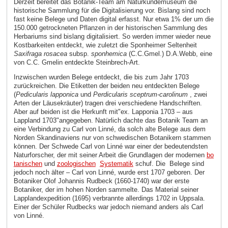
Derzeit bereitet das Botanik-Team am Naturkundemuseum die
historische Sammlung für die Digitalisierung vor. Bislang sind noch
fast keine Belege und Daten digital erfasst. Nur etwa 1% der um die
150.000 getrockneten Pflanzen in der historischen Sammlung des
Herbariums sind bislang digitalisiert. So werden immer wieder neue
Kostbarkeiten entdeckt, wie zuletzt die Sponheimer Seltenheit
Saxifraga rosacea
subsp.
sponhemica
(C.C.Gmel.) D.A.Webb, eine
von C.C. Gmelin entdeckte Steinbrech-Art.
Inzwischen wurden Belege entdeckt, die bis zum Jahr 1703
zurückreichen. Die Etiketten der beiden neu entdeckten Belege
(
Pedicularis lapponica
und
Perdicularis sceptrum-carolinum
, zwei
Arten der Läusekräuter) tragen drei verschiedene Handschriften.
Aber auf beiden ist die Herkunft mit"ex. Lapponia 1703 – aus
Lappland 1703"angegeben. Natürlich dachte das Botanik Team an
eine Verbindung zu Carl von Linné, da solch alte Belege aus dem
Norden Skandinaviens nur von schwedischen Botanikern stammen
können. Der Schwede Carl von Linné war einer der bedeutendsten
Naturforscher, der mit seiner Arbeit die Grundlagen der modernen
bo
tanischen
und
zoologischen
Systematik
schuf. Die Belege sind
jedoch noch älter – Carl von Linné, wurde erst 1707 geboren. Der
Botaniker Olof Johannis Rudbeck (1660-1740) war der erste
Botaniker, der im hohen Norden sammelte. Das Material seiner
Lapplandexpedition (1695) verbrannte allerdings 1702 in Uppsala.
Einer der Schüler Rudbecks war jedoch niemand anders als Carl
von Linné.