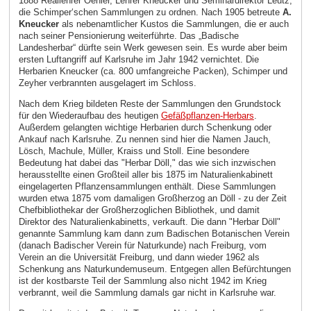
1888 Reallehrer Oehler, Lehrer Kneucker und Seminardirektor Leutz,
die Schimper‘schen Sammlungen zu ordnen. Nach 1905 betreute
A.
Kneucker
als nebenamtlicher Kustos die Sammlungen, die er auch
nach seiner Pensionierung weiterführte. Das „Badische
Landesherbar“ dürfte sein Werk gewesen sein. Es wurde aber beim
ersten Luftangriff auf Karlsruhe im Jahr 1942 vernichtet. Die
Herbarien Kneucker (ca. 800 umfangreiche Packen), Schimper und
Zeyher verbrannten ausgelagert im Schloss.
Nach dem Krieg bildeten Reste der Sammlungen den Grundstock
für den Wiederaufbau des heutigen
Gefäßpflanzen-Herbars
.
Außerdem gelangten wichtige Herbarien durch Schenkung oder
Ankauf nach Karlsruhe. Zu nennen sind hier die Namen Jauch,
Lösch, Machule, Müller, Kraiss und Stoll. Eine besondere
Bedeutung hat dabei das "Herbar Döll," das wie sich inzwischen
herausstellte einen Großteil aller bis 1875 im Naturalienkabinett
eingelagerten Pflanzensammlungen enthält. Diese Sammlungen
wurden etwa 1875 vom damaligen Großherzog an Döll - zu der Zeit
Chefbibliothekar der Großherzoglichen Bibliothek, und damit
Direktor des Naturalienkabinetts, verkauft. Die dann "Herbar Döll"
genannte Sammlung kam dann zum Badischen Botanischen Verein
(danach Badischer Verein für Naturkunde) nach Freiburg, vom
Verein an die Universität Freiburg, und dann wieder 1962 als
Schenkung ans Naturkundemuseum. Entgegen allen Befürchtungen
ist der kostbarste Teil der Sammlung also nicht 1942 im Krieg
verbrannt, weil die Sammlung damals gar nicht in Karlsruhe war.