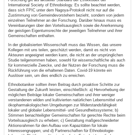
International Society of Ethnobiology. Es sollte beachtet werden,
dass sich FPIC unter dem Nagoya-Protokoll nicht nur auf die
Zustimmung von Gemeindevorstehern bezieht, sondern von jedem
einzelnen Teilnehmer an der Forschung. Darüber hinaus muss es
Vereinbarungen über den Vorteilsausgleich sowie die Anerkennung
der geistigen Eigentumsrechte der jeweiligen Teilnehmer und ihrer
Gemeinschaften enthalten.
In der globalisierten Wissenschaft muss das Wissen, das unsere
Kollegen mit uns teilen, geschützt werden, damit es nicht von
Akteuren angeeignet werden kann, die nicht an der ursprünglichen
Studie teilgenommen haben, sowohl für wissenschaftliche als auch
für kommerzielle Zwecke, und der Nutzen der Forschung muss die
Rückführung von die erhaltenen Daten. Covid-19 könnte ein
Auslöser sein, um dies endlich zu erreichen.
Ethnobotaniker sollten ihren Beitrag durch proaktive Schritte zur
Gestaltung der Zukunft leisten, einschließlich: a) Hervorhebung der
möglichen Beiträge lokaler Gemeinschaften und ihrer weniger
verstandenen wilden und kultivierten natürlichen Lebensmittel und
ökopharmakologischen Umgebungen zur Widerstandsfähigkeit
lokaler und globaler Lebensmittel- und Gesundheitssysteme; b)
Stimmen benachteiligter Gemeinschaften für gerechte Rechte beim
Vorteilsausgleich zu erheben; c) Gestaltung maßgeschneiderter
Aktionsrahmen für den Aufbau von Kapazitäten für lokale
Interessengruppen; und d) Partnerschaften für Ethnobiologie-