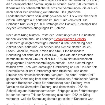
1888 Reallehrer Oehler, Lehrer Kneucker und Seminardirektor Leutz,
die Schimper‘schen Sammlungen zu ordnen. Nach 1905 betreute
A.
Kneucker
als nebenamtlicher Kustos die Sammlungen, die er auch
nach seiner Pensionierung weiterführte. Das „Badische
Landesherbar“ dürfte sein Werk gewesen sein. Es wurde aber beim
ersten Luftangriff auf Karlsruhe im Jahr 1942 vernichtet. Die
Herbarien Kneucker (ca. 800 umfangreiche Packen), Schimper und
Zeyher verbrannten ausgelagert im Schloss.
Nach dem Krieg bildeten Reste der Sammlungen den Grundstock
für den Wiederaufbau des heutigen
Gefäßpflanzen-Herbars
.
Außerdem gelangten wichtige Herbarien durch Schenkung oder
Ankauf nach Karlsruhe. Zu nennen sind hier die Namen Jauch,
Lösch, Machule, Müller, Kraiss und Stoll. Eine besondere
Bedeutung hat dabei das "Herbar Döll," das wie sich inzwischen
herausstellte einen Großteil aller bis 1875 im Naturalienkabinett
eingelagerten Pflanzensammlungen enthält. Diese Sammlungen
wurden etwa 1875 vom damaligen Großherzog an Döll - zu der Zeit
Chefbibliothekar der Großherzoglichen Bibliothek, und damit
Direktor des Naturalienkabinetts, verkauft. Die dann "Herbar Döll"
genannte Sammlung kam dann zum Badischen Botanischen Verein
(danach Badischer Verein für Naturkunde) nach Freiburg, vom
Verein an die Universität Freiburg, und dann wieder 1962 als
Schenkung ans Naturkundemuseum. Entgegen allen Befürchtungen
ist der kostbarste Teil der Sammlung also nicht 1942 im Krieg
verbrannt, weil die Sammlung damals gar nicht in Karlsruhe war.