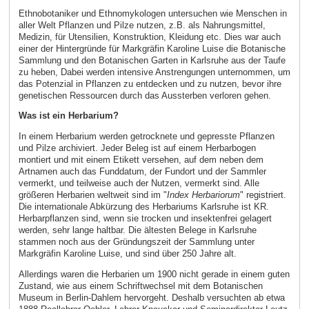
Ethnobotaniker und Ethnomykologen untersuchen wie Menschen in
aller Welt Pflanzen und Pilze nutzen, z.B. als Nahrungsmittel,
Medizin, für Utensilien, Konstruktion, Kleidung etc. Dies war auch
einer der Hintergründe für Markgräfin Karoline Luise die Botanische
Sammlung und den Botanischen Garten in Karlsruhe aus der Taufe
zu heben, Dabei werden intensive Anstrengungen unternommen, um
das Potenzial in Pflanzen zu entdecken und zu nutzen, bevor ihre
genetischen Ressourcen durch das Aussterben verloren gehen.
Was ist ein Herbarium?
In einem Herbarium werden getrocknete und gepresste Pflanzen
und Pilze archiviert. Jeder Beleg ist auf einem Herbarbogen
montiert und mit einem Etikett versehen, auf dem neben dem
Artnamen auch das Funddatum, der Fundort und der Sammler
vermerkt, und teilweise auch der Nutzen, vermerkt sind. Alle
größeren Herbarien weltweit sind im "
Index Herbariorum
" registriert.
Die internationale Abkürzung des Herbariums Karlsruhe ist KR.
Herbarpflanzen sind, wenn sie trocken und insektenfrei gelagert
werden, sehr lange haltbar. Die ältesten Belege in Karlsruhe
stammen noch aus der Gründungszeit der Sammlung unter
Markgräfin Karoline Luise, und sind über 250 Jahre alt.
Allerdings waren die Herbarien um 1900 nicht gerade in einem guten
Zustand, wie aus einem Schriftwechsel mit dem Botanischen
Museum in Berlin-Dahlem hervorgeht. Deshalb versuchten ab etwa