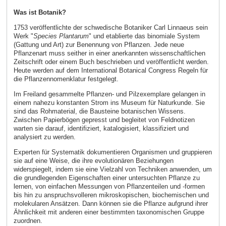
Was ist Botanik?
1753 veröffentlichte der schwedische Botaniker Carl Linnaeus sein
Werk "
Species Plantarum
" und etablierte das binomiale System
(Gattung und Art) zur Benennung von Pflanzen. Jede neue
Pflanzenart muss seither in einer anerkannten wissenschaftlichen
Zeitschrift oder einem Buch beschrieben und veröffentlicht werden.
Heute werden auf dem International Botanical Congress Regeln für
die Pflanzennomenklatur festgelegt.
Im Freiland gesammelte Pflanzen- und Pilzexemplare gelangen in
einem nahezu konstanten Strom ins Museum für Naturkunde. Sie
sind das Rohmaterial, die Bausteine botanischen Wissens.
Zwischen Papierbögen gepresst und begleitet von Feldnotizen
warten sie darauf, identifiziert, katalogisiert, klassifiziert und
analysiert zu werden.
Experten für Systematik dokumentieren Organismen und gruppieren
sie auf eine Weise, die ihre evolutionären Beziehungen
widerspiegelt, indem sie eine Vielzahl von Techniken anwenden, um
die grundlegenden Eigenschaften einer untersuchten Pflanze zu
lernen, von einfachen Messungen von Pflanzenteilen und -formen
bis hin zu anspruchsvolleren mikroskopischen, biochemischen und
molekularen Ansätzen. Dann können sie die Pflanze aufgrund ihrer
Ähnlichkeit mit anderen einer bestimmten taxonomischen Gruppe
zuordnen.