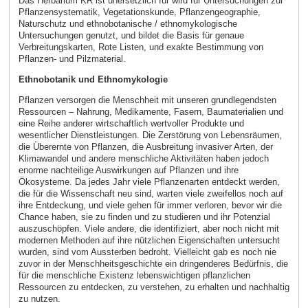
Das Herbarium KR ist unersetzlich für wird für Untersuchungen zur
Pflanzensystematik, Vegetationskunde, Pflanzengeographie,
Naturschutz und ethnobotanische / ethnomykologische
Untersuchungen genutzt, und bildet die Basis für genaue
Verbreitungskarten, Rote Listen, und exakte Bestimmung von
Pflanzen- und Pilzmaterial.
Ethnobotanik und Ethnomykologie
Pflanzen versorgen die Menschheit mit unseren grundlegendsten
Ressourcen – Nahrung, Medikamente, Fasern, Baumaterialien und
eine Reihe anderer wirtschaftlich wertvoller Produkte und
wesentlicher Dienstleistungen. Die Zerstörung von Lebensräumen,
die Überernte von Pflanzen, die Ausbreitung invasiver Arten, der
Klimawandel und andere menschliche Aktivitäten haben jedoch
enorme nachteilige Auswirkungen auf Pflanzen und ihre
Ökosysteme. Da jedes Jahr viele Pflanzenarten entdeckt werden,
die für die Wissenschaft neu sind, warten viele zweifellos noch auf
ihre Entdeckung, und viele gehen für immer verloren, bevor wir die
Chance haben, sie zu finden und zu studieren und ihr Potenzial
auszuschöpfen. Viele andere, die identifiziert, aber noch nicht mit
modernen Methoden auf ihre nützlichen Eigenschaften untersucht
wurden, sind vom Aussterben bedroht. Vielleicht gab es noch nie
zuvor in der Menschheitsgeschichte ein dringenderes Bedürfnis, die
für die menschliche Existenz lebenswichtigen pflanzlichen
Ressourcen zu entdecken, zu verstehen, zu erhalten und nachhaltig
zu nutzen.