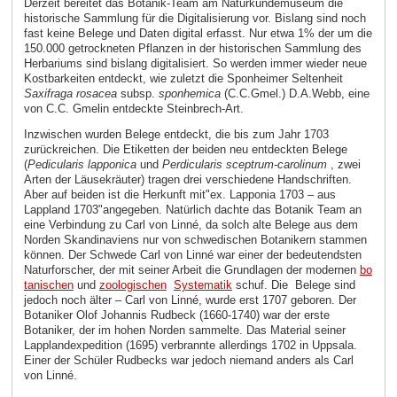
Derzeit bereitet das Botanik-Team am Naturkundemuseum die
historische Sammlung für die Digitalisierung vor. Bislang sind noch
fast keine Belege und Daten digital erfasst. Nur etwa 1% der um die
150.000 getrockneten Pflanzen in der historischen Sammlung des
Herbariums sind bislang digitalisiert. So werden immer wieder neue
Kostbarkeiten entdeckt, wie zuletzt die Sponheimer Seltenheit
Saxifraga rosacea
subsp.
sponhemica
(C.C.Gmel.) D.A.Webb, eine
von C.C. Gmelin entdeckte Steinbrech-Art.
Inzwischen wurden Belege entdeckt, die bis zum Jahr 1703
zurückreichen. Die Etiketten der beiden neu entdeckten Belege
(
Pedicularis lapponica
und
Perdicularis sceptrum-carolinum
, zwei
Arten der Läusekräuter) tragen drei verschiedene Handschriften.
Aber auf beiden ist die Herkunft mit"ex. Lapponia 1703 – aus
Lappland 1703"angegeben. Natürlich dachte das Botanik Team an
eine Verbindung zu Carl von Linné, da solch alte Belege aus dem
Norden Skandinaviens nur von schwedischen Botanikern stammen
können. Der Schwede Carl von Linné war einer der bedeutendsten
Naturforscher, der mit seiner Arbeit die Grundlagen der modernen
bo
tanischen
und
zoologischen
Systematik
schuf. Die Belege sind
jedoch noch älter – Carl von Linné, wurde erst 1707 geboren. Der
Botaniker Olof Johannis Rudbeck (1660-1740) war der erste
Botaniker, der im hohen Norden sammelte. Das Material seiner
Lapplandexpedition (1695) verbrannte allerdings 1702 in Uppsala.
Einer der Schüler Rudbecks war jedoch niemand anders als Carl
von Linné.