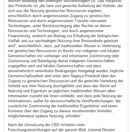
Wissen eindeutig den jeweiligen Wissensträgern zu. Das Hauptziel
des Protokolls ist „die faire und gerechte Aufteilung der Vorteile, die
sich aus der Nutzung genetischer Ressourcen ergeben,
einschließlich durch angemessenen Zugang zu genetischen
Ressourcen und durch angemessenen Transfer relevanter
Technologien, unter Berücksichtigung aller Rechte an diesen
Ressourcen und Technologien, und durch angemessene
Finanzierung, wodurch ein Beitrag zur Erhaltung der biologischen
Vielfalt und zur nachhaltigen Nutzung ihrer Bestandteile geleistet
wird“, einschließlich, dass „auf traditionelles Wissen in Verbindung
mit genetischen Ressourcen im Besitz von indigenen und lokalen
Gemeinschaften mit vorheriger und informierter Zustimmung oder
Zustimmung und Beteiligung dieser indigenen Gemeinschaften
zugegriffen wird und lokalen Gemeinschaften und dass
einvernehmlich vereinbarte Bedingungen festgelegt wurden Jegliche
Gemeinschaftsarbeit wird unter dem Nagoya-Protokoll über den
Zugang zu genetischen Ressourcen und die gerechte Verteilung der
Vorteile aus ihrer Nutzung durchgeführt und dass das Recht auf
Nutzung und Eigentum an jeglichem traditionellen Wissen allen
Informanten zusteht bei ihnen verbleibt, und dass jede Nutzung der
Informationen, außer für wissenschaftliche Veröffentlichungen, die
zusätzliche Zustimmung der traditionellen Eigentümer und einen
Konsens über den Zugang zu daraus resultierenden Vorteilen,
möglicherweise spätere Nutzung, erfordert.“
Nach der Umsetzung der CBD richteten viele
Forschungseinrichtungen auf der ganzen Welt „Internal Review