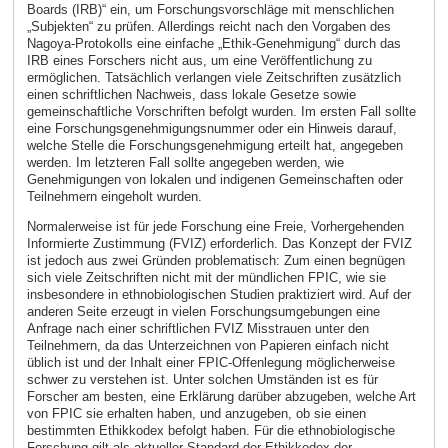
Boards (IRB)“ ein, um Forschungsvorschläge mit menschlichen
„Subjekten“ zu prüfen. Allerdings reicht nach den Vorgaben des
Nagoya-Protokolls eine einfache „Ethik-Genehmigung“ durch das
IRB eines Forschers nicht aus, um eine Veröffentlichung zu
ermöglichen. Tatsächlich verlangen viele Zeitschriften zusätzlich
einen schriftlichen Nachweis, dass lokale Gesetze sowie
gemeinschaftliche Vorschriften befolgt wurden. Im ersten Fall sollte
eine Forschungsgenehmigungsnummer oder ein Hinweis darauf,
welche Stelle die Forschungsgenehmigung erteilt hat, angegeben
werden. Im letzteren Fall sollte angegeben werden, wie
Genehmigungen von lokalen und indigenen Gemeinschaften oder
Teilnehmern eingeholt wurden.
Normalerweise ist für jede Forschung eine Freie, Vorhergehenden
Informierte Zustimmung (FVIZ) erforderlich. Das Konzept der FVIZ
ist jedoch aus zwei Gründen problematisch: Zum einen begnügen
sich viele Zeitschriften nicht mit der mündlichen FPIC, wie sie
insbesondere in ethnobiologischen Studien praktiziert wird. Auf der
anderen Seite erzeugt in vielen Forschungsumgebungen eine
Anfrage nach einer schriftlichen FVIZ Misstrauen unter den
Teilnehmern, da das Unterzeichnen von Papieren einfach nicht
üblich ist und der Inhalt einer FPIC-Offenlegung möglicherweise
schwer zu verstehen ist. Unter solchen Umständen ist es für
Forscher am besten, eine Erklärung darüber abzugeben, welche Art
von FPIC sie erhalten haben, und anzugeben, ob sie einen
bestimmten Ethikkodex befolgt haben. Für die ethnobiologische
Forschung gilt als aktueller Standard der Ethikkodex der