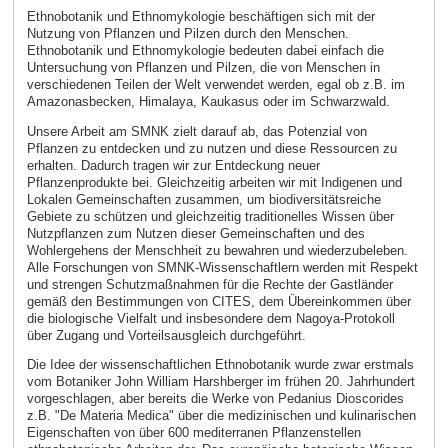
Ethnobotanik und Ethnomykologie beschäftigen sich mit der
Nutzung von Pflanzen und Pilzen durch den Menschen.
Ethnobotanik und Ethnomykologie bedeuten dabei einfach die
Untersuchung von Pflanzen und Pilzen, die von Menschen in
verschiedenen Teilen der Welt verwendet werden, egal ob z.B. im
Amazonasbecken, Himalaya, Kaukasus oder im Schwarzwald.
Unsere Arbeit am SMNK zielt darauf ab, das Potenzial von
Pflanzen zu entdecken und zu nutzen und diese Ressourcen zu
erhalten. Dadurch tragen wir zur Entdeckung neuer
Pflanzenprodukte bei. Gleichzeitig arbeiten wir mit Indigenen und
Lokalen Gemeinschaften zusammen, um biodiversitätsreiche
Gebiete zu schützen und gleichzeitig traditionelles Wissen über
Nutzpflanzen zum Nutzen dieser Gemeinschaften und des
Wohlergehens der Menschheit zu bewahren und wiederzubeleben.
Alle Forschungen von SMNK-Wissenschaftlern werden mit Respekt
und strengen Schutzmaßnahmen für die Rechte der Gastländer
gemäß den Bestimmungen von CITES, dem Übereinkommen über
die biologische Vielfalt und insbesondere dem Nagoya-Protokoll
über Zugang und Vorteilsausgleich durchgeführt.
Die Idee der wissenschaftlichen Ethnobotanik wurde zwar erstmals
vom Botaniker John William Harshberger im frühen 20. Jahrhundert
vorgeschlagen, aber bereits die Werke von Pedanius Dioscorides
z.B. "De Materia Medica" über die medizinischen und kulinarischen
Eigenschaften von über 600 mediterranen Pflanzenstellen