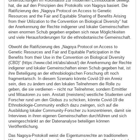
Untersuchungen im Kolonialstil zur modernen Ethnobotanik bewegt
hat, die auf den Prinzipien des Protokolls von Nagoya basiert. Die
Ratifizierung des „Nagoya Protocol on Access to Genetic
Resources and the Fair and Equitable Sharing of Benefits Arising
from their Utilization to the Convention on Biological Diversity“ hat
der Anerkennung der Rechte indigener und lokaler Gemeinschaften
einen enormen Schub gegeben ergeben sich neue Möglichkeiten
und viele Herausforderungen für die ethnobotanische Gemeinschaft.
Obwohl die Ratifizierung des „Nagoya Protocol on Access to
Genetic Resources and Fair and Equitable Participation in the
Benefits from their Use in the Convention on Biological Diversity
(CBD)“ (https://www.cbd.int/abs/about/) der Anerkennung der Rechte
indigener und lokaler Gemeinschaften einen Schub gegeben hat, ist
ihre Beteiligung an der ethnobiologischen Forschung oft noch
fragmentarisch. In diesem Szenario könnte Covid-19 ein Anreiz
sein, dies zu ändern und den lokalen Teilnehmern die Rolle zu
geben, die sie verdienen – nicht nur Teilnehmer, sondern Ermittler
und Mitautoren zu sein. Anstatt (meistens) westliche Studenten und
Forscher rund um den Globus zu schicken, könnte Covid-19 die
Ethnobiologie-Community endlich dazu zwingen, sich auf die
Ausbildung lokaler Community-Forscher zu konzentrieren, damit sie
Interviews in ihren eigenen Gemeinschaften durchführen und sich
uneingeschränkt an der Datenanalyse beteiligen können
Veröffentlichung.
Das Nagoya-Protokoll weist die Eigentumsrechte an traditionellem