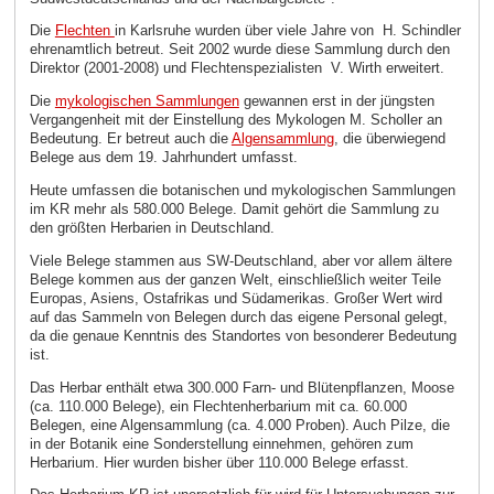
Die
Flechten
in Karlsruhe wurden über viele Jahre von
H. Schindler
ehrenamtlich betreut. Seit 2002 wurde diese Sammlung durch den
Direktor (2001-2008) und Flechtenspezialisten
V. Wirth erweitert.
Die
mykologischen Sammlungen
gewannen erst in der jüngsten
Vergangenheit mit der Einstellung des Mykologen M. Scholler an
Bedeutung. Er betreut auch die
Algensammlung
, die überwiegend
Belege aus dem 19. Jahrhundert umfasst.
Heute umfassen die botanischen und mykologischen Sammlungen
im KR mehr als 580.000 Belege. Damit gehört die Sammlung zu
den größten Herbarien in Deutschland.
Viele Belege stammen aus SW-Deutschland, aber vor allem ältere
Belege kommen aus der ganzen Welt, einschließlich weiter Teile
Europas, Asiens, Ostafrikas und Südamerikas. Großer Wert wird
auf das Sammeln von Belegen durch das eigene Personal gelegt,
da die genaue Kenntnis des Standortes von besonderer Bedeutung
ist.
Das Herbar enthält etwa 300.000 Farn- und Blütenpflanzen, Moose
(ca. 110.000 Belege), ein Flechtenherbarium mit ca. 60.000
Belegen, eine Algensammlung (ca. 4.000 Proben). Auch Pilze, die
in der Botanik eine Sonderstellung einnehmen, gehören zum
Herbarium. Hier wurden bisher über 110.000 Belege erfasst.