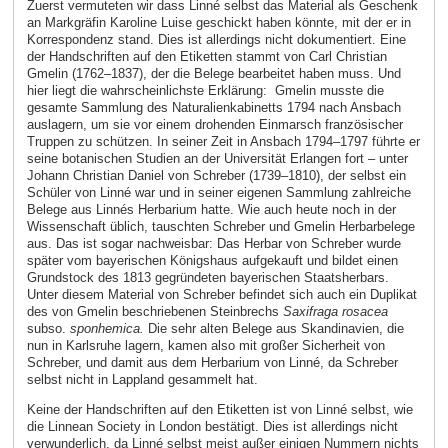
Zuerst vermuteten wir dass Linné selbst das Material als Geschenk
an Markgräfin Karoline Luise geschickt haben könnte, mit der er in
Korrespondenz stand. Dies ist allerdings nicht dokumentiert. Eine
der Handschriften auf den Etiketten stammt von Carl Christian
Gmelin (1762–1837), der die Belege bearbeitet haben muss. Und
hier liegt die wahrscheinlichste Erklärung: Gmelin musste die
gesamte Sammlung des Naturalienkabinetts 1794 nach Ansbach
auslagern, um sie vor einem drohenden Einmarsch französischer
Truppen zu schützen. In seiner Zeit in Ansbach 1794–1797 führte er
seine botanischen Studien an der Universität Erlangen fort – unter
Johann Christian Daniel von Schreber (1739–1810), der selbst ein
Schüler von Linné war und in seiner eigenen Sammlung zahlreiche
Belege aus Linnés Herbarium hatte. Wie auch heute noch in der
Wissenschaft üblich, tauschten Schreber und Gmelin Herbarbelege
aus. Das ist sogar nachweisbar: Das Herbar von Schreber wurde
später vom bayerischen Königshaus aufgekauft und bildet einen
Grundstock des 1813 gegründeten bayerischen Staatsherbars.
Unter diesem Material von Schreber befindet sich auch ein Duplikat
des von Gmelin beschriebenen Steinbrechs
Saxifraga rosacea
subso.
sponhemica.
Die sehr alten Belege aus Skandinavien, die
nun in Karlsruhe lagern, kamen also mit großer Sicherheit von
Schreber, und damit aus dem Herbarium von Linné, da Schreber
selbst nicht in Lappland gesammelt hat.
Keine der Handschriften auf den Etiketten ist von Linné selbst, wie
die Linnean Society in London bestätigt. Dies ist allerdings nicht
verwunderlich, da Linné selbst meist außer einigen Nummern nichts