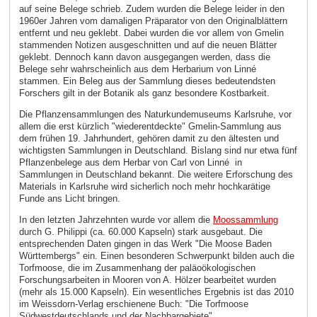
auf seine Belege schrieb. Zudem wurden die Belege leider in den
1960er Jahren vom damaligen Präparator von den Originalblättern
entfernt und neu geklebt. Dabei wurden die vor allem von Gmelin
stammenden Notizen ausgeschnitten und auf die neuen Blätter
geklebt. Dennoch kann davon ausgegangen werden, dass die
Belege sehr wahrscheinlich aus dem Herbarium von Linné
stammen. Ein Beleg aus der Sammlung dieses bedeutendsten
Forschers gilt in der Botanik als ganz besondere Kostbarkeit.
Die Pflanzensammlungen des Naturkundemuseums Karlsruhe, vor
allem die erst kürzlich "wiederentdeckte" Gmelin-Sammlung aus
dem frühen 19. Jahrhundert, gehören damit zu den ältesten und
wichtigsten Sammlungen in Deutschland. Bislang sind nur etwa fünf
Pflanzenbelege aus dem Herbar von Carl von Linné in
Sammlungen in Deutschland bekannt. Die weitere Erforschung des
Materials in Karlsruhe wird sicherlich noch mehr hochkarätige
Funde ans Licht bringen.
In den letzten Jahrzehnten wurde vor allem die
Moossammlung
durch G. Philippi (ca. 60.000 Kapseln) stark ausgebaut. Die
entsprechenden Daten gingen in das Werk "Die Moose Baden
Württembergs" ein. Einen besonderen Schwerpunkt bilden auch die
Torfmoose, die im Zusammenhang der paläoökologischen
Forschungsarbeiten in Mooren von A. Hölzer bearbeitet wurden
(mehr als 15.000 Kapseln). Ein wesentliches Ergebnis ist das 2010
im Weissdorn-Verlag erschienene Buch: "Die Torfmoose
Südwestdeutschlands und der Nachbargebiete".