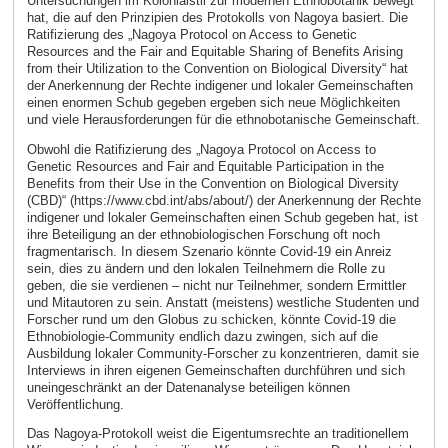
Untersuchungen im Kolonialstil zur modernen Ethnobotanik bewegt
hat, die auf den Prinzipien des Protokolls von Nagoya basiert. Die
Ratifizierung des „Nagoya Protocol on Access to Genetic
Resources and the Fair and Equitable Sharing of Benefits Arising
from their Utilization to the Convention on Biological Diversity“ hat
der Anerkennung der Rechte indigener und lokaler Gemeinschaften
einen enormen Schub gegeben ergeben sich neue Möglichkeiten
und viele Herausforderungen für die ethnobotanische Gemeinschaft.
Obwohl die Ratifizierung des „Nagoya Protocol on Access to
Genetic Resources and Fair and Equitable Participation in the
Benefits from their Use in the Convention on Biological Diversity
(CBD)“ (https://www.cbd.int/abs/about/) der Anerkennung der Rechte
indigener und lokaler Gemeinschaften einen Schub gegeben hat, ist
ihre Beteiligung an der ethnobiologischen Forschung oft noch
fragmentarisch. In diesem Szenario könnte Covid-19 ein Anreiz
sein, dies zu ändern und den lokalen Teilnehmern die Rolle zu
geben, die sie verdienen – nicht nur Teilnehmer, sondern Ermittler
und Mitautoren zu sein. Anstatt (meistens) westliche Studenten und
Forscher rund um den Globus zu schicken, könnte Covid-19 die
Ethnobiologie-Community endlich dazu zwingen, sich auf die
Ausbildung lokaler Community-Forscher zu konzentrieren, damit sie
Interviews in ihren eigenen Gemeinschaften durchführen und sich
uneingeschränkt an der Datenanalyse beteiligen können
Veröffentlichung.
Das Nagoya-Protokoll weist die Eigentumsrechte an traditionellem