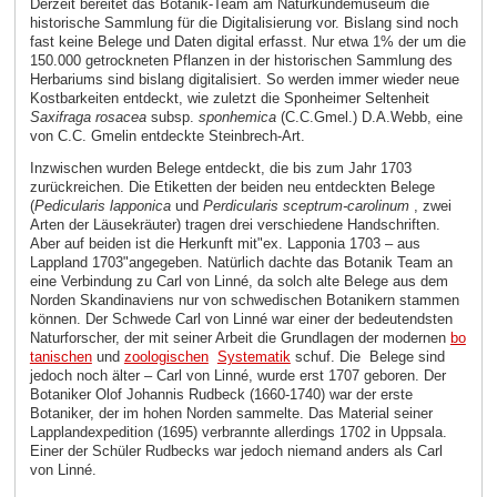
Derzeit bereitet das Botanik-Team am Naturkundemuseum die
historische Sammlung für die Digitalisierung vor. Bislang sind noch
fast keine Belege und Daten digital erfasst. Nur etwa 1% der um die
150.000 getrockneten Pflanzen in der historischen Sammlung des
Herbariums sind bislang digitalisiert. So werden immer wieder neue
Kostbarkeiten entdeckt, wie zuletzt die Sponheimer Seltenheit
Saxifraga rosacea
subsp.
sponhemica
(C.C.Gmel.) D.A.Webb, eine
von C.C. Gmelin entdeckte Steinbrech-Art.
Inzwischen wurden Belege entdeckt, die bis zum Jahr 1703
zurückreichen. Die Etiketten der beiden neu entdeckten Belege
(
Pedicularis lapponica
und
Perdicularis sceptrum-carolinum
, zwei
Arten der Läusekräuter) tragen drei verschiedene Handschriften.
Aber auf beiden ist die Herkunft mit"ex. Lapponia 1703 – aus
Lappland 1703"angegeben. Natürlich dachte das Botanik Team an
eine Verbindung zu Carl von Linné, da solch alte Belege aus dem
Norden Skandinaviens nur von schwedischen Botanikern stammen
können. Der Schwede Carl von Linné war einer der bedeutendsten
Naturforscher, der mit seiner Arbeit die Grundlagen der modernen
bo
tanischen
und
zoologischen
Systematik
schuf. Die Belege sind
jedoch noch älter – Carl von Linné, wurde erst 1707 geboren. Der
Botaniker Olof Johannis Rudbeck (1660-1740) war der erste
Botaniker, der im hohen Norden sammelte. Das Material seiner
Lapplandexpedition (1695) verbrannte allerdings 1702 in Uppsala.
Einer der Schüler Rudbecks war jedoch niemand anders als Carl
von Linné.