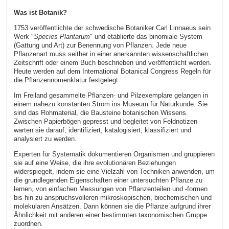
Was ist Botanik?
1753 veröffentlichte der schwedische Botaniker Carl Linnaeus sein
Werk "
Species Plantarum
" und etablierte das binomiale System
(Gattung und Art) zur Benennung von Pflanzen. Jede neue
Pflanzenart muss seither in einer anerkannten wissenschaftlichen
Zeitschrift oder einem Buch beschrieben und veröffentlicht werden.
Heute werden auf dem International Botanical Congress Regeln für
die Pflanzennomenklatur festgelegt.
Im Freiland gesammelte Pflanzen- und Pilzexemplare gelangen in
einem nahezu konstanten Strom ins Museum für Naturkunde. Sie
sind das Rohmaterial, die Bausteine botanischen Wissens.
Zwischen Papierbögen gepresst und begleitet von Feldnotizen
warten sie darauf, identifiziert, katalogisiert, klassifiziert und
analysiert zu werden.
Experten für Systematik dokumentieren Organismen und gruppieren
sie auf eine Weise, die ihre evolutionären Beziehungen
widerspiegelt, indem sie eine Vielzahl von Techniken anwenden, um
die grundlegenden Eigenschaften einer untersuchten Pflanze zu
lernen, von einfachen Messungen von Pflanzenteilen und -formen
bis hin zu anspruchsvolleren mikroskopischen, biochemischen und
molekularen Ansätzen. Dann können sie die Pflanze aufgrund ihrer
Ähnlichkeit mit anderen einer bestimmten taxonomischen Gruppe
zuordnen.