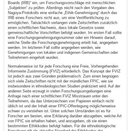
Boards (IRB)“ ein, um Forschungsvorschläge mit menschlichen
„Subjekten“ zu prüfen. Allerdings reicht nach den Vorgaben des
Nagoya-Protokolls eine einfache „Ethik-Genehmigung“ durch das
IRB eines Forschers nicht aus, um eine Veröffentlichung zu
ermöglichen. Tatsächlich verlangen viele Zeitschriften zusätzlich
einen schriftlichen Nachweis, dass lokale Gesetze sowie
gemeinschaftliche Vorschriften befolgt wurden. Im ersten Fall sollte
eine Forschungsgenehmigungsnummer oder ein Hinweis darauf,
welche Stelle die Forschungsgenehmigung erteilt hat, angegeben
werden. Im letzteren Fall sollte angegeben werden, wie
Genehmigungen von lokalen und indigenen Gemeinschaften oder
Teilnehmern eingeholt wurden.
Normalerweise ist für jede Forschung eine Freie, Vorhergehenden
Informierte Zustimmung (FVIZ) erforderlich. Das Konzept der FVIZ
ist jedoch aus zwei Gründen problematisch: Zum einen begnügen
sich viele Zeitschriften nicht mit der mündlichen FPIC, wie sie
insbesondere in ethnobiologischen Studien praktiziert wird. Auf der
anderen Seite erzeugt in vielen Forschungsumgebungen eine
Anfrage nach einer schriftlichen FVIZ Misstrauen unter den
Teilnehmern, da das Unterzeichnen von Papieren einfach nicht
üblich ist und der Inhalt einer FPIC-Offenlegung möglicherweise
schwer zu verstehen ist. Unter solchen Umständen ist es für
Forscher am besten, eine Erklärung darüber abzugeben, welche Art
von FPIC sie erhalten haben, und anzugeben, ob sie einen
bestimmten Ethikkodex befolgt haben. Für die ethnobiologische
Forschung gilt als aktueller Standard der Ethikkodex der