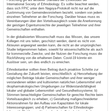
International Society of Ethnobiology. Es sollte beachtet werden,
dass sich FPIC unter dem Nagoya-Protokoll nicht nur auf die
Zustimmung von Gemeindevorstehern bezieht, sondern von jedem
einzelnen Teilnehmer an der Forschung. Darüber hinaus muss es
Vereinbarungen über den Vorteilsausgleich sowie die Anerkennung
der geistigen Eigentumsrechte der jeweiligen Teilnehmer und ihrer
Gemeinschaften enthalten.
In der globalisierten Wissenschaft muss das Wissen, das unsere
Kollegen mit uns teilen, geschützt werden, damit es nicht von
Akteuren angeeignet werden kann, die nicht an der ursprünglichen
Studie teilgenommen haben, sowohl für wissenschaftliche als auch
für kommerzielle Zwecke, und der Nutzen der Forschung muss die
Rückführung von die erhaltenen Daten. Covid-19 könnte ein
Auslöser sein, um dies endlich zu erreichen.
Ethnobotaniker sollten ihren Beitrag durch proaktive Schritte zur
Gestaltung der Zukunft leisten, einschließlich: a) Hervorhebung der
möglichen Beiträge lokaler Gemeinschaften und ihrer weniger
verstandenen wilden und kultivierten natürlichen Lebensmittel und
ökopharmakologischen Umgebungen zur Widerstandsfähigkeit
lokaler und globaler Lebensmittel- und Gesundheitssysteme; b)
Stimmen benachteiligter Gemeinschaften für gerechte Rechte beim
Vorteilsausgleich zu erheben; c) Gestaltung maßgeschneiderter
Aktionsrahmen für den Aufbau von Kapazitäten für lokale
Interessengruppen; und d) Partnerschaften für Ethnobiologie-