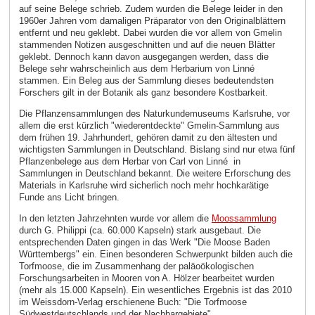
auf seine Belege schrieb. Zudem wurden die Belege leider in den
1960er Jahren vom damaligen Präparator von den Originalblättern
entfernt und neu geklebt. Dabei wurden die vor allem von Gmelin
stammenden Notizen ausgeschnitten und auf die neuen Blätter
geklebt. Dennoch kann davon ausgegangen werden, dass die
Belege sehr wahrscheinlich aus dem Herbarium von Linné
stammen. Ein Beleg aus der Sammlung dieses bedeutendsten
Forschers gilt in der Botanik als ganz besondere Kostbarkeit.
Die Pflanzensammlungen des Naturkundemuseums Karlsruhe, vor
allem die erst kürzlich "wiederentdeckte" Gmelin-Sammlung aus
dem frühen 19. Jahrhundert, gehören damit zu den ältesten und
wichtigsten Sammlungen in Deutschland. Bislang sind nur etwa fünf
Pflanzenbelege aus dem Herbar von Carl von Linné in
Sammlungen in Deutschland bekannt. Die weitere Erforschung des
Materials in Karlsruhe wird sicherlich noch mehr hochkarätige
Funde ans Licht bringen.
In den letzten Jahrzehnten wurde vor allem die
Moossammlung
durch G. Philippi (ca. 60.000 Kapseln) stark ausgebaut. Die
entsprechenden Daten gingen in das Werk "Die Moose Baden
Württembergs" ein. Einen besonderen Schwerpunkt bilden auch die
Torfmoose, die im Zusammenhang der paläoökologischen
Forschungsarbeiten in Mooren von A. Hölzer bearbeitet wurden
(mehr als 15.000 Kapseln). Ein wesentliches Ergebnis ist das 2010
im Weissdorn-Verlag erschienene Buch: "Die Torfmoose
Südwestdeutschlands und der Nachbargebiete".