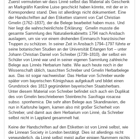
Zuerst vermuteten wir dass Linné selbst das Material als Geschenk
an Markgräfin Karoline Luise geschickt haben könnte, mit der er in
Korrespondenz stand. Dies ist allerdings nicht dokumentiert. Eine
der Handschriften auf den Etiketten stammt von Carl Christian
Gmelin (1762–1837), der die Belege bearbeitet haben muss. Und
hier liegt die wahrscheinlichste Erklärung: Gmelin musste die
gesamte Sammlung des Naturalienkabinetts 1794 nach Ansbach
auslagern, um sie vor einem drohenden Einmarsch französischer
Truppen zu schützen. In seiner Zeit in Ansbach 1794–1797 führte er
seine botanischen Studien an der Universität Erlangen fort – unter
Johann Christian Daniel von Schreber (1739–1810), der selbst ein
Schüler von Linné war und in seiner eigenen Sammlung zahlreiche
Belege aus Linnés Herbarium hatte. Wie auch heute noch in der
Wissenschaft üblich, tauschten Schreber und Gmelin Herbarbelege
aus. Das ist sogar nachweisbar: Das Herbar von Schreber wurde
später vom bayerischen Königshaus aufgekauft und bildet einen
Grundstock des 1813 gegründeten bayerischen Staatsherbars.
Unter diesem Material von Schreber befindet sich auch ein Duplikat
des von Gmelin beschriebenen Steinbrechs
Saxifraga rosacea
subso.
sponhemica.
Die sehr alten Belege aus Skandinavien, die
nun in Karlsruhe lagern, kamen also mit großer Sicherheit von
Schreber, und damit aus dem Herbarium von Linné, da Schreber
selbst nicht in Lappland gesammelt hat.
Keine der Handschriften auf den Etiketten ist von Linné selbst, wie
die Linnean Society in London bestätigt. Dies ist allerdings nicht
verwunderlich, da Linné selbst meist außer einigen Nummern nichts