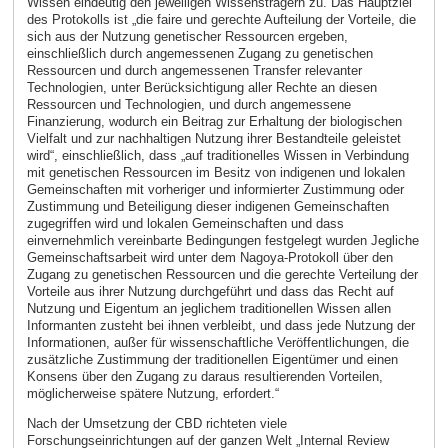
Wissen eindeutig den jeweiligen Wissensträgern zu. Das Hauptziel
des Protokolls ist „die faire und gerechte Aufteilung der Vorteile, die
sich aus der Nutzung genetischer Ressourcen ergeben,
einschließlich durch angemessenen Zugang zu genetischen
Ressourcen und durch angemessenen Transfer relevanter
Technologien, unter Berücksichtigung aller Rechte an diesen
Ressourcen und Technologien, und durch angemessene
Finanzierung, wodurch ein Beitrag zur Erhaltung der biologischen
Vielfalt und zur nachhaltigen Nutzung ihrer Bestandteile geleistet
wird“, einschließlich, dass „auf traditionelles Wissen in Verbindung
mit genetischen Ressourcen im Besitz von indigenen und lokalen
Gemeinschaften mit vorheriger und informierter Zustimmung oder
Zustimmung und Beteiligung dieser indigenen Gemeinschaften
zugegriffen wird und lokalen Gemeinschaften und dass
einvernehmlich vereinbarte Bedingungen festgelegt wurden Jegliche
Gemeinschaftsarbeit wird unter dem Nagoya-Protokoll über den
Zugang zu genetischen Ressourcen und die gerechte Verteilung der
Vorteile aus ihrer Nutzung durchgeführt und dass das Recht auf
Nutzung und Eigentum an jeglichem traditionellen Wissen allen
Informanten zusteht bei ihnen verbleibt, und dass jede Nutzung der
Informationen, außer für wissenschaftliche Veröffentlichungen, die
zusätzliche Zustimmung der traditionellen Eigentümer und einen
Konsens über den Zugang zu daraus resultierenden Vorteilen,
möglicherweise spätere Nutzung, erfordert.“
Nach der Umsetzung der CBD richteten viele
Forschungseinrichtungen auf der ganzen Welt „Internal Review