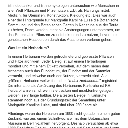
Ethnobotaniker und Ethnomykologen untersuchen wie Menschen in
aller Welt Pflanzen und Pilze nutzen, z.B. als Nahrungsmittel,
Medizin, für Utensilien, Konstruktion, Kleidung etc. Dies war auch
einer der Hintergründe für Markgräfin Karoline Luise die Botanische
Sammlung und den Botanischen Garten in Karlsruhe aus der Taufe
zu heben, Dabei werden intensive Anstrengungen unternommen, um
das Potenzial in Pflanzen zu entdecken und zu nutzen, bevor ihre
genetischen Ressourcen durch das Aussterben verloren gehen.
Was ist ein Herbarium?
In einem Herbarium werden getrocknete und gepresste Pflanzen
und Pilze archiviert. Jeder Beleg ist auf einem Herbarbogen
montiert und mit einem Etikett versehen, auf dem neben dem
Artnamen auch das Funddatum, der Fundort und der Sammler
vermerkt, und teilweise auch der Nutzen, vermerkt sind. Alle
größeren Herbarien weltweit sind im "
Index Herbariorum
" registriert.
Die internationale Abkürzung des Herbariums Karlsruhe ist KR.
Herbarpflanzen sind, wenn sie trocken und insektenfrei gelagert
werden, sehr lange haltbar. Die ältesten Belege in Karlsruhe
stammen noch aus der Gründungszeit der Sammlung unter
Markgräfin Karoline Luise, und sind über 250 Jahre alt.
Allerdings waren die Herbarien um 1900 nicht gerade in einem guten
Zustand, wie aus einem Schriftwechsel mit dem Botanischen
Museum in Berlin-Dahlem hervorgeht. Deshalb versuchten ab etwa