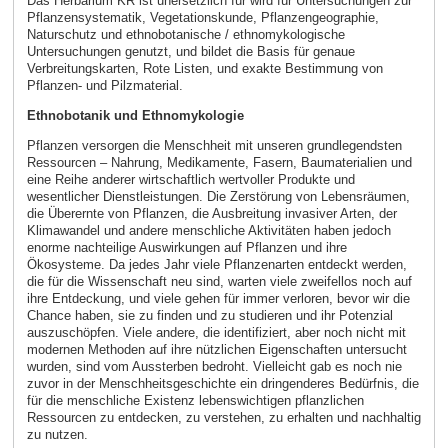
Das Herbarium KR ist unersetzlich für wird für Untersuchungen zur
Pflanzensystematik, Vegetationskunde, Pflanzengeographie,
Naturschutz und ethnobotanische / ethnomykologische
Untersuchungen genutzt, und bildet die Basis für genaue
Verbreitungskarten, Rote Listen, und exakte Bestimmung von
Pflanzen- und Pilzmaterial.
Ethnobotanik und Ethnomykologie
Pflanzen versorgen die Menschheit mit unseren grundlegendsten
Ressourcen – Nahrung, Medikamente, Fasern, Baumaterialien und
eine Reihe anderer wirtschaftlich wertvoller Produkte und
wesentlicher Dienstleistungen. Die Zerstörung von Lebensräumen,
die Überernte von Pflanzen, die Ausbreitung invasiver Arten, der
Klimawandel und andere menschliche Aktivitäten haben jedoch
enorme nachteilige Auswirkungen auf Pflanzen und ihre
Ökosysteme. Da jedes Jahr viele Pflanzenarten entdeckt werden,
die für die Wissenschaft neu sind, warten viele zweifellos noch auf
ihre Entdeckung, und viele gehen für immer verloren, bevor wir die
Chance haben, sie zu finden und zu studieren und ihr Potenzial
auszuschöpfen. Viele andere, die identifiziert, aber noch nicht mit
modernen Methoden auf ihre nützlichen Eigenschaften untersucht
wurden, sind vom Aussterben bedroht. Vielleicht gab es noch nie
zuvor in der Menschheitsgeschichte ein dringenderes Bedürfnis, die
für die menschliche Existenz lebenswichtigen pflanzlichen
Ressourcen zu entdecken, zu verstehen, zu erhalten und nachhaltig
zu nutzen.