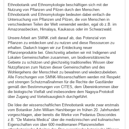
Ethnobotanik und Ethnomykologie beschäftigen sich mit der
Nutzung von Pflanzen und Pilzen durch den Menschen.
Ethnobotanik und Ethnomykologie bedeuten dabei einfach die
Untersuchung von Pflanzen und Pilzen, die von Menschen in
verschiedenen Teilen der Welt verwendet werden, egal ob z.B. im
Amazonasbecken, Himalaya, Kaukasus oder im Schwarzwald.
Unsere Arbeit am SMNK zielt darauf ab, das Potenzial von
Pflanzen zu entdecken und zu nutzen und diese Ressourcen zu
erhalten. Dadurch tragen wir zur Entdeckung neuer
Pflanzenprodukte bei. Gleichzeitig arbeiten wir mit Indigenen und
Lokalen Gemeinschaften zusammen, um biodiversitätsreiche
Gebiete zu schützen und gleichzeitig traditionelles Wissen über
Nutzpflanzen zum Nutzen dieser Gemeinschaften und des
Wohlergehens der Menschheit zu bewahren und wiederzubeleben.
Alle Forschungen von SMNK-Wissenschaftlern werden mit Respekt
und strengen Schutzmaßnahmen für die Rechte der Gastländer
gemäß den Bestimmungen von CITES, dem Übereinkommen über
die biologische Vielfalt und insbesondere dem Nagoya-Protokoll
über Zugang und Vorteilsausgleich durchgeführt.
Die Idee der wissenschaftlichen Ethnobotanik wurde zwar erstmals
vom Botaniker John William Harshberger im frühen 20. Jahrhundert
vorgeschlagen, aber bereits die Werke von Pedanius Dioscorides
z.B. "De Materia Medica" über die medizinischen und kulinarischen
Eigenschaften von über 600 mediterranen Pflanzenstellen