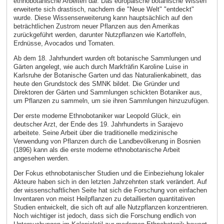
ethnobotanische Arbeiten dar. Das europäische botanische Wissen
erweiterte sich drastisch, nachdem die "Neue Welt" "entdeckt"
wurde. Diese Wissenserweiterung kann hauptsächlich auf den
beträchtlichen Zustrom neuer Pflanzen aus den Amerikas
zurückgeführt werden, darunter Nutzpflanzen wie Kartoffeln,
Erdnüsse, Avocados und Tomaten.
Ab dem 18. Jahrhundert wurden oft botanische Sammlungen und
Gärten angelegt, wie auch durch Markfräfin Karoline Luise in
Karlsruhe der Botanische Garten und das Naturalienkabinett, das
heute den Grundstock des SMNK bildet. Die Gründer und
Direktoren der Gärten und Sammlungen schickten Botaniker aus,
um Pflanzen zu sammeln, um sie ihren Sammlungen hinzuzufügen.
Der erste moderne Ethnobotaniker war Leopold Glück, ein
deutscher Arzt, der Ende des 19. Jahrhunderts in Sarajevo
arbeitete. Seine Arbeit über die traditionelle medizinische
Verwendung von Pflanzen durch die Landbevölkerung in Bosnien
(1896) kann als die erste moderne ethnobotanische Arbeit
angesehen werden.
Der Fokus ethnobotanischer Studien und die Einbeziehung lokaler
Akteure haben sich in den letzten Jahrzehnten stark verändert. Auf
der wissenschaftlichen Seite hat sich die Forschung von einfachen
Inventaren von meist Heilpflanzen zu detaillierten quantitativen
Studien entwickelt, die sich oft auf alle Nutzpflanzen konzentrieren.
Noch wichtiger ist jedoch, dass sich die Forschung endlich von