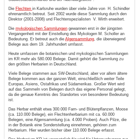
Die
Flechten
in Karlsruhe wurden über viele Jahre von
H. Schindler
ehrenamtlich betreut. Seit 2002 wurde diese Sammlung durch den
Direktor (2001-2008) und Flechtenspezialisten
V. Wirth erweitert.
Die
mykologischen Sammlungen
gewannen erst in der jüngsten
Vergangenheit mit der Einstellung des Mykologen M. Scholler an
Bedeutung. Er betreut auch die
Algensammlung
, die überwiegend
Belege aus dem 19. Jahrhundert umfasst.
Heute umfassen die botanischen und mykologischen Sammlungen
im KR mehr als 580.000 Belege. Damit gehört die Sammlung zu
den größten Herbarien in Deutschland.
Viele Belege stammen aus SW-Deutschland, aber vor allem ältere
Belege kommen aus der ganzen Welt, einschließlich weiter Teile
Europas, Asiens, Ostafrikas und Südamerikas. Großer Wert wird
auf das Sammeln von Belegen durch das eigene Personal gelegt,
da die genaue Kenntnis des Standortes von besonderer Bedeutung
ist.
Das Herbar enthält etwa 300.000 Farn- und Blütenpflanzen, Moose
(ca. 110.000 Belege), ein Flechtenherbarium mit ca. 60.000
Belegen, eine Algensammlung (ca. 4.000 Proben). Auch Pilze, die
in der Botanik eine Sonderstellung einnehmen, gehören zum
Herbarium. Hier wurden bisher über 110.000 Belege erfasst.