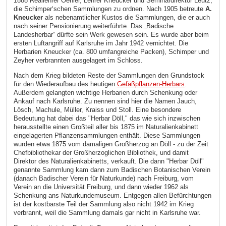
1888 Reallehrer Oehler, Lehrer Kneucker und Seminardirektor Leutz,
die Schimper‘schen Sammlungen zu ordnen. Nach 1905 betreute
A.
Kneucker
als nebenamtlicher Kustos die Sammlungen, die er auch
nach seiner Pensionierung weiterführte. Das „Badische
Landesherbar“ dürfte sein Werk gewesen sein. Es wurde aber beim
ersten Luftangriff auf Karlsruhe im Jahr 1942 vernichtet. Die
Herbarien Kneucker (ca. 800 umfangreiche Packen), Schimper und
Zeyher verbrannten ausgelagert im Schloss.
Nach dem Krieg bildeten Reste der Sammlungen den Grundstock
für den Wiederaufbau des heutigen
Gefäßpflanzen-Herbars
.
Außerdem gelangten wichtige Herbarien durch Schenkung oder
Ankauf nach Karlsruhe. Zu nennen sind hier die Namen Jauch,
Lösch, Machule, Müller, Kraiss und Stoll. Eine besondere
Bedeutung hat dabei das "Herbar Döll," das wie sich inzwischen
herausstellte einen Großteil aller bis 1875 im Naturalienkabinett
eingelagerten Pflanzensammlungen enthält. Diese Sammlungen
wurden etwa 1875 vom damaligen Großherzog an Döll - zu der Zeit
Chefbibliothekar der Großherzoglichen Bibliothek, und damit
Direktor des Naturalienkabinetts, verkauft. Die dann "Herbar Döll"
genannte Sammlung kam dann zum Badischen Botanischen Verein
(danach Badischer Verein für Naturkunde) nach Freiburg, vom
Verein an die Universität Freiburg, und dann wieder 1962 als
Schenkung ans Naturkundemuseum. Entgegen allen Befürchtungen
ist der kostbarste Teil der Sammlung also nicht 1942 im Krieg
verbrannt, weil die Sammlung damals gar nicht in Karlsruhe war.