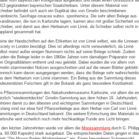
päter vom bayerischen Königshaus aufgekauft und bildet einen Grundstock d
813 gegründeten bayerischen Staatsherbars. Unter diesem Material von
chreber befindet sich auch ein Duplikat des von Gmelin beschriebenen
teinbrechs
Saxifraga rosacea
subso.
sponhemica.
Die sehr alten Belege aus
kandinavien, die nun in Karlsruhe lagern, kamen also mit großer Sicherheit vo
chreber, und damit aus dem Herbarium von Linné, da Schreber selbst nicht in
appland gesammelt hat.
eine der Handschriften auf den Etiketten ist von Linné selbst, wie die Linnean
ciety in London bestätigt. Dies ist allerdings nicht verwunderlich, da Linné
elbst meist außer einigen Nummern nichts auf seine Belege schrieb. Zudem
urden die Belege leider in den 1960er Jahren vom damaligen Präparator von
en Originalblättern entfernt und neu geklebt. Dabei wurden die vor allem von
melin stammenden Notizen ausgeschnitten und auf die neuen Blätter geklebt.
ennoch kann davon ausgegangen werden, dass die Belege sehr wahrscheinli
us dem Herbarium von Linné stammen. Ein Beleg aus der Sammlung dieses
edeutendsten Forschers gilt in der Botanik als ganz besondere Kostbarkeit.
ie Pflanzensammlungen des Naturkundemuseums Karlsruhe, vor allem die er
ürzlich "wiederentdeckte" Gmelin-Sammlung aus dem frühen 19. Jahrhundert,
ehören damit zu den ältesten und wichtigsten Sammlungen in Deutschland.
islang sind nur etwa fünf Pflanzenbelege aus dem Herbar von Carl von Linné 
ammlungen in Deutschland bekannt. Die weitere Erforschung des Materials in
arlsruhe wird sicherlich noch mehr hochkarätige Funde ans Licht bringen.
n den letzten Jahrzehnten wurde vor allem die
Moossammlung
durch G. Philip
ca. 60.000 Kapseln) stark ausgebaut. Die entsprechenden Daten gingen in das
erk "Die Moose Baden Württembergs" ein. Einen besonderen Schwerpunkt