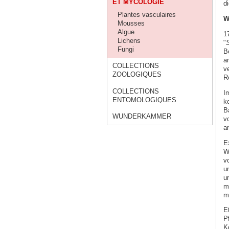
ET MYCOLOGIE
d
Plantes vasculaires
W
Mousses
Algue
1
Lichens
"
S
Fungi
B
a
COLLECTIONS
v
ZOOLOGIQUES
R
COLLECTIONS
I
ENTOMOLOGIQUES
k
B
WUNDERKAMMER
vo
a
E
W
v
u
u
m
m
E
Pf
K