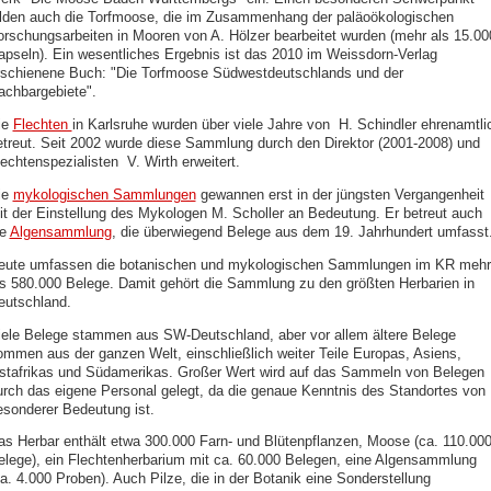
ilden auch die Torfmoose, die im Zusammenhang der paläoökologischen
orschungsarbeiten in Mooren von A. Hölzer bearbeitet wurden (mehr als 15.00
apseln). Ein wesentliches Ergebnis ist das 2010 im Weissdorn-Verlag
rschienene Buch: "Die Torfmoose Südwestdeutschlands und der
achbargebiete".
ie
Flechten
in Karlsruhe wurden über viele Jahre von
H. Schindler ehrenamtli
etreut. Seit 2002 wurde diese Sammlung durch den Direktor (2001-2008) und
lechtenspezialisten
V. Wirth erweitert.
ie
mykologischen Sammlungen
gewannen erst in der jüngsten Vergangenheit
it der Einstellung des Mykologen M. Scholler an Bedeutung. Er betreut auch
ie
Algensammlung
, die überwiegend Belege aus dem 19. Jahrhundert umfasst
eute umfassen die botanischen und mykologischen Sammlungen im KR mehr
ls 580.000 Belege. Damit gehört die Sammlung zu den größten Herbarien in
eutschland.
iele Belege stammen aus SW-Deutschland, aber vor allem ältere Belege
ommen aus der ganzen Welt, einschließlich weiter Teile Europas, Asiens,
stafrikas und Südamerikas. Großer Wert wird auf das Sammeln von Belegen
urch das eigene Personal gelegt, da die genaue Kenntnis des Standortes von
esonderer Bedeutung ist.
as Herbar enthält etwa 300.000 Farn- und Blütenpflanzen, Moose (ca. 110.00
elege), ein Flechtenherbarium mit ca. 60.000 Belegen, eine Algensammlung
ca. 4.000 Proben). Auch Pilze, die in der Botanik eine Sonderstellung