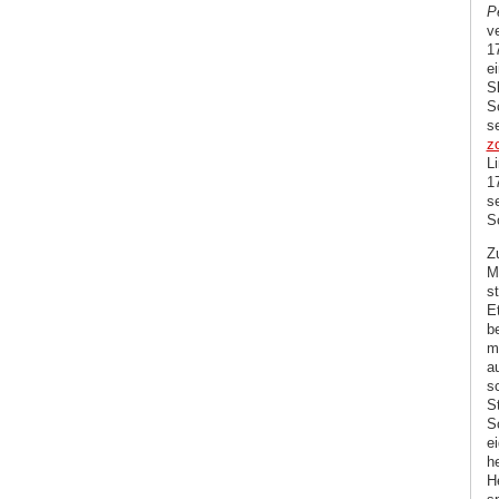
P
v
1
e
S
S
s
z
L
1
s
S
Z
M
st
E
b
m
a
s
S
S
e
h
H