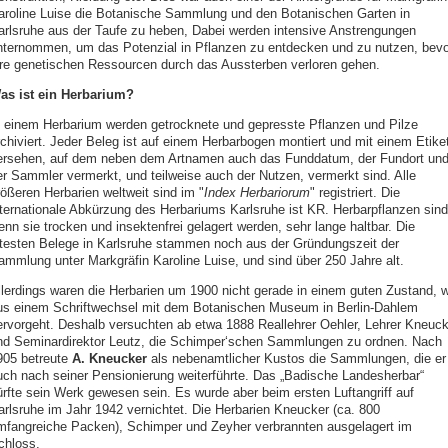
aroline Luise die Botanische Sammlung und den Botanischen Garten in
arlsruhe aus der Taufe zu heben, Dabei werden intensive Anstrengungen
nternommen, um das Potenzial in Pflanzen zu entdecken und zu nutzen, bevo
hre genetischen Ressourcen durch das Aussterben verloren gehen.
as ist ein Herbarium?
n einem Herbarium werden getrocknete und gepresste Pflanzen und Pilze
rchiviert. Jeder Beleg ist auf einem Herbarbogen montiert und mit einem Etiket
ersehen, auf dem neben dem Artnamen auch das Funddatum, der Fundort un
er Sammler vermerkt, und teilweise auch der Nutzen, vermerkt sind. Alle
rößeren Herbarien weltweit sind im "
Index Herbariorum
" registriert. Die
nternationale Abkürzung des Herbariums Karlsruhe ist KR. Herbarpflanzen sind
enn sie trocken und insektenfrei gelagert werden, sehr lange haltbar. Die
ltesten Belege in Karlsruhe stammen noch aus der Gründungszeit der
ammlung unter Markgräfin Karoline Luise, und sind über 250 Jahre alt.
llerdings waren die Herbarien um 1900 nicht gerade in einem guten Zustand, w
us einem Schriftwechsel mit dem Botanischen Museum in Berlin-Dahlem
ervorgeht. Deshalb versuchten ab etwa 1888 Reallehrer Oehler, Lehrer Kneuck
nd Seminardirektor Leutz, die Schimper‘schen Sammlungen zu ordnen. Nach
905 betreute
A. Kneucker
als nebenamtlicher Kustos die Sammlungen, die er
uch nach seiner Pensionierung weiterführte. Das „Badische Landesherbar“
ürfte sein Werk gewesen sein. Es wurde aber beim ersten Luftangriff auf
arlsruhe im Jahr 1942 vernichtet. Die Herbarien Kneucker (ca. 800
mfangreiche Packen), Schimper und Zeyher verbrannten ausgelagert im
chloss.