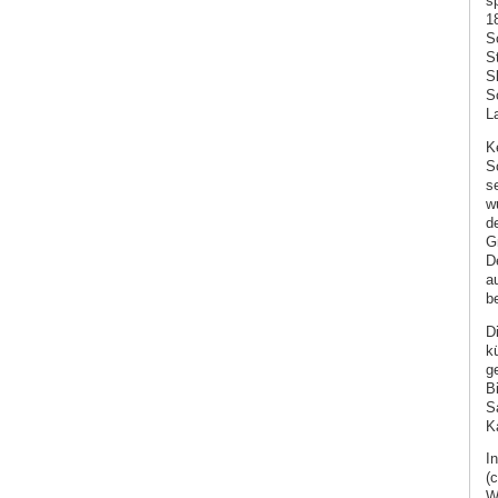
s
1
S
S
S
S
L
K
So
s
w
d
G
D
a
b
D
k
g
B
S
K
I
(
W