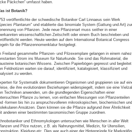
icke Päckchen“ umfasst haben.
as ist Botanik?
753 veröffentlichte der schwedische Botaniker Carl Linnaeus sein Werk
pecies Plantarum
" und etablierte das binomiale System (Gattung und Art) zu
enennung von Pflanzen. Jede neue Pflanzenart muss seither in einer
nerkannten wissenschaftlichen Zeitschrift oder einem Buch beschrieben und
eröffentlicht werden. Heute werden auf dem International Botanical Congress
egeln für die Pflanzennomenklatur festgelegt.
m Freiland gesammelte Pflanzen- und Pilzexemplare gelangen in einem nahez
onstanten Strom ins Museum für Naturkunde. Sie sind das Rohmaterial, die
austeine botanischen Wissens. Zwischen Papierbögen gepresst und begleitet
n Feldnotizen warten sie darauf, identifiziert, katalogisiert, klassifiziert und
nalysiert zu werden.
xperten für Systematik dokumentieren Organismen und gruppieren sie auf ein
eise, die ihre evolutionären Beziehungen widerspiegelt, indem sie eine Vielza
on Techniken anwenden, um die grundlegenden Eigenschaften einer
ntersuchten Pflanze zu lernen, von einfachen Messungen von Pflanzenteilen
nd -formen bis hin zu anspruchsvolleren mikroskopischen, biochemischen un
olekularen Ansätzen. Dann können sie die Pflanze aufgrund ihrer Ähnlichkeit
it anderen einer bestimmten taxonomischen Gruppe zuordnen.
thnobotaniker und Ethnomykologen untersuchen wie Menschen in aller Welt
lanzen und Pilze nutzen, z.B. als Nahrungsmittel, Medizin, für Utensilien,
onstruktion, Kleidung etc. Dies war auch einer der Hintergründe für Markgräfin