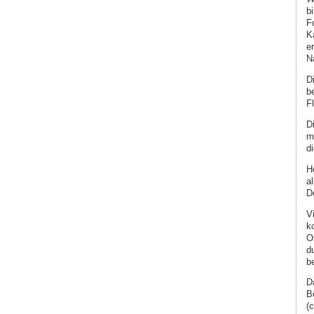
b
F
K
e
N
D
b
F
D
m
d
H
a
D
V
k
O
d
b
D
B
(