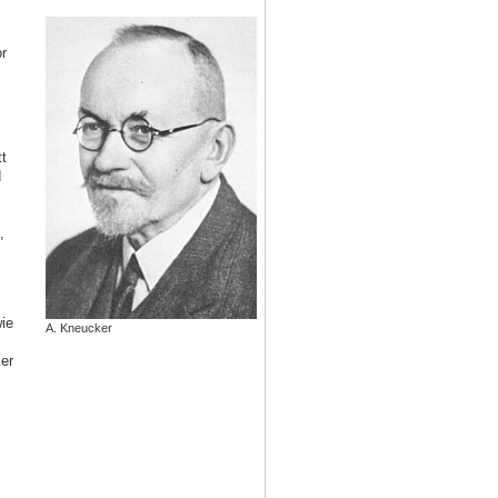
r
t
d
,
ie
A. Kneucker
er