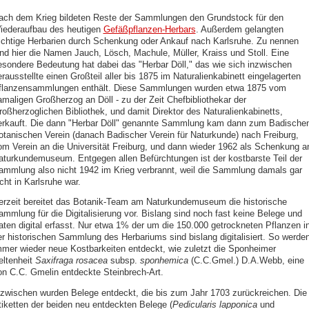
ach dem Krieg bildeten Reste der Sammlungen den Grundstock für den
iederaufbau des heutigen
Gefäßpflanzen-Herbars
. Außerdem gelangten
ichtige Herbarien durch Schenkung oder Ankauf nach Karlsruhe. Zu nennen
ind hier die Namen Jauch, Lösch, Machule, Müller, Kraiss und Stoll. Eine
esondere Bedeutung hat dabei das "Herbar Döll," das wie sich inzwischen
rausstellte einen Großteil aller bis 1875 im Naturalienkabinett eingelagerten
flanzensammlungen enthält. Diese Sammlungen wurden etwa 1875 vom
amaligen Großherzog an Döll - zu der Zeit Chefbibliothekar der
roßherzoglichen Bibliothek, und damit Direktor des Naturalienkabinetts,
erkauft. Die dann "Herbar Döll" genannte Sammlung kam dann zum Badische
otanischen Verein (danach Badischer Verein für Naturkunde) nach Freiburg,
om Verein an die Universität Freiburg, und dann wieder 1962 als Schenkung a
aturkundemuseum. Entgegen allen Befürchtungen ist der kostbarste Teil der
ammlung also nicht 1942 im Krieg verbrannt, weil die Sammlung damals gar
cht in Karlsruhe war.
erzeit bereitet das Botanik-Team am Naturkundemuseum die historische
ammlung für die Digitalisierung vor. Bislang sind noch fast keine Belege und
aten digital erfasst. Nur etwa 1% der um die 150.000 getrockneten Pflanzen i
er historischen Sammlung des Herbariums sind bislang digitalisiert. So werde
mmer wieder neue Kostbarkeiten entdeckt, wie zuletzt die Sponheimer
eltenheit
Saxifraga rosacea
subsp.
sponhemica
(C.C.Gmel.) D.A.Webb, eine
on C.C. Gmelin entdeckte Steinbrech-Art.
nzwischen wurden Belege entdeckt, die bis zum Jahr 1703 zurückreichen. Die
tiketten der beiden neu entdeckten Belege (
Pedicularis lapponica
und