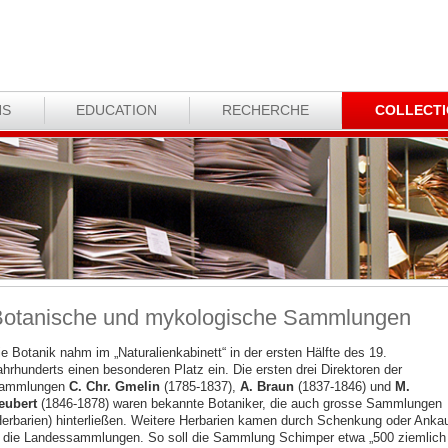
NS
EDUCATION
RECHERCHE
COLLECT
otanische und mykologische Sammlungen
ie Botanik nahm im „Naturalienkabinett“ in der ersten Hälfte des 19.
ahrhunderts einen besonderen Platz ein. Die ersten drei Direktoren der
ammlungen
C. Chr. Gmelin
(1785-1837),
A. Braun
(1837-1846) und
M.
eubert
(1846-1878) waren bekannte Botaniker, die auch grosse Sammlungen
Herbarien) hinterließen. Weitere Herbarien kamen durch Schenkung oder Anka
n die Landessammlungen. So soll die Sammlung Schimper etwa „500 ziemlich