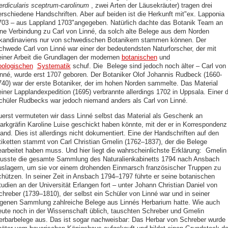
erdicularis sceptrum-carolinum
, zwei Arten der Läusekräuter) tragen drei
erschiedene Handschriften. Aber auf beiden ist die Herkunft mit"ex. Lapponia
703 – aus Lappland 1703"angegeben. Natürlich dachte das Botanik Team an
ine Verbindung zu Carl von Linné, da solch alte Belege aus dem Norden
kandinaviens nur von schwedischen Botanikern stammen können. Der
chwede Carl von Linné war einer der bedeutendsten Naturforscher, der mit
einer Arbeit die Grundlagen der modernen
botanischen
und
oologischen
Systematik
schuf. Die Belege sind jedoch noch älter – Carl von
inné, wurde erst 1707 geboren. Der Botaniker Olof Johannis Rudbeck (1660-
740) war der erste Botaniker, der im hohen Norden sammelte. Das Material
einer Lapplandexpedition (1695) verbrannte allerdings 1702 in Uppsala. Einer d
chüler Rudbecks war jedoch niemand anders als Carl von Linné.
uerst vermuteten wir dass Linné selbst das Material als Geschenk an
arkgräfin Karoline Luise geschickt haben könnte, mit der er in Korrespondenz
and. Dies ist allerdings nicht dokumentiert. Eine der Handschriften auf den
tiketten stammt von Carl Christian Gmelin (1762–1837), der die Belege
earbeitet haben muss. Und hier liegt die wahrscheinlichste Erklärung: Gmelin
usste die gesamte Sammlung des Naturalienkabinetts 1794 nach Ansbach
uslagern, um sie vor einem drohenden Einmarsch französischer Truppen zu
chützen. In seiner Zeit in Ansbach 1794–1797 führte er seine botanischen
tudien an der Universität Erlangen fort – unter Johann Christian Daniel von
chreber (1739–1810), der selbst ein Schüler von Linné war und in seiner
igenen Sammlung zahlreiche Belege aus Linnés Herbarium hatte. Wie auch
eute noch in der Wissenschaft üblich, tauschten Schreber und Gmelin
erbarbelege aus. Das ist sogar nachweisbar: Das Herbar von Schreber wurde