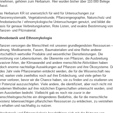
innehmen, gehören zum Herbarium. Hier wurden bisher über 110.000 Belege
fasst.
as Herbarium KR ist unersetzlich für wird für Untersuchungen zur
flanzensystematik, Vegetationskunde, Pflanzengeographie, Naturschutz und
thnobotanische / ethnomykologische Untersuchungen genutzt, und bildet die
asis für genaue Verbreitungskarten, Rote Listen, und exakte Bestimmung von
flanzen- und Pilzmaterial.
thnobotanik und Ethnomykologie
flanzen versorgen die Menschheit mit unseren grundlegendsten Ressourcen –
ahrung, Medikamente, Fasern, Baumaterialien und eine Reihe anderer
rtschaftlich wertvoller Produkte und wesentlicher Dienstleistungen. Die
erstörung von Lebensräumen, die Überernte von Pflanzen, die Ausbreitung
nvasiver Arten, der Klimawandel und andere menschliche Aktivitäten haben
edoch enorme nachteilige Auswirkungen auf Pflanzen und ihre Ökosysteme. D
edes Jahr viele Pflanzenarten entdeckt werden, die für die Wissenschaft neu
ind, warten viele zweifellos noch auf ihre Entdeckung, und viele gehen für
mmer verloren, bevor wir die Chance haben, sie zu finden und zu studieren un
r Potenzial auszuschöpfen. Viele andere, die identifiziert, aber noch nicht mit
odernen Methoden auf ihre nützlichen Eigenschaften untersucht wurden, sind
om Aussterben bedroht. Vielleicht gab es noch nie zuvor in der
enschheitsgeschichte ein dringenderes Bedürfnis, die für die menschliche
xistenz lebenswichtigen pflanzlichen Ressourcen zu entdecken, zu verstehen
u erhalten und nachhaltig zu nutzen.