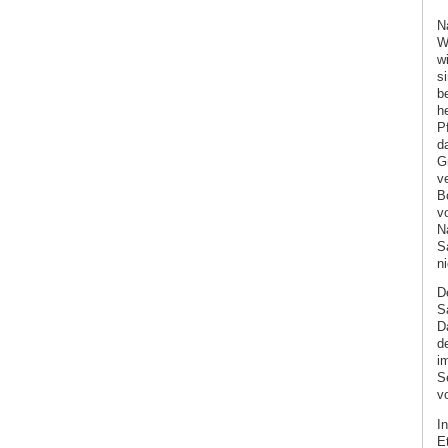
N
W
w
s
b
he
P
d
G
v
B
v
N
S
ni
D
S
D
d
i
S
v
I
E