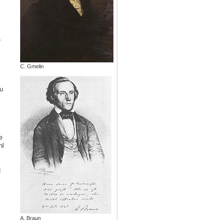
r
C. Gmelin
u
e
hl
d
A. Braun