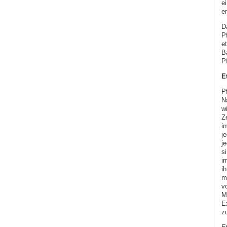
e
er
D
P
e
B
P
E
P
N
wi
Z
i
j
j
s
i
ih
m
v
M
E
z