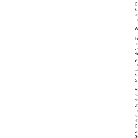
K
K
u
i
W
I
a
v
d
g
i
w
ä
S
A
a
h
u
1
a
d
K
u
S