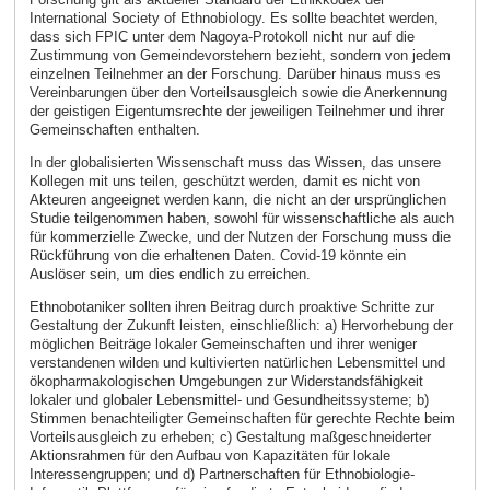
International Society of Ethnobiology. Es sollte beachtet werden,
dass sich FPIC unter dem Nagoya-Protokoll nicht nur auf die
Zustimmung von Gemeindevorstehern bezieht, sondern von jedem
einzelnen Teilnehmer an der Forschung. Darüber hinaus muss es
Vereinbarungen über den Vorteilsausgleich sowie die Anerkennung
der geistigen Eigentumsrechte der jeweiligen Teilnehmer und ihrer
Gemeinschaften enthalten.
In der globalisierten Wissenschaft muss das Wissen, das unsere
Kollegen mit uns teilen, geschützt werden, damit es nicht von
Akteuren angeeignet werden kann, die nicht an der ursprünglichen
Studie teilgenommen haben, sowohl für wissenschaftliche als auch
für kommerzielle Zwecke, und der Nutzen der Forschung muss die
Rückführung von die erhaltenen Daten. Covid-19 könnte ein
Auslöser sein, um dies endlich zu erreichen.
Ethnobotaniker sollten ihren Beitrag durch proaktive Schritte zur
Gestaltung der Zukunft leisten, einschließlich: a) Hervorhebung der
möglichen Beiträge lokaler Gemeinschaften und ihrer weniger
verstandenen wilden und kultivierten natürlichen Lebensmittel und
ökopharmakologischen Umgebungen zur Widerstandsfähigkeit
lokaler und globaler Lebensmittel- und Gesundheitssysteme; b)
Stimmen benachteiligter Gemeinschaften für gerechte Rechte beim
Vorteilsausgleich zu erheben; c) Gestaltung maßgeschneiderter
Aktionsrahmen für den Aufbau von Kapazitäten für lokale
Interessengruppen; und d) Partnerschaften für Ethnobiologie-