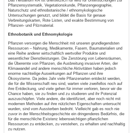
Das Herbarium KR ist unersetzlich für wird für Untersuchungen zur
Pflanzensystematik, Vegetationskunde, Pflanzengeographie,
Naturschutz und ethnobotanische / ethnomykologische
Untersuchungen genutzt, und bildet die Basis für genaue
Verbreitungskarten, Rote Listen, und exakte Bestimmung von
Pflanzen- und Pilzmaterial.
Ethnobotanik und Ethnomykologie
Pflanzen versorgen die Menschheit mit unseren grundlegendsten
Ressourcen – Nahrung, Medikamente, Fasern, Baumaterialien und
eine Reihe anderer wirtschaftlich wertvoller Produkte und
wesentlicher Dienstleistungen. Die Zerstörung von Lebensräumen,
die Überernte von Pflanzen, die Ausbreitung invasiver Arten, der
Klimawandel und andere menschliche Aktivitäten haben jedoch
enorme nachteilige Auswirkungen auf Pflanzen und ihre
Ökosysteme. Da jedes Jahr viele Pflanzenarten entdeckt werden,
die für die Wissenschaft neu sind, warten viele zweifellos noch auf
ihre Entdeckung, und viele gehen für immer verloren, bevor wir die
Chance haben, sie zu finden und zu studieren und ihr Potenzial
auszuschöpfen. Viele andere, die identifiziert, aber noch nicht mit
modernen Methoden auf ihre nützlichen Eigenschaften untersucht
wurden, sind vom Aussterben bedroht. Vielleicht gab es noch nie
zuvor in der Menschheitsgeschichte ein dringenderes Bedürfnis, die
für die menschliche Existenz lebenswichtigen pflanzlichen
Ressourcen zu entdecken, zu verstehen, zu erhalten und nachhaltig
zu nutzen.