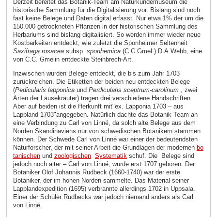
Derzeit bereitet das Botanik-Team am Naturkundemuseum die
historische Sammlung für die Digitalisierung vor. Bislang sind noch
fast keine Belege und Daten digital erfasst. Nur etwa 1% der um die
150.000 getrockneten Pflanzen in der historischen Sammlung des
Herbariums sind bislang digitalisiert. So werden immer wieder neue
Kostbarkeiten entdeckt, wie zuletzt die Sponheimer Seltenheit
Saxifraga rosacea
subsp.
sponhemica
(C.C.Gmel.) D.A.Webb, eine
von C.C. Gmelin entdeckte Steinbrech-Art.
Inzwischen wurden Belege entdeckt, die bis zum Jahr 1703
zurückreichen. Die Etiketten der beiden neu entdeckten Belege
(
Pedicularis lapponica
und
Perdicularis sceptrum-carolinum
, zwei
Arten der Läusekräuter) tragen drei verschiedene Handschriften.
Aber auf beiden ist die Herkunft mit"ex. Lapponia 1703 – aus
Lappland 1703"angegeben. Natürlich dachte das Botanik Team an
eine Verbindung zu Carl von Linné, da solch alte Belege aus dem
Norden Skandinaviens nur von schwedischen Botanikern stammen
können. Der Schwede Carl von Linné war einer der bedeutendsten
Naturforscher, der mit seiner Arbeit die Grundlagen der modernen
bo
tanischen
und
zoologischen
Systematik
schuf. Die Belege sind
jedoch noch älter – Carl von Linné, wurde erst 1707 geboren. Der
Botaniker Olof Johannis Rudbeck (1660-1740) war der erste
Botaniker, der im hohen Norden sammelte. Das Material seiner
Lapplandexpedition (1695) verbrannte allerdings 1702 in Uppsala.
Einer der Schüler Rudbecks war jedoch niemand anders als Carl
von Linné.