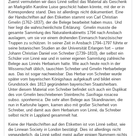
Zuerst vermuteten wir dass Linné selbst das Material als Geschenk
an Markgräfin Karoline Luise geschickt haben könnte, mit der er in
Korrespondenz stand. Dies ist allerdings nicht dokumentiert. Eine
der Handschriften auf den Etiketten stammt von Carl Christian
Gmelin (1762–1837), der die Belege bearbeitet haben muss. Und
hier liegt die wahrscheinlichste Erklärung: Gmelin musste die
gesamte Sammlung des Naturalienkabinetts 1794 nach Ansbach
auslagern, um sie vor einem drohenden Einmarsch französischer
Truppen zu schützen. In seiner Zeit in Ansbach 1794–1797 führte er
seine botanischen Studien an der Universität Erlangen fort – unter
Johann Christian Daniel von Schreber (1739–1810), der selbst ein
Schüler von Linné war und in seiner eigenen Sammlung zahlreiche
Belege aus Linnés Herbarium hatte. Wie auch heute noch in der
Wissenschaft üblich, tauschten Schreber und Gmelin Herbarbelege
aus. Das ist sogar nachweisbar: Das Herbar von Schreber wurde
später vom bayerischen Königshaus aufgekauft und bildet einen
Grundstock des 1813 gegründeten bayerischen Staatsherbars.
Unter diesem Material von Schreber befindet sich auch ein Duplikat
des von Gmelin beschriebenen Steinbrechs
Saxifraga rosacea
subso.
sponhemica.
Die sehr alten Belege aus Skandinavien, die
nun in Karlsruhe lagern, kamen also mit großer Sicherheit von
Schreber, und damit aus dem Herbarium von Linné, da Schreber
selbst nicht in Lappland gesammelt hat.
Keine der Handschriften auf den Etiketten ist von Linné selbst, wie
die Linnean Society in London bestätigt. Dies ist allerdings nicht
verwunderlich, da Linné selbst meist außer einigen Nummern nichts