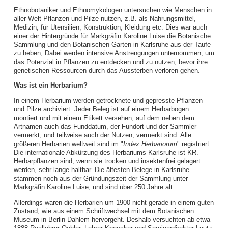
Ethnobotaniker und Ethnomykologen untersuchen wie Menschen in
aller Welt Pflanzen und Pilze nutzen, z.B. als Nahrungsmittel,
Medizin, für Utensilien, Konstruktion, Kleidung etc. Dies war auch
einer der Hintergründe für Markgräfin Karoline Luise die Botanische
Sammlung und den Botanischen Garten in Karlsruhe aus der Taufe
zu heben, Dabei werden intensive Anstrengungen unternommen, um
das Potenzial in Pflanzen zu entdecken und zu nutzen, bevor ihre
genetischen Ressourcen durch das Aussterben verloren gehen.
Was ist ein Herbarium?
In einem Herbarium werden getrocknete und gepresste Pflanzen
und Pilze archiviert. Jeder Beleg ist auf einem Herbarbogen
montiert und mit einem Etikett versehen, auf dem neben dem
Artnamen auch das Funddatum, der Fundort und der Sammler
vermerkt, und teilweise auch der Nutzen, vermerkt sind. Alle
größeren Herbarien weltweit sind im "
Index Herbariorum
" registriert.
Die internationale Abkürzung des Herbariums Karlsruhe ist KR.
Herbarpflanzen sind, wenn sie trocken und insektenfrei gelagert
werden, sehr lange haltbar. Die ältesten Belege in Karlsruhe
stammen noch aus der Gründungszeit der Sammlung unter
Markgräfin Karoline Luise, und sind über 250 Jahre alt.
Allerdings waren die Herbarien um 1900 nicht gerade in einem guten
Zustand, wie aus einem Schriftwechsel mit dem Botanischen
Museum in Berlin-Dahlem hervorgeht. Deshalb versuchten ab etwa