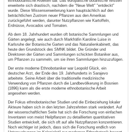
ethnobotanische Arbeiten dar. Das europäische botanische Wissen
erweiterte sich drastisch, nachdem die "Neue Welt" "entdeckt"
wurde. Diese Wissenserweiterung kann hauptsächlich auf den
beträchtlichen Zustrom neuer Pflanzen aus den Amerikas
zurückgeführt werden, darunter Nutzpflanzen wie Kartoffeln,
Erdnüsse, Avocados und Tomaten.
Ab dem 18. Jahrhundert wurden oft botanische Sammlungen und
Gärten angelegt, wie auch durch Markfräfin Karoline Luise in
Karlsruhe der Botanische Garten und das Naturalienkabinett, das
heute den Grundstock des SMNK bildet. Die Gründer und
Direktoren der Gärten und Sammlungen schickten Botaniker aus,
um Pflanzen zu sammeln, um sie ihren Sammlungen hinzuzufügen.
Der erste moderne Ethnobotaniker war Leopold Glück, ein
deutscher Arzt, der Ende des 19. Jahrhunderts in Sarajevo
arbeitete. Seine Arbeit über die traditionelle medizinische
Verwendung von Pflanzen durch die Landbevölkerung in Bosnien
(1896) kann als die erste moderne ethnobotanische Arbeit
angesehen werden.
Der Fokus ethnobotanischer Studien und die Einbeziehung lokaler
Akteure haben sich in den letzten Jahrzehnten stark verändert. Auf
der wissenschaftlichen Seite hat sich die Forschung von einfachen
Inventaren von meist Heilpflanzen zu detaillierten quantitativen
Studien entwickelt, die sich oft auf alle Nutzpflanzen konzentrieren.
Noch wichtiger ist jedoch, dass sich die Forschung endlich von