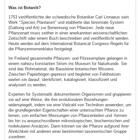
Was ist Botanik?
1753 veröffentlichte der schwedische Botaniker Carl Linnaeus sein
Werk "
Species Plantarum
" und etablierte das binomiale System
(Gattung und Art) zur Benennung von Pflanzen. Jede neue
Pflanzenart muss seither in einer anerkannten wissenschaftlichen
Zeitschrift oder einem Buch beschrieben und veröffentlicht werden.
Heute werden auf dem International Botanical Congress Regeln für
die Pflanzennomenklatur festgelegt.
Im Freiland gesammelte Pflanzen- und Pilzexemplare gelangen in
einem nahezu konstanten Strom ins Museum für Naturkunde. Sie
sind das Rohmaterial, die Bausteine botanischen Wissens.
Zwischen Papierbögen gepresst und begleitet von Feldnotizen
warten sie darauf, identifiziert, katalogisiert, klassifiziert und
analysiert zu werden.
Experten für Systematik dokumentieren Organismen und gruppieren
sie auf eine Weise, die ihre evolutionären Beziehungen
widerspiegelt, indem sie eine Vielzahl von Techniken anwenden, um
die grundlegenden Eigenschaften einer untersuchten Pflanze zu
lernen, von einfachen Messungen von Pflanzenteilen und -formen
bis hin zu anspruchsvolleren mikroskopischen, biochemischen und
molekularen Ansätzen. Dann können sie die Pflanze aufgrund ihrer
Ähnlichkeit mit anderen einer bestimmten taxonomischen Gruppe
zuordnen.