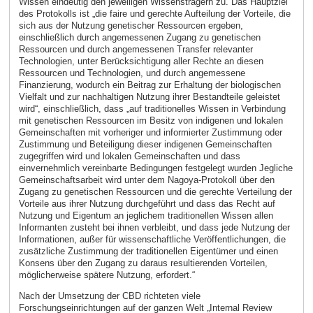
Wissen eindeutig den jeweiligen Wissensträgern zu. Das Hauptziel
des Protokolls ist „die faire und gerechte Aufteilung der Vorteile, die
sich aus der Nutzung genetischer Ressourcen ergeben,
einschließlich durch angemessenen Zugang zu genetischen
Ressourcen und durch angemessenen Transfer relevanter
Technologien, unter Berücksichtigung aller Rechte an diesen
Ressourcen und Technologien, und durch angemessene
Finanzierung, wodurch ein Beitrag zur Erhaltung der biologischen
Vielfalt und zur nachhaltigen Nutzung ihrer Bestandteile geleistet
wird“, einschließlich, dass „auf traditionelles Wissen in Verbindung
mit genetischen Ressourcen im Besitz von indigenen und lokalen
Gemeinschaften mit vorheriger und informierter Zustimmung oder
Zustimmung und Beteiligung dieser indigenen Gemeinschaften
zugegriffen wird und lokalen Gemeinschaften und dass
einvernehmlich vereinbarte Bedingungen festgelegt wurden Jegliche
Gemeinschaftsarbeit wird unter dem Nagoya-Protokoll über den
Zugang zu genetischen Ressourcen und die gerechte Verteilung der
Vorteile aus ihrer Nutzung durchgeführt und dass das Recht auf
Nutzung und Eigentum an jeglichem traditionellen Wissen allen
Informanten zusteht bei ihnen verbleibt, und dass jede Nutzung der
Informationen, außer für wissenschaftliche Veröffentlichungen, die
zusätzliche Zustimmung der traditionellen Eigentümer und einen
Konsens über den Zugang zu daraus resultierenden Vorteilen,
möglicherweise spätere Nutzung, erfordert.“
Nach der Umsetzung der CBD richteten viele
Forschungseinrichtungen auf der ganzen Welt „Internal Review