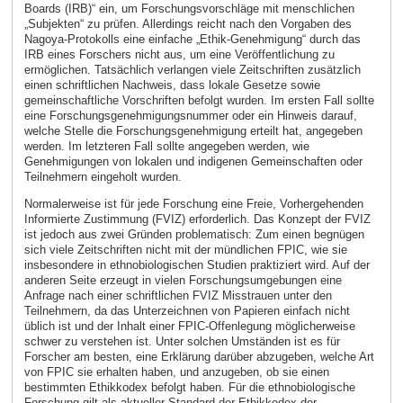
Boards (IRB)“ ein, um Forschungsvorschläge mit menschlichen
„Subjekten“ zu prüfen. Allerdings reicht nach den Vorgaben des
Nagoya-Protokolls eine einfache „Ethik-Genehmigung“ durch das
IRB eines Forschers nicht aus, um eine Veröffentlichung zu
ermöglichen. Tatsächlich verlangen viele Zeitschriften zusätzlich
einen schriftlichen Nachweis, dass lokale Gesetze sowie
gemeinschaftliche Vorschriften befolgt wurden. Im ersten Fall sollte
eine Forschungsgenehmigungsnummer oder ein Hinweis darauf,
welche Stelle die Forschungsgenehmigung erteilt hat, angegeben
werden. Im letzteren Fall sollte angegeben werden, wie
Genehmigungen von lokalen und indigenen Gemeinschaften oder
Teilnehmern eingeholt wurden.
Normalerweise ist für jede Forschung eine Freie, Vorhergehenden
Informierte Zustimmung (FVIZ) erforderlich. Das Konzept der FVIZ
ist jedoch aus zwei Gründen problematisch: Zum einen begnügen
sich viele Zeitschriften nicht mit der mündlichen FPIC, wie sie
insbesondere in ethnobiologischen Studien praktiziert wird. Auf der
anderen Seite erzeugt in vielen Forschungsumgebungen eine
Anfrage nach einer schriftlichen FVIZ Misstrauen unter den
Teilnehmern, da das Unterzeichnen von Papieren einfach nicht
üblich ist und der Inhalt einer FPIC-Offenlegung möglicherweise
schwer zu verstehen ist. Unter solchen Umständen ist es für
Forscher am besten, eine Erklärung darüber abzugeben, welche Art
von FPIC sie erhalten haben, und anzugeben, ob sie einen
bestimmten Ethikkodex befolgt haben. Für die ethnobiologische
Forschung gilt als aktueller Standard der Ethikkodex der