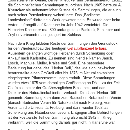
1888 Reallehrer Oehler, Lehrer Kneucker und Seminardirektor Leutz,
die Schimper‘schen Sammlungen zu ordnen. Nach 1905 betreute
A.
Kneucker
als nebenamtlicher Kustos die Sammlungen, die er auch
nach seiner Pensionierung weiterführte. Das „Badische
Landesherbar“ dürfte sein Werk gewesen sein. Es wurde aber beim
ersten Luftangriff auf Karlsruhe im Jahr 1942 vernichtet. Die
Herbarien Kneucker (ca. 800 umfangreiche Packen), Schimper und
Zeyher verbrannten ausgelagert im Schloss.
Nach dem Krieg bildeten Reste der Sammlungen den Grundstock
für den Wiederaufbau des heutigen
Gefäßpflanzen-Herbars
.
Außerdem gelangten wichtige Herbarien durch Schenkung oder
Ankauf nach Karlsruhe. Zu nennen sind hier die Namen Jauch,
Lösch, Machule, Müller, Kraiss und Stoll. Eine besondere
Bedeutung hat dabei das "Herbar Döll," das wie sich inzwischen
herausstellte einen Großteil aller bis 1875 im Naturalienkabinett
eingelagerten Pflanzensammlungen enthält. Diese Sammlungen
wurden etwa 1875 vom damaligen Großherzog an Döll - zu der Zeit
Chefbibliothekar der Großherzoglichen Bibliothek, und damit
Direktor des Naturalienkabinetts, verkauft. Die dann "Herbar Döll"
genannte Sammlung kam dann zum Badischen Botanischen Verein
(danach Badischer Verein für Naturkunde) nach Freiburg, vom
Verein an die Universität Freiburg, und dann wieder 1962 als
Schenkung ans Naturkundemuseum. Entgegen allen Befürchtungen
ist der kostbarste Teil der Sammlung also nicht 1942 im Krieg
verbrannt, weil die Sammlung damals gar nicht in Karlsruhe war.