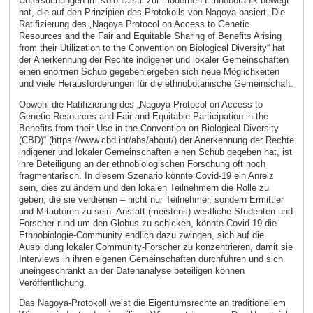
Untersuchungen im Kolonialstil zur modernen Ethnobotanik bewegt
hat, die auf den Prinzipien des Protokolls von Nagoya basiert. Die
Ratifizierung des „Nagoya Protocol on Access to Genetic
Resources and the Fair and Equitable Sharing of Benefits Arising
from their Utilization to the Convention on Biological Diversity“ hat
der Anerkennung der Rechte indigener und lokaler Gemeinschaften
einen enormen Schub gegeben ergeben sich neue Möglichkeiten
und viele Herausforderungen für die ethnobotanische Gemeinschaft.
Obwohl die Ratifizierung des „Nagoya Protocol on Access to
Genetic Resources and Fair and Equitable Participation in the
Benefits from their Use in the Convention on Biological Diversity
(CBD)“ (https://www.cbd.int/abs/about/) der Anerkennung der Rechte
indigener und lokaler Gemeinschaften einen Schub gegeben hat, ist
ihre Beteiligung an der ethnobiologischen Forschung oft noch
fragmentarisch. In diesem Szenario könnte Covid-19 ein Anreiz
sein, dies zu ändern und den lokalen Teilnehmern die Rolle zu
geben, die sie verdienen – nicht nur Teilnehmer, sondern Ermittler
und Mitautoren zu sein. Anstatt (meistens) westliche Studenten und
Forscher rund um den Globus zu schicken, könnte Covid-19 die
Ethnobiologie-Community endlich dazu zwingen, sich auf die
Ausbildung lokaler Community-Forscher zu konzentrieren, damit sie
Interviews in ihren eigenen Gemeinschaften durchführen und sich
uneingeschränkt an der Datenanalyse beteiligen können
Veröffentlichung.
Das Nagoya-Protokoll weist die Eigentumsrechte an traditionellem