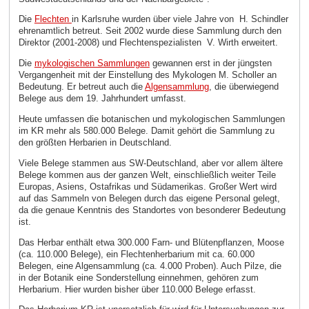
Die
Flechten
in Karlsruhe wurden über viele Jahre von
H. Schindler
ehrenamtlich betreut. Seit 2002 wurde diese Sammlung durch den
Direktor (2001-2008) und Flechtenspezialisten
V. Wirth erweitert.
Die
mykologischen Sammlungen
gewannen erst in der jüngsten
Vergangenheit mit der Einstellung des Mykologen M. Scholler an
Bedeutung. Er betreut auch die
Algensammlung
, die überwiegend
Belege aus dem 19. Jahrhundert umfasst.
Heute umfassen die botanischen und mykologischen Sammlungen
im KR mehr als 580.000 Belege. Damit gehört die Sammlung zu
den größten Herbarien in Deutschland.
Viele Belege stammen aus SW-Deutschland, aber vor allem ältere
Belege kommen aus der ganzen Welt, einschließlich weiter Teile
Europas, Asiens, Ostafrikas und Südamerikas. Großer Wert wird
auf das Sammeln von Belegen durch das eigene Personal gelegt,
da die genaue Kenntnis des Standortes von besonderer Bedeutung
ist.
Das Herbar enthält etwa 300.000 Farn- und Blütenpflanzen, Moose
(ca. 110.000 Belege), ein Flechtenherbarium mit ca. 60.000
Belegen, eine Algensammlung (ca. 4.000 Proben). Auch Pilze, die
in der Botanik eine Sonderstellung einnehmen, gehören zum
Herbarium. Hier wurden bisher über 110.000 Belege erfasst.