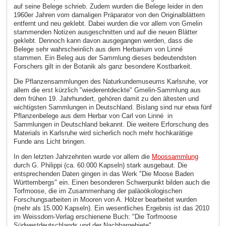
auf seine Belege schrieb. Zudem wurden die Belege leider in den
1960er Jahren vom damaligen Präparator von den Originalblättern
entfernt und neu geklebt. Dabei wurden die vor allem von Gmelin
stammenden Notizen ausgeschnitten und auf die neuen Blätter
geklebt. Dennoch kann davon ausgegangen werden, dass die
Belege sehr wahrscheinlich aus dem Herbarium von Linné
stammen. Ein Beleg aus der Sammlung dieses bedeutendsten
Forschers gilt in der Botanik als ganz besondere Kostbarkeit.
Die Pflanzensammlungen des Naturkundemuseums Karlsruhe, vor
allem die erst kürzlich "wiederentdeckte" Gmelin-Sammlung aus
dem frühen 19. Jahrhundert, gehören damit zu den ältesten und
wichtigsten Sammlungen in Deutschland. Bislang sind nur etwa fünf
Pflanzenbelege aus dem Herbar von Carl von Linné in
Sammlungen in Deutschland bekannt. Die weitere Erforschung des
Materials in Karlsruhe wird sicherlich noch mehr hochkarätige
Funde ans Licht bringen.
In den letzten Jahrzehnten wurde vor allem die
Moossammlung
durch G. Philippi (ca. 60.000 Kapseln) stark ausgebaut. Die
entsprechenden Daten gingen in das Werk "Die Moose Baden
Württembergs" ein. Einen besonderen Schwerpunkt bilden auch die
Torfmoose, die im Zusammenhang der paläoökologischen
Forschungsarbeiten in Mooren von A. Hölzer bearbeitet wurden
(mehr als 15.000 Kapseln). Ein wesentliches Ergebnis ist das 2010
im Weissdorn-Verlag erschienene Buch: "Die Torfmoose
Südwestdeutschlands und der Nachbargebiete".