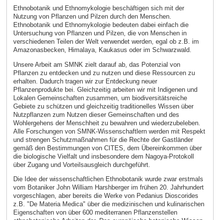
Ethnobotanik und Ethnomykologie beschäftigen sich mit der
Nutzung von Pflanzen und Pilzen durch den Menschen.
Ethnobotanik und Ethnomykologie bedeuten dabei einfach die
Untersuchung von Pflanzen und Pilzen, die von Menschen in
verschiedenen Teilen der Welt verwendet werden, egal ob z.B. im
Amazonasbecken, Himalaya, Kaukasus oder im Schwarzwald.
Unsere Arbeit am SMNK zielt darauf ab, das Potenzial von
Pflanzen zu entdecken und zu nutzen und diese Ressourcen zu
erhalten. Dadurch tragen wir zur Entdeckung neuer
Pflanzenprodukte bei. Gleichzeitig arbeiten wir mit Indigenen und
Lokalen Gemeinschaften zusammen, um biodiversitätsreiche
Gebiete zu schützen und gleichzeitig traditionelles Wissen über
Nutzpflanzen zum Nutzen dieser Gemeinschaften und des
Wohlergehens der Menschheit zu bewahren und wiederzubeleben.
Alle Forschungen von SMNK-Wissenschaftlern werden mit Respekt
und strengen Schutzmaßnahmen für die Rechte der Gastländer
gemäß den Bestimmungen von CITES, dem Übereinkommen über
die biologische Vielfalt und insbesondere dem Nagoya-Protokoll
über Zugang und Vorteilsausgleich durchgeführt.
Die Idee der wissenschaftlichen Ethnobotanik wurde zwar erstmals
vom Botaniker John William Harshberger im frühen 20. Jahrhundert
vorgeschlagen, aber bereits die Werke von Pedanius Dioscorides
z.B. "De Materia Medica" über die medizinischen und kulinarischen
Eigenschaften von über 600 mediterranen Pflanzenstellen