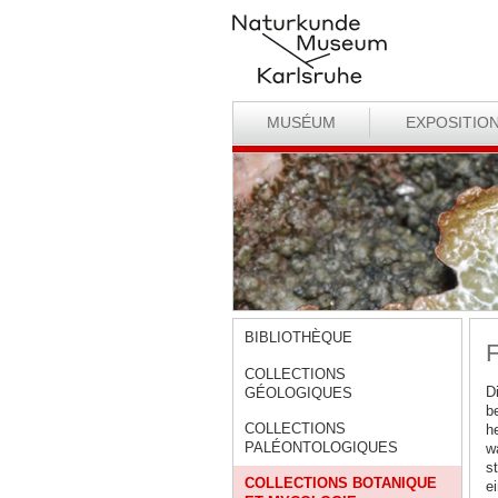
MUSÉUM
EXPOSITIO
BIBLIOTHÈQUE
F
COLLECTIONS
D
GÉOLOGIQUES
b
COLLECTIONS
h
PALÉONTOLOGIQUES
w
s
COLLECTIONS BOTANIQUE
e