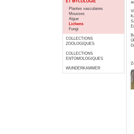
ET MYCOLOGIE
a
Plantes vasculaires
V
Mousses
K
Algue
S
Lichens
E
Fungi
B
COLLECTIONS
Ü
ZOOLOGIQUES
D
COLLECTIONS
ENTOMOLOGIQUES
Z
WUNDERKAMMER