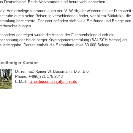
us Deutschland. Beide Vorkommen sind heute wohl erloschen.
iele Herbarbelege stammen auch von V. Wirth, der während seiner Dienstzeit 
arlsruhe durch seine Reisen in verschiedene Länder, vor allem Südafrika, die
ammlung bereicherte. Darunter befinden sich viele Erstfunde und Belege von
rstbeschreibungen.
esonders gesteigert wurde die Anzahl der Flechtenbelege durch die
berlassung der Heidelberger Kryptogamensammlung (BAUSCH-Herbar) als
auerleihgabe. Derzeit enthält die Sammlung etwa 60.000 Belege.
uständiger Kurator
Dr. rer. nat. Rainer W. Bussmann, Dipl. Biol.
Phone: +49(0)721 175 2848
E-Mail:
rainer.bussmann[at]smnk
.
de