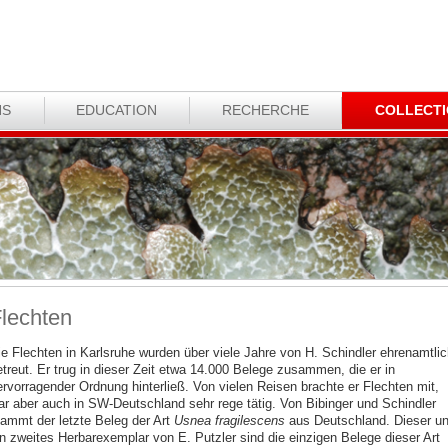
NS
EDUCATION
RECHERCHE
COLLECT
lechten
ie Flechten in Karlsruhe wurden über viele Jahre von H. Schindler ehrenamtlic
etreut. Er trug in dieser Zeit etwa 14.000 Belege zusammen, die er in
ervorragender Ordnung hinterließ. Von vielen Reisen brachte er Flechten mit,
ar aber auch in SW-Deutschland sehr rege tätig. Von Bibinger und Schindler
tammt der letzte Beleg der Art
Usnea fragilescens
aus Deutschland. Dieser u
in zweites Herbarexemplar von E. Putzler sind die einzigen Belege dieser Art