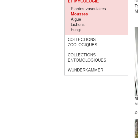
s
ET MYCOLOGIE
T
Plantes vasculaires
M
Mousses
Algue
Lichens
Fungi
COLLECTIONS
ZOOLOGIQUES
COLLECTIONS
ENTOMOLOGIQUES
WUNDERKAMMER
Bl
M
Z