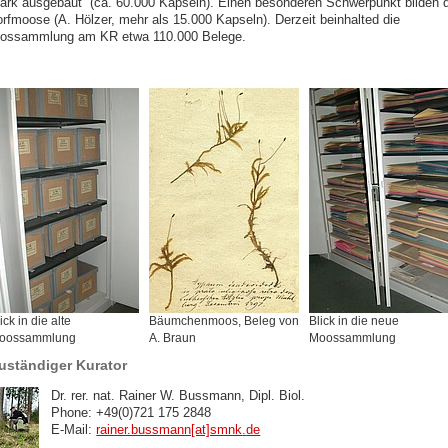
tark ausgebaut (ca. 60.000 Kapseln). Einen besonderen Schwerpunkt bilden d
orfmoose (A. Hölzer, mehr als 15.000 Kapseln). Derzeit beinhalted die
ossammlung am KR etwa 110.000 Belege.
ick in die alte
Bäumchenmoos, Beleg von
Blick in die neue
oossammlung
A. Braun
Moossammlung
uständiger Kurator
Dr. rer. nat. Rainer W. Bussmann, Dipl. Biol.
Phone: +49(0)721 175 2848
E-Mail:
rainer.bussmann[at]smnk
.
de