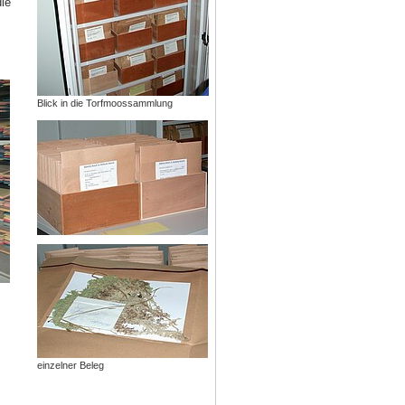
ie
Blick in die Torfmoossammlung
einzelner Beleg