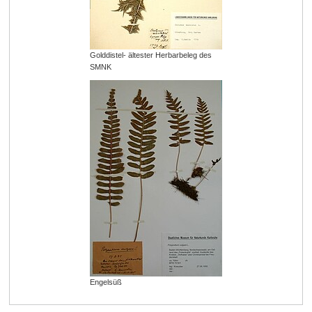
Golddistel- ältester Herbarbeleg des
SMNK
Engelsüß