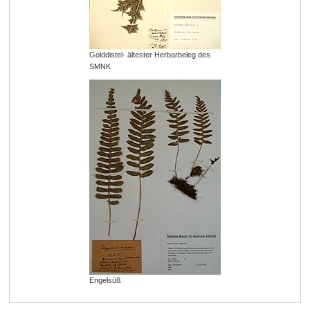
Golddistel- ältester Herbarbeleg des
SMNK
Engelsüß