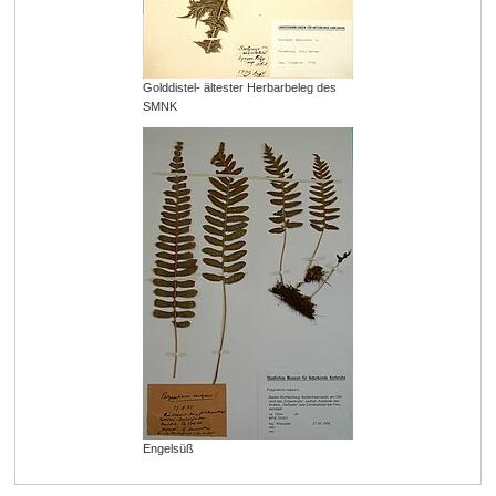
Golddistel- ältester Herbarbeleg des
SMNK
Engelsüß