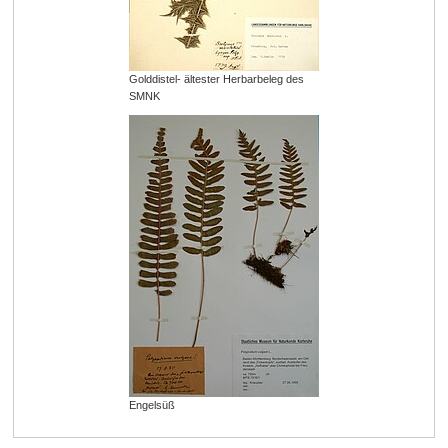
Golddistel- ältester Herbarbeleg des
SMNK
Engelsüß