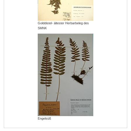
Golddistel- ältester Herbarbeleg des
SMNK
Engelsüß