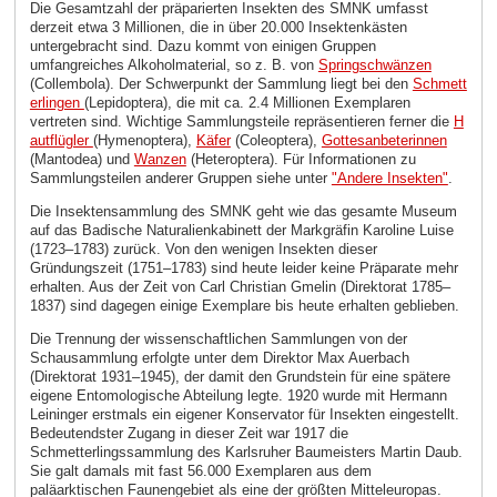
Die Gesamtzahl der präparierten Insekten des SMNK umfasst
derzeit etwa 3 Millionen, die in über 20.000 Insektenkästen
untergebracht sind. Dazu kommt von einigen Gruppen
umfangreiches Alkoholmaterial, so z. B. von
Springschwänzen
(Collembola). Der Schwerpunkt der Sammlung liegt bei den
Schmett
erlingen
(Lepidoptera), die mit ca. 2.4 Millionen Exemplaren
vertreten sind. Wichtige Sammlungsteile repräsentieren ferner die
H
autflügler
(Hymenoptera),
Käfer
(Coleoptera),
Gottesanbeterinnen
(Mantodea) und
Wanzen
(Heteroptera). Für Informationen zu
Sammlungsteilen anderer Gruppen siehe unter
"Andere Insekten"
.
Die Insektensammlung des SMNK geht wie das gesamte Museum
auf das Badische Naturalienkabinett der Markgräfin Karoline Luise
(1723–1783) zurück. Von den wenigen Insekten dieser
Gründungszeit (1751–1783) sind heute leider keine Präparate mehr
erhalten. Aus der Zeit von Carl Christian Gmelin (Direktorat 1785–
1837) sind dagegen einige Exemplare bis heute erhalten geblieben.
Die Trennung der wissenschaftlichen Sammlungen von der
Schausammlung erfolgte unter dem Direktor Max Auerbach
(Direktorat 1931–1945), der damit den Grundstein für eine spätere
eigene Entomologische Abteilung legte. 1920 wurde mit Hermann
Leininger erstmals ein eigener Konservator für Insekten eingestellt.
Bedeutendster Zugang in dieser Zeit war 1917 die
Schmetterlingssammlung des Karlsruher Baumeisters Martin Daub.
Sie galt damals mit fast 56.000 Exemplaren aus dem
paläarktischen Faunengebiet als eine der größten Mitteleuropas.