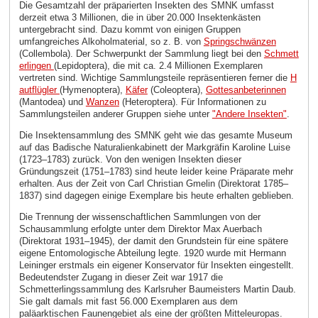
Die Gesamtzahl der präparierten Insekten des SMNK umfasst
derzeit etwa 3 Millionen, die in über 20.000 Insektenkästen
untergebracht sind. Dazu kommt von einigen Gruppen
umfangreiches Alkoholmaterial, so z. B. von
Springschwänzen
(Collembola). Der Schwerpunkt der Sammlung liegt bei den
Schmett
erlingen
(Lepidoptera), die mit ca. 2.4 Millionen Exemplaren
vertreten sind. Wichtige Sammlungsteile repräsentieren ferner die
H
autflügler
(Hymenoptera),
Käfer
(Coleoptera),
Gottesanbeterinnen
(Mantodea) und
Wanzen
(Heteroptera). Für Informationen zu
Sammlungsteilen anderer Gruppen siehe unter
"Andere Insekten"
.
Die Insektensammlung des SMNK geht wie das gesamte Museum
auf das Badische Naturalienkabinett der Markgräfin Karoline Luise
(1723–1783) zurück. Von den wenigen Insekten dieser
Gründungszeit (1751–1783) sind heute leider keine Präparate mehr
erhalten. Aus der Zeit von Carl Christian Gmelin (Direktorat 1785–
1837) sind dagegen einige Exemplare bis heute erhalten geblieben.
Die Trennung der wissenschaftlichen Sammlungen von der
Schausammlung erfolgte unter dem Direktor Max Auerbach
(Direktorat 1931–1945), der damit den Grundstein für eine spätere
eigene Entomologische Abteilung legte. 1920 wurde mit Hermann
Leininger erstmals ein eigener Konservator für Insekten eingestellt.
Bedeutendster Zugang in dieser Zeit war 1917 die
Schmetterlingssammlung des Karlsruher Baumeisters Martin Daub.
Sie galt damals mit fast 56.000 Exemplaren aus dem
paläarktischen Faunengebiet als eine der größten Mitteleuropas.