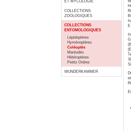
b
ET MYCOLOGIE
H
COLLECTIONS
R
ZOOLOGIQUES
B
I
COLLECTIONS
E
ENTOMOLOGIQUES
I
Lépidoptères
G
Hyménoptères
(
Coléoptès
(
Mantodés
T
Hétéroptères
3
Petits Ordres
S
WUNDERKAMMER
D
e
R
E