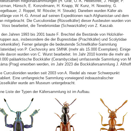
edeutsamen Regionalsammlungen (H. Gräf, O.-K. Hebestreit, J. Hillger, P.
ozman, Hünsch, E. Konzelmann, H. Knapp, W. Kunz, H. Nowotny, G.
iegelbauer, J. Roppel, W. Rössler, H. Steude). Daneben wurden Käfer als
eifänge von H.-G. Amsel auf seinen Expeditionen nach Afghanistan und dem
ran mitgebracht. Die Curculionidae (Rüsselkäfer) dieser Ausbeuten wurden von
. Voss bearbeitet, die Tenebrionidae (Schwarzkäfer) von Z. Kaszab.
n den Jahren 1993 bis 2001 baute F. Brechtel die Bestände von Holzkäfer-
ruppen aus, insbesondere die der Buprestidae (Prachtkäfer) und Scolytidae
Borkenkäfer). Ferner gelangte die bedeutende Schnellkäfer-Sammlung
Elateridae) von P. Cechovsky ans SMNK (mehr als 15.000 Exemplare). Einige
eile davon wurden von C. Wurst bearbeitet. Im Jahr 2010 konnte die mehr als
0.000 paläarktische Bockkäfer (Cerambycidae) umfassende Sammlung von M
láma (Prag) erworben werden, im Jahr 2023 die Bockkäfersammlung J. Althoff
ie Curculioniden wurden seit 2003 von A. Riedel als neuer Schwerpunkt
tabliert. Eine umfangreiche Sammlung vorwiegend indoaustralischer
üsselkäfer wurde am Museum untergebracht.
ine Liste der Typen der Käfersammlung ist im Aufbau.