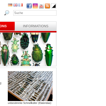
IONS
INFORMATIONS
d
unbestimmte Schnellkäfer (Elateridae)