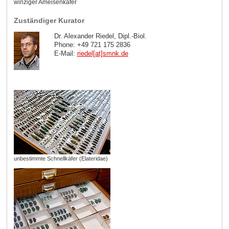
winziger Ameisenkäfer
Zuständiger Kurator
Dr. Alexander Riedel, Dipl.-Biol.
Phone: +49 721 175 2836
E-Mail:
riedel[at]smnk
.
de
unbestimmte Schnellkäfer (Elateridae)