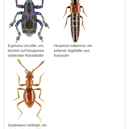
Eupholus circulifer
, ein
Hesperus rufipennis
, ein
kürzlich auf Neuguinea
seltener Jagdkäfer aus
entdeckter Rüsselkäfer
Karlsruhe
Scydmaeus hellwigii
, ein