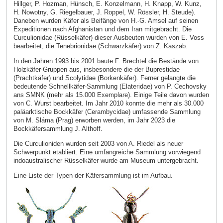
Hillger, P. Hozman, Hünsch, E. Konzelmann, H. Knapp, W. Kunz,
H. Nowotny, G. Riegelbauer, J. Roppel, W. Rössler, H. Steude).
Daneben wurden Käfer als Beifänge von H.-G. Amsel auf seinen
Expeditionen nach Afghanistan und dem Iran mitgebracht. Die
Curculionidae (Rüsselkäfer) dieser Ausbeuten wurden von E. Voss
bearbeitet, die Tenebrionidae (Schwarzkäfer) von Z. Kaszab.
In den Jahren 1993 bis 2001 baute F. Brechtel die Bestände von
Holzkäfer-Gruppen aus, insbesondere die der Buprestidae
(Prachtkäfer) und Scolytidae (Borkenkäfer). Ferner gelangte die
bedeutende Schnellkäfer-Sammlung (Elateridae) von P. Cechovsky
ans SMNK (mehr als 15.000 Exemplare). Einige Teile davon wurden
von C. Wurst bearbeitet. Im Jahr 2010 konnte die mehr als 30.000
paläarktische Bockkäfer (Cerambycidae) umfassende Sammlung
von M. Sláma (Prag) erworben werden, im Jahr 2023 die
Bockkäfersammlung J. Althoff.
Die Curculioniden wurden seit 2003 von A. Riedel als neuer
Schwerpunkt etabliert. Eine umfangreiche Sammlung vorwiegend
indoaustralischer Rüsselkäfer wurde am Museum untergebracht.
Eine Liste der Typen der Käfersammlung ist im Aufbau.