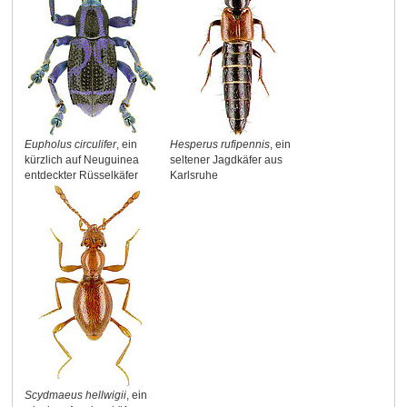
Eupholus circulifer
, ein
Hesperus rufipennis
, ein
kürzlich auf Neuguinea
seltener Jagdkäfer aus
entdeckter Rüsselkäfer
Karlsruhe
Scydmaeus hellwigii
, ein