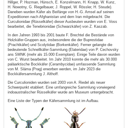
Hillger, P. Hozman, Hünsch, E. Konzelmann, H. Knapp, W. Kunz,
H. Nowotny, G. Riegelbauer, J. Roppel, W. Rössler, H. Steude).
Daneben wurden Käfer als Beifänge von H.-G. Amsel auf seinen
Expeditionen nach Afghanistan und dem Iran mitgebracht. Die
Curculionidae (Rüsselkäfer) dieser Ausbeuten wurden von E. Voss
bearbeitet, die Tenebrionidae (Schwarzkäfer) von Z. Kaszab.
In den Jahren 1993 bis 2001 baute F. Brechtel die Bestände von
Holzkäfer-Gruppen aus, insbesondere die der Buprestidae
(Prachtkäfer) und Scolytidae (Borkenkäfer). Ferner gelangte die
bedeutende Schnellkäfer-Sammlung (Elateridae) von P. Cechovsky
ans SMNK (mehr als 15.000 Exemplare). Einige Teile davon wurden
von C. Wurst bearbeitet. Im Jahr 2010 konnte die mehr als 30.000
paläarktische Bockkäfer (Cerambycidae) umfassende Sammlung
von M. Sláma (Prag) erworben werden, im Jahr 2023 die
Bockkäfersammlung J. Althoff.
Die Curculioniden wurden seit 2003 von A. Riedel als neuer
Schwerpunkt etabliert. Eine umfangreiche Sammlung vorwiegend
indoaustralischer Rüsselkäfer wurde am Museum untergebracht.
Eine Liste der Typen der Käfersammlung ist im Aufbau.