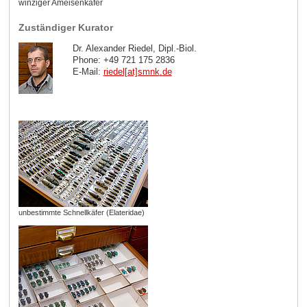
winziger Ameisenkäfer
Zuständiger Kurator
Dr. Alexander Riedel, Dipl.-Biol.
Phone: +49 721 175 2836
E-Mail:
riedel[at]smnk
.
de
unbestimmte Schnellkäfer (Elateridae)