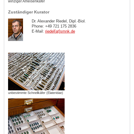
winziger Ameisenkäfer
Zuständiger Kurator
Dr. Alexander Riedel, Dipl.-Biol.
Phone: +49 721 175 2836
E-Mail:
riedel[at]smnk
.
de
unbestimmte Schnellkäfer (Elateridae)