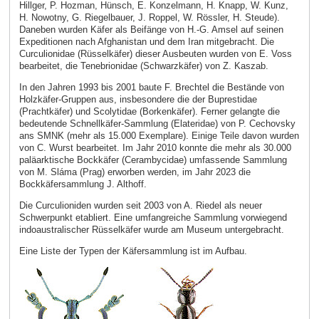
Hillger, P. Hozman, Hünsch, E. Konzelmann, H. Knapp, W. Kunz,
H. Nowotny, G. Riegelbauer, J. Roppel, W. Rössler, H. Steude).
Daneben wurden Käfer als Beifänge von H.-G. Amsel auf seinen
Expeditionen nach Afghanistan und dem Iran mitgebracht. Die
Curculionidae (Rüsselkäfer) dieser Ausbeuten wurden von E. Voss
bearbeitet, die Tenebrionidae (Schwarzkäfer) von Z. Kaszab.
In den Jahren 1993 bis 2001 baute F. Brechtel die Bestände von
Holzkäfer-Gruppen aus, insbesondere die der Buprestidae
(Prachtkäfer) und Scolytidae (Borkenkäfer). Ferner gelangte die
bedeutende Schnellkäfer-Sammlung (Elateridae) von P. Cechovsky
ans SMNK (mehr als 15.000 Exemplare). Einige Teile davon wurden
von C. Wurst bearbeitet. Im Jahr 2010 konnte die mehr als 30.000
paläarktische Bockkäfer (Cerambycidae) umfassende Sammlung
von M. Sláma (Prag) erworben werden, im Jahr 2023 die
Bockkäfersammlung J. Althoff.
Die Curculioniden wurden seit 2003 von A. Riedel als neuer
Schwerpunkt etabliert. Eine umfangreiche Sammlung vorwiegend
indoaustralischer Rüsselkäfer wurde am Museum untergebracht.
Eine Liste der Typen der Käfersammlung ist im Aufbau.