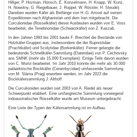
Hillger, P. Hozman, Hünsch, E. Konzelmann, H. Knapp, W. Kunz,
H. Nowotny, G. Riegelbauer, J. Roppel, W. Rössler, H. Steude).
Daneben wurden Käfer als Beifänge von H.-G. Amsel auf seinen
Expeditionen nach Afghanistan und dem Iran mitgebracht. Die
Curculionidae (Rüsselkäfer) dieser Ausbeuten wurden von E. Voss
bearbeitet, die Tenebrionidae (Schwarzkäfer) von Z. Kaszab.
In den Jahren 1993 bis 2001 baute F. Brechtel die Bestände von
Holzkäfer-Gruppen aus, insbesondere die der Buprestidae
(Prachtkäfer) und Scolytidae (Borkenkäfer). Ferner gelangte die
bedeutende Schnellkäfer-Sammlung (Elateridae) von P. Cechovsky
ans SMNK (mehr als 15.000 Exemplare). Einige Teile davon wurden
von C. Wurst bearbeitet. Im Jahr 2010 konnte die mehr als 30.000
paläarktische Bockkäfer (Cerambycidae) umfassende Sammlung
von M. Sláma (Prag) erworben werden, im Jahr 2023 die
Bockkäfersammlung J. Althoff.
Die Curculioniden wurden seit 2003 von A. Riedel als neuer
Schwerpunkt etabliert. Eine umfangreiche Sammlung vorwiegend
indoaustralischer Rüsselkäfer wurde am Museum untergebracht.
Eine Liste der Typen der Käfersammlung ist im Aufbau.