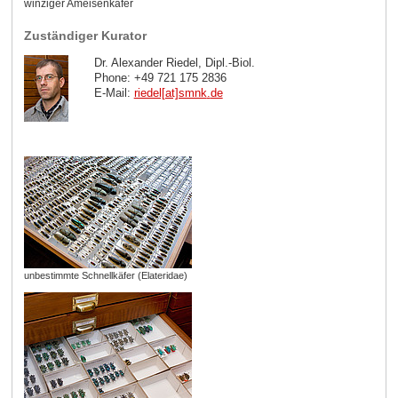
winziger Ameisenkäfer
Zuständiger Kurator
Dr. Alexander Riedel, Dipl.-Biol.
Phone: +49 721 175 2836
E-Mail:
riedel[at]smnk
.
de
unbestimmte Schnellkäfer (Elateridae)