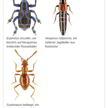
Eupholus circulifer
, ein
Hesperus rufipennis
, ein
kürzlich auf Neuguinea
seltener Jagdkäfer aus
entdeckter Rüsselkäfer
Karlsruhe
Scydmaeus hellwigii
, ein