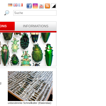
IONS
INFORMATIONS
d
unbestimmte Schnellkäfer (Elateridae)