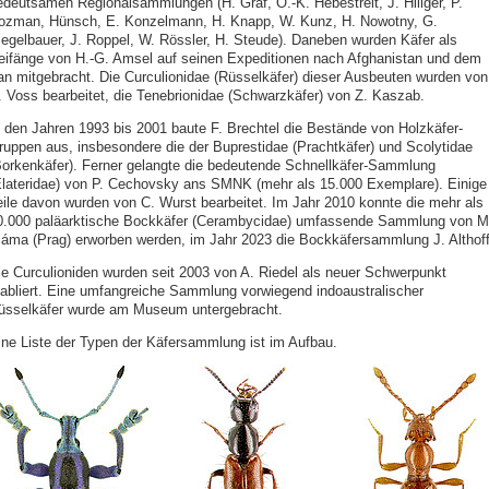
edeutsamen Regionalsammlungen (H. Gräf, O.-K. Hebestreit, J. Hillger, P.
ozman, Hünsch, E. Konzelmann, H. Knapp, W. Kunz, H. Nowotny, G.
iegelbauer, J. Roppel, W. Rössler, H. Steude). Daneben wurden Käfer als
eifänge von H.-G. Amsel auf seinen Expeditionen nach Afghanistan und dem
ran mitgebracht. Die Curculionidae (Rüsselkäfer) dieser Ausbeuten wurden von
. Voss bearbeitet, die Tenebrionidae (Schwarzkäfer) von Z. Kaszab.
n den Jahren 1993 bis 2001 baute F. Brechtel die Bestände von Holzkäfer-
ruppen aus, insbesondere die der Buprestidae (Prachtkäfer) und Scolytidae
Borkenkäfer). Ferner gelangte die bedeutende Schnellkäfer-Sammlung
Elateridae) von P. Cechovsky ans SMNK (mehr als 15.000 Exemplare). Einige
eile davon wurden von C. Wurst bearbeitet. Im Jahr 2010 konnte die mehr als
0.000 paläarktische Bockkäfer (Cerambycidae) umfassende Sammlung von M
láma (Prag) erworben werden, im Jahr 2023 die Bockkäfersammlung J. Althoff
ie Curculioniden wurden seit 2003 von A. Riedel als neuer Schwerpunkt
tabliert. Eine umfangreiche Sammlung vorwiegend indoaustralischer
üsselkäfer wurde am Museum untergebracht.
ine Liste der Typen der Käfersammlung ist im Aufbau.