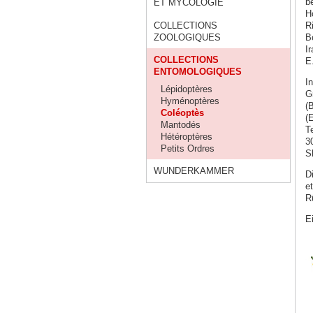
b
ET MYCOLOGIE
H
COLLECTIONS
R
ZOOLOGIQUES
B
I
COLLECTIONS
E
ENTOMOLOGIQUES
I
Lépidoptères
G
Hyménoptères
(
Coléoptès
(
Mantodés
T
Hétéroptères
3
Petits Ordres
S
WUNDERKAMMER
D
e
R
E