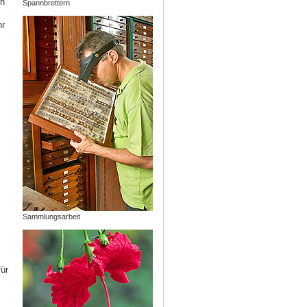
ch
Spannbrettern
hr
,
Sammlungsarbeit
ür