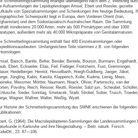
ie Schmetterlingssammlung erlangte überwiegend nach dem 2. Weltkrieg dur
ie Aufsammlungen der Lepidopterologen Amsel, Ebert und Roesler, gezielte
ufkäufe von Spezialsammlungen und Schenkungen ihre heutige Bedeutung. I
eographischer Schwerpunkt liegt in Europa, dem Vorderen Orient (Iran,
fghanistan) und dem Südostasiatisch-Australischen Raum. Die Sammlung
nthält mindestens 20.000 Arten, mehr als 500 Primärtypen und über 1000
aratypen, außerdem mehr als 40.000 Mikropräparate von Genitalarmaturen.
ie Schmetterlingssammlung enthält fast 400 Einzelsammlungen oder
xpeditionsausbeuten. Umfangreichere Teile stammen z.B. von folgenden
ntomologen:
msel, Baisch, Bantle, Belter, Bender, Bentele, Boursin, Burmann, Engelhardt,
ub, Ebert, Eckweiler, Elias, Feil, Fiebiger, Froitzheim, Fust, Gremminger,
laser, Heidelberger, Henriot, Hesselbarth, Hoegh-Guldberg, Jaeger, Jäkel,
unge, Jüngling, Kabis, Kaisila, Klapperich, Kolle, Kudrna, Lienig, Mees,
eineke, Messmer, Mörtter, Naumann, Noack, Oliver, Partenscky, van der
rten, Povolny, Reich, Reisser, Reutti, Roesler, Sälzl jun., Scheubel, Schüller,
chlusche, Sieder, Sonntag, Smetacek, Staib, Strobel, Sutter, Trusch, Troeder
arga, Wagner, Wallner, Walter, Weißig, Wyatt.
ur Historie der Schmetterlingssammlung des SMNK erschienen die folgenden
ublikationen:
bert, G. (1964): Die Macrolepidopteren-Sammlungen der Landessammlungen f
aturkunde in Karlsruhe und ihre Neugestaltung. – Beitr. naturk. Forsch.
üdwDtl., 23. 87—106.