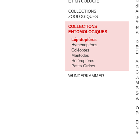
D
ET MYCOLOGIE
d
COLLECTIONS
A
ZOOLOGIQUES
g
A
COLLECTIONS
e
ENTOMOLOGIQUES
P
Lépidoptères
D
Hyménoptères
E
Coléoptès
E
Mantodés
Hétéroptères
A
Petits Ordres
Da
G
WUNDERKAMMER
J
M
Po
S
V
Z
P
E
N
S