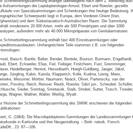
ie Schmetterlingssammlung erlangte überwiegend nach dem 2. Weltkrieg dur
ie Aufsammlungen der Lepidopterologen Amsel, Ebert und Roesler, gezielte
ufkäufe von Spezialsammlungen und Schenkungen ihre heutige Bedeutung. I
eographischer Schwerpunkt liegt in Europa, dem Vorderen Orient (Iran,
fghanistan) und dem Südostasiatisch-Australischen Raum. Die Sammlung
nthält mindestens 20.000 Arten, mehr als 500 Primärtypen und über 1000
aratypen, außerdem mehr als 40.000 Mikropräparate von Genitalarmaturen.
ie Schmetterlingssammlung enthält fast 400 Einzelsammlungen oder
xpeditionsausbeuten. Umfangreichere Teile stammen z.B. von folgenden
ntomologen:
msel, Baisch, Bantle, Belter, Bender, Bentele, Boursin, Burmann, Engelhardt,
ub, Ebert, Eckweiler, Elias, Feil, Fiebiger, Froitzheim, Fust, Gremminger,
laser, Heidelberger, Henriot, Hesselbarth, Hoegh-Guldberg, Jaeger, Jäkel,
unge, Jüngling, Kabis, Kaisila, Klapperich, Kolle, Kudrna, Lienig, Mees,
eineke, Messmer, Mörtter, Naumann, Noack, Oliver, Partenscky, van der
rten, Povolny, Reich, Reisser, Reutti, Roesler, Sälzl jun., Scheubel, Schüller,
chlusche, Sieder, Sonntag, Smetacek, Staib, Strobel, Sutter, Trusch, Troeder
arga, Wagner, Wallner, Walter, Weißig, Wyatt.
ur Historie der Schmetterlingssammlung des SMNK erschienen die folgenden
ublikationen:
bert, G. (1964): Die Macrolepidopteren-Sammlungen der Landessammlungen f
aturkunde in Karlsruhe und ihre Neugestaltung. – Beitr. naturk. Forsch.
üdwDtl., 23. 87—106.