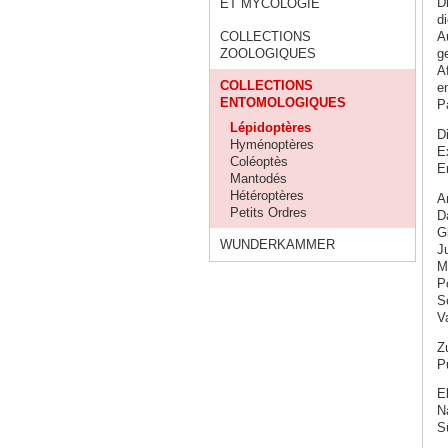
D
ET MYCOLOGIE
d
COLLECTIONS
A
ZOOLOGIQUES
g
A
COLLECTIONS
e
ENTOMOLOGIQUES
P
Lépidoptères
D
Hyménoptères
E
Coléoptès
E
Mantodés
Hétéroptères
A
Petits Ordres
Da
G
WUNDERKAMMER
J
M
Po
S
V
Z
P
E
N
S