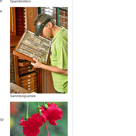
ch
Spannbrettern
hr
,
Sammlungsarbeit
ür