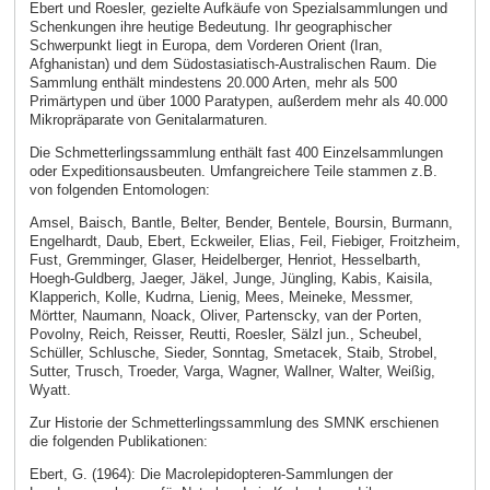
Ebert und Roesler, gezielte Aufkäufe von Spezialsammlungen und
Schenkungen ihre heutige Bedeutung. Ihr geographischer
Schwerpunkt liegt in Europa, dem Vorderen Orient (Iran,
Afghanistan) und dem Südostasiatisch-Australischen Raum. Die
Sammlung enthält mindestens 20.000 Arten, mehr als 500
Primärtypen und über 1000 Paratypen, außerdem mehr als 40.000
Mikropräparate von Genitalarmaturen.
Die Schmetterlingssammlung enthält fast 400 Einzelsammlungen
oder Expeditionsausbeuten. Umfangreichere Teile stammen z.B.
von folgenden Entomologen:
Amsel, Baisch, Bantle, Belter, Bender, Bentele, Boursin, Burmann,
Engelhardt, Daub, Ebert, Eckweiler, Elias, Feil, Fiebiger, Froitzheim,
Fust, Gremminger, Glaser, Heidelberger, Henriot, Hesselbarth,
Hoegh-Guldberg, Jaeger, Jäkel, Junge, Jüngling, Kabis, Kaisila,
Klapperich, Kolle, Kudrna, Lienig, Mees, Meineke, Messmer,
Mörtter, Naumann, Noack, Oliver, Partenscky, van der Porten,
Povolny, Reich, Reisser, Reutti, Roesler, Sälzl jun., Scheubel,
Schüller, Schlusche, Sieder, Sonntag, Smetacek, Staib, Strobel,
Sutter, Trusch, Troeder, Varga, Wagner, Wallner, Walter, Weißig,
Wyatt.
Zur Historie der Schmetterlingssammlung des SMNK erschienen
die folgenden Publikationen:
Ebert, G. (1964): Die Macrolepidopteren-Sammlungen der