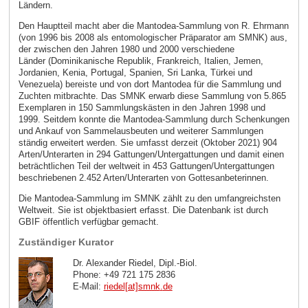
Ländern.
Den Hauptteil macht aber die Mantodea-Sammlung von R. Ehrmann
(von 1996 bis 2008 als entomologischer Präparator am SMNK) aus,
der zwischen den Jahren 1980 und 2000 verschiedene
Länder (Dominikanische Republik, Frankreich, Italien, Jemen,
Jordanien, Kenia, Portugal, Spanien, Sri Lanka, Türkei und
Venezuela) bereiste und von dort Mantodea für die Sammlung und
Zuchten mitbrachte. Das SMNK erwarb diese Sammlung von 5.865
Exemplaren in 150 Sammlungskästen in den Jahren 1998 und
1999. Seitdem konnte die Mantodea-Sammlung durch Schenkungen
und Ankauf von Sammelausbeuten und weiterer Sammlungen
ständig erweitert werden. Sie umfasst derzeit (Oktober 2021) 904
Arten/Unterarten in 294 Gattungen/Untergattungen und damit einen
beträchtlichen Teil der weltweit in 453 Gattungen/Untergattungen
beschriebenen 2.452 Arten/Unterarten von Gottesanbeterinnen.
Die Mantodea-Sammlung im SMNK zählt zu den umfangreichsten
Weltweit. Sie ist objektbasiert erfasst. Die Datenbank ist durch
GBIF öffentlich verfügbar gemacht.
Zuständiger Kurator
Dr. Alexander Riedel, Dipl.-Biol.
Phone: +49 721 175 2836
E-Mail:
riedel[at]smnk
.
de