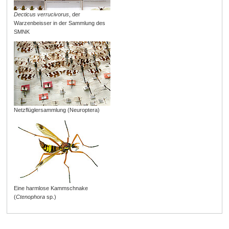
Decticus verrucivorus
, der
Warzenbeisser in der Sammlung des
SMNK
Netzflüglersammlung (Neuroptera)
Eine harmlose Kammschnake
(
Ctenophora
sp.)