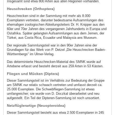
Insgesamt sind etwa 800 Arten aus allen Regionen vorhanden.
Heuschrecken (Orthoptera)
Heuschrecken sind in der Sammlung mit mehr als 8.000
Exemplaren vertreten, darunter bedeutsame Aufsammlungen des
ehemaligen zoologischen Abteilungsleiters Dr. H. Knipper aus den
60er und 70er Jahren des vergangenen Jahrhunderts in Europa und
Ostafrika. Später gelangten Aufsammlungen aus dem Jemen, der
Türkei, aus Costa Rica, Ecuador und Malaysia ans Museum.
Der regionale Sammlungsteil war in den 90er Jahren eine der
Grundlagen für das Werk von P. Detzel „Die Heuschrecken Baden-
Württembergs“ im Ulmer-Verlag.
Das determinierte Heuschrecken-Material des SMNK wurde auf
Artebene erfasst und besteht derzeit aus 259 Arten in 53 Kästen.
Fliegen und Mücken (Diptera)
Dieser Sammlungsteil ist im Verhältnis zur Bedeutung der Gruppe
am SMNK nur relativ schwach vertreten und umfasst derzeit ca.
25.000 Exemplare. Die Schwebfliegen-Sammlung ist etwas
umfangreicher; sie wurde von D. Doczkal überarbeitet und neu
aufgestellt. Ein Teil der Dipteren-Sammlung ist noch unsortiert.
Netzflüglerartige (Neuopteroidea)
Dieser Sammlungsteil besteht aus etwa 2.500 Exemplaren in 245