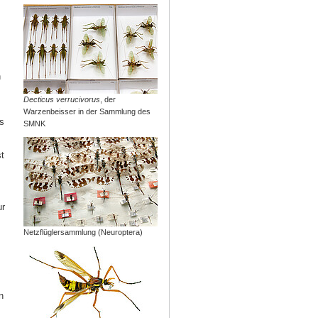
n
Decticus verrucivorus
, der
Warzenbeisser in der Sammlung des
s
SMNK
t
ur
Netzflüglersammlung (Neuroptera)
n