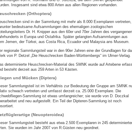
urden. Insgesamt sind etwa 800 Arten aus allen Regionen vorhanden.
euschrecken (Orthoptera)
euschrecken sind in der Sammlung mit mehr als 8.000 Exemplaren vertreten,
arunter bedeutsame Aufsammlungen des ehemaligen zoologischen
bteilungsleiters Dr. H. Knipper aus den 60er und 70er Jahren des vergangene
ahrhunderts in Europa und Ostafrika. Später gelangten Aufsammlungen aus
em Jemen, der Türkei, aus Costa Rica, Ecuador und Malaysia ans Museum.
er regionale Sammlungsteil war in den 90er Jahren eine der Grundlagen für da
erk von P. Detzel „Die Heuschrecken Baden-Württembergs“ im Ulmer-Verlag.
as determinierte Heuschrecken-Material des SMNK wurde auf Artebene erfass
nd besteht derzeit aus 259 Arten in 53 Kästen.
liegen und Mücken (Diptera)
ieser Sammlungsteil ist im Verhältnis zur Bedeutung der Gruppe am SMNK n
elativ schwach vertreten und umfasst derzeit ca. 25.000 Exemplare. Die
chwebfliegen-Sammlung ist etwas umfangreicher; sie wurde von D. Doczkal
berarbeitet und neu aufgestellt. Ein Teil der Dipteren-Sammlung ist noch
sortiert.
etzflüglerartige (Neuopteroidea)
ieser Sammlungsteil besteht aus etwa 2.500 Exemplaren in 245 determinierte
rten. Sie wurden im Jahr 2007 von R.Güsten neu geordnet.