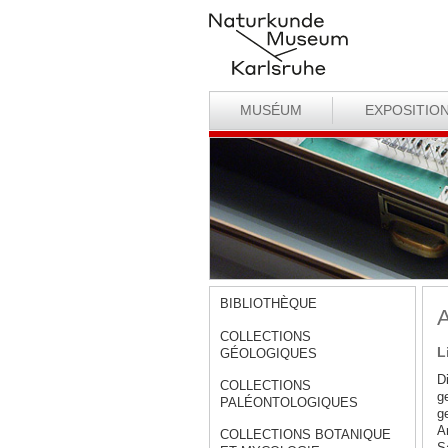
MUSÉUM
EXPOSITIO
BIBLIOTHÈQUE
A
COLLECTIONS
L
GÉOLOGIQUES
D
COLLECTIONS
g
PALÉONTOLOGIQUES
g
A
COLLECTIONS BOTANIQUE
S