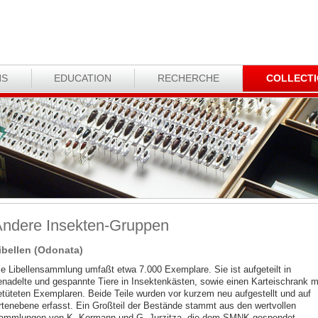
NS
EDUCATION
RECHERCHE
COLLECT
ndere Insekten-Gruppen
ibellen (Odonata)
ie Libellensammlung umfaßt etwa 7.000 Exemplare. Sie ist aufgeteilt in
enadelte und gespannte Tiere in Insektenkästen, sowie einen Karteischrank m
etüteten Exemplaren. Beide Teile wurden vor kurzem neu aufgestellt und auf
rtenebene erfasst. Ein Großteil der Bestände stammt aus den wertvollen
ammlungen von K. Kormann und G. Jurzitza, die dem SMNK gespendet