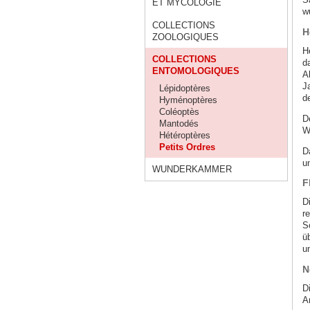
ET MYCOLOGIE
w
COLLECTIONS
H
ZOOLOGIQUES
H
COLLECTIONS
d
ENTOMOLOGIQUES
A
J
Lépidoptères
d
Hyménoptères
Coléoptès
D
Mantodés
W
Hétéroptères
Petits Ordres
D
u
WUNDERKAMMER
F
D
r
S
ü
un
N
D
A