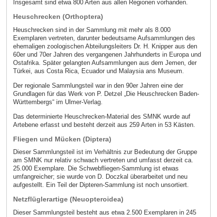
Insgesamt sind etwa 800 Arten aus allen Regionen vorhanden.
Heuschrecken (Orthoptera)
Heuschrecken sind in der Sammlung mit mehr als 8.000
Exemplaren vertreten, darunter bedeutsame Aufsammlungen des
ehemaligen zoologischen Abteilungsleiters Dr. H. Knipper aus den
60er und 70er Jahren des vergangenen Jahrhunderts in Europa und
Ostafrika. Später gelangten Aufsammlungen aus dem Jemen, der
Türkei, aus Costa Rica, Ecuador und Malaysia ans Museum.
Der regionale Sammlungsteil war in den 90er Jahren eine der
Grundlagen für das Werk von P. Detzel „Die Heuschrecken Baden-
Württembergs“ im Ulmer-Verlag.
Das determinierte Heuschrecken-Material des SMNK wurde auf
Artebene erfasst und besteht derzeit aus 259 Arten in 53 Kästen.
Fliegen und Mücken (Diptera)
Dieser Sammlungsteil ist im Verhältnis zur Bedeutung der Gruppe
am SMNK nur relativ schwach vertreten und umfasst derzeit ca.
25.000 Exemplare. Die Schwebfliegen-Sammlung ist etwas
umfangreicher; sie wurde von D. Doczkal überarbeitet und neu
aufgestellt. Ein Teil der Dipteren-Sammlung ist noch unsortiert.
Netzflüglerartige (Neuopteroidea)
Dieser Sammlungsteil besteht aus etwa 2.500 Exemplaren in 245