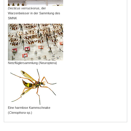
Decticus verrucivorus
, der
Warzenbeisser in der Sammlung des
SMNK
Netzflüglersammlung (Neuroptera)
Eine harmlose Kammschnake
(
Ctenophora
sp.)