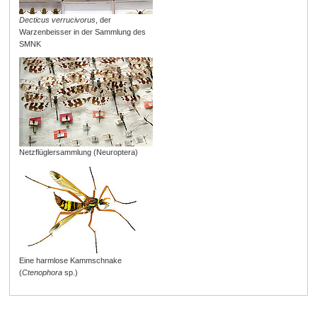
Decticus verrucivorus
, der
Warzenbeisser in der Sammlung des
SMNK
Netzflüglersammlung (Neuroptera)
Eine harmlose Kammschnake
(
Ctenophora
sp.)