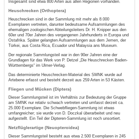
Insgesamt sind etwa 800 Arten aus allen Regionen vorhanden.
Heuschrecken (Orthoptera)
Heuschrecken sind in der Sammlung mit mehr als 8.000
Exemplaren vertreten, darunter bedeutsame Aufsammlungen des
ehemaligen zoologischen Abteilungsleiters Dr. H. Knipper aus den
60er und 70er Jahren des vergangenen Jahrhunderts in Europa und
Ostafrika. Später gelangten Aufsammlungen aus dem Jemen, der
Türkei, aus Costa Rica, Ecuador und Malaysia ans Museum.
Der regionale Sammlungsteil war in den 90er Jahren eine der
Grundlagen für das Werk von P. Detzel „Die Heuschrecken Baden-
Württembergs“ im Ulmer-Verlag.
Das determinierte Heuschrecken-Material des SMNK wurde auf
Artebene erfasst und besteht derzeit aus 259 Arten in 53 Kästen.
Fliegen und Mücken (Diptera)
Dieser Sammlungsteil ist im Verhältnis zur Bedeutung der Gruppe
am SMNK nur relativ schwach vertreten und umfasst derzeit ca.
25.000 Exemplare. Die Schwebfliegen-Sammlung ist etwas
umfangreicher; sie wurde von D. Doczkal überarbeitet und neu
aufgestellt. Ein Teil der Dipteren-Sammlung ist noch unsortiert.
Netzflüglerartige (Neuopteroidea)
Dieser Sammlungsteil besteht aus etwa 2.500 Exemplaren in 245