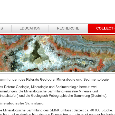
NS
EDUCATION
RECHERCHE
COLLECT
ammlungen des Referats Geologie, Mineralogie und Sedimentologie
as Referat Geologie, Mineralogie und Sedimentologie betreut zwei
ammlungen: die Mineralogische Sammlung (einzelne Minerale und
ineralstufen) und die Geologisch-Petrographische Sammlung (Gesteine).
ineralogische Sammlung
ie Mineralogische Sammlung des SMNK umfasst derzeit ca. 40 000 Stücke.
ie baut auf wertvollen historischen Konvoluten auf, die einst von der badische