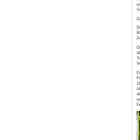
u
S
G
D
8
(
D
ü
S
V
E
P
1
ü
d
u
Fu