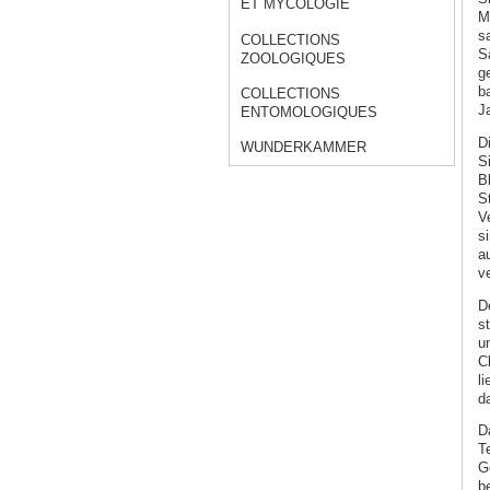
ET MYCOLOGIE
M
s
COLLECTIONS
S
ZOOLOGIQUES
g
b
COLLECTIONS
J
ENTOMOLOGIQUES
D
WUNDERKAMMER
S
Bl
S
V
s
a
ve
D
st
u
C
l
d
D
T
G
b