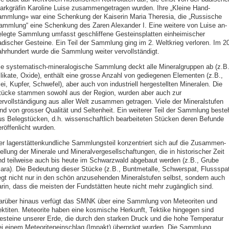
arkgräfin Karoline Luise zusammengetragen wurden. Ihre „Kleine Hand-
ammlung» war eine Schenkung der Kaiserin Maria Theresia, die „Russische
ammlung“ eine Schenkung des Zaren Alexander I. Eine weitere von Luise an-
elegte Sammlung umfasst geschliffene Gesteinsplatten einheimischer
adischer Gesteine. Ein Teil der Sammlung ging im 2. Weltkrieg verloren. Im 20
ahrhundert wurde die Sammlung weiter vervollständigt.
ie systematisch-mineralogische Sammlung deckt alle Mineralgruppen ab (z.B.
ilikate, Oxide), enthält eine grosse Anzahl von gediegenen Elementen (z.B.,
ei, Kupfer, Schwefel), aber auch von industriell hergestellten Mineralen. Die
tücke stammen sowohl aus der Region, wurden aber auch zur
ervollständigung aus aller Welt zusammen getragen. Viele der Mineralstufen
ind von grosser Qualität und Seltenheit. Ein weiterer Teil der Sammlung beste
us Belegstücken, d.h. wissenschaftlich bearbeiteten Stücken deren Befunde
röffenlicht wurden.
er lagerstättenkundliche Sammlungsteil konzentriert sich auf die Zusammen-
ellung der Minerale und Mineralvergesellschaftungen, die in historischer Zeit
nd teilweise auch bis heute im Schwarzwald abgebaut werden (z.B., Grube
lara). Die Bedeutung dieser Stücke (z.B., Buntmetalle, Schwerspat, Flussspat
iegt nicht nur in den schön anzusehenden Mineralstufen selbst, sondern auch
arin, dass die meisten der Fundstätten heute nicht mehr zugänglich sind.
arüber hinaus verfügt das SMNK über eine Sammlung von Meteoriten und
ektiten. Meteorite haben eine kosmische Herkunft, Tektike hingegen sind
esteine unserer Erde, die durch den starken Druck und die hohe Temperatu
ei einem Meteoriteneinschlag (Impakt) überprägt wurden. Die Sammlung