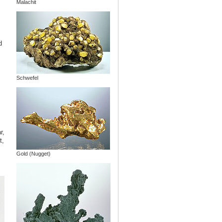
Malachit
d
Schwefel
r,
t,
Gold (Nugget)