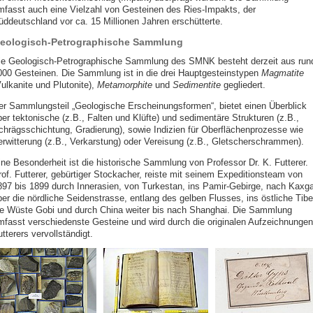
mfasst auch eine Vielzahl von Gesteinen des Ries-Impakts, der
üddeutschland vor ca. 15 Millionen Jahren erschütterte.
eologisch-Petrographische Sammlung
ie Geologisch-Petrographische Sammlung des SMNK besteht derzeit aus run
000 Gesteinen. Die Sammlung ist in die drei Hauptgesteinstypen
Magmatite
Vulkanite und Plutonite),
Metamorphite
und
Sedimentite
gegliedert.
er Sammlungsteil „Geologische Erscheinungsformen“, bietet einen Überblick
ber tektonische (z.B., Falten und Klüfte) und sedimentäre Strukturen (z.B.,
chrägsschichtung, Gradierung), sowie Indizien für Oberflächenprozesse wie
erwitterung (z.B., Verkarstung) oder Vereisung (z.B., Gletscherschrammen).
ine Besonderheit ist die historische Sammlung von Professor Dr. K. Futterer.
rof. Futterer, gebürtiger Stockacher, reiste mit seinem Expeditionsteam von
897 bis 1899 durch Innerasien, von Turkestan, ins Pamir-Gebirge, nach Kaxga
ber die nördliche Seidenstrasse, entlang des gelben Flusses, ins östliche Tibe
ie Wüste Gobi und durch China weiter bis nach Shanghai. Die Sammlung
mfasst verschiedenste Gesteine und wird durch die originalen Aufzeichnungen
tterers vervollständigt.