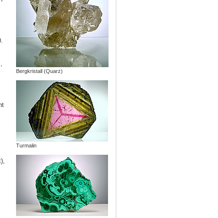
.
,
Bergkristall (Quarz)
ht
Turmalin
),
r