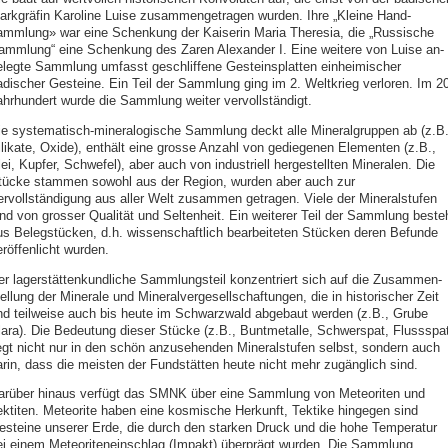
arkgräfin Karoline Luise zusammengetragen wurden. Ihre „Kleine Hand-
ammlung» war eine Schenkung der Kaiserin Maria Theresia, die „Russische
ammlung“ eine Schenkung des Zaren Alexander I. Eine weitere von Luise an-
elegte Sammlung umfasst geschliffene Gesteinsplatten einheimischer
adischer Gesteine. Ein Teil der Sammlung ging im 2. Weltkrieg verloren. Im 20
ahrhundert wurde die Sammlung weiter vervollständigt.
ie systematisch-mineralogische Sammlung deckt alle Mineralgruppen ab (z.B.
ilikate, Oxide), enthält eine grosse Anzahl von gediegenen Elementen (z.B.,
ei, Kupfer, Schwefel), aber auch von industriell hergestellten Mineralen. Die
tücke stammen sowohl aus der Region, wurden aber auch zur
ervollständigung aus aller Welt zusammen getragen. Viele der Mineralstufen
ind von grosser Qualität und Seltenheit. Ein weiterer Teil der Sammlung beste
us Belegstücken, d.h. wissenschaftlich bearbeiteten Stücken deren Befunde
röffenlicht wurden.
er lagerstättenkundliche Sammlungsteil konzentriert sich auf die Zusammen-
ellung der Minerale und Mineralvergesellschaftungen, die in historischer Zeit
nd teilweise auch bis heute im Schwarzwald abgebaut werden (z.B., Grube
lara). Die Bedeutung dieser Stücke (z.B., Buntmetalle, Schwerspat, Flussspat
iegt nicht nur in den schön anzusehenden Mineralstufen selbst, sondern auch
arin, dass die meisten der Fundstätten heute nicht mehr zugänglich sind.
arüber hinaus verfügt das SMNK über eine Sammlung von Meteoriten und
ektiten. Meteorite haben eine kosmische Herkunft, Tektike hingegen sind
esteine unserer Erde, die durch den starken Druck und die hohe Temperatu
ei einem Meteoriteneinschlag (Impakt) überprägt wurden. Die Sammlung