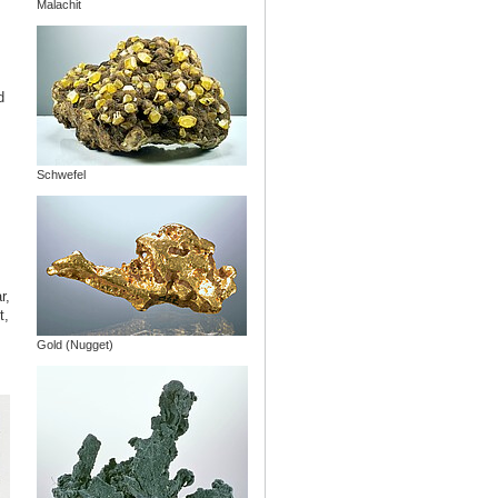
Malachit
d
Schwefel
r,
t,
Gold (Nugget)