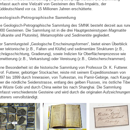
mfasst auch eine Vielzahl von Gesteinen des Ries-Impakts, der
üddeutschland vor ca. 15 Millionen Jahren erschütterte.
eologisch-Petrographische Sammlung
ie Geologisch-Petrographische Sammlung des SMNK besteht derzeit aus run
000 Gesteinen. Die Sammlung ist in die drei Hauptgesteinstypen
Magmatite
Vulkanite und Plutonite),
Metamorphite
und
Sedimentite
gegliedert.
er Sammlungsteil „Geologische Erscheinungsformen“, bietet einen Überblick
ber tektonische (z.B., Falten und Klüfte) und sedimentäre Strukturen (z.B.,
chrägsschichtung, Gradierung), sowie Indizien für Oberflächenprozesse wie
erwitterung (z.B., Verkarstung) oder Vereisung (z.B., Gletscherschrammen).
ine Besonderheit ist die historische Sammlung von Professor Dr. K. Futterer.
rof. Futterer, gebürtiger Stockacher, reiste mit seinem Expeditionsteam von
897 bis 1899 durch Innerasien, von Turkestan, ins Pamir-Gebirge, nach Kaxga
ber die nördliche Seidenstrasse, entlang des gelben Flusses, ins östliche Tibe
ie Wüste Gobi und durch China weiter bis nach Shanghai. Die Sammlung
mfasst verschiedenste Gesteine und wird durch die originalen Aufzeichnungen
tterers vervollständigt.