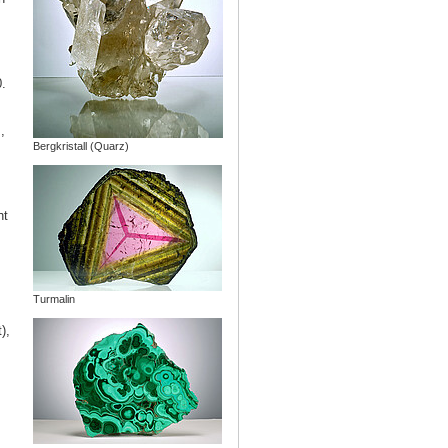
.
,
Bergkristall (Quarz)
ht
Turmalin
),
r