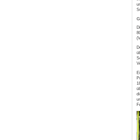
u
S
G
D
8
(
D
ü
S
V
E
P
1
ü
d
u
Fu