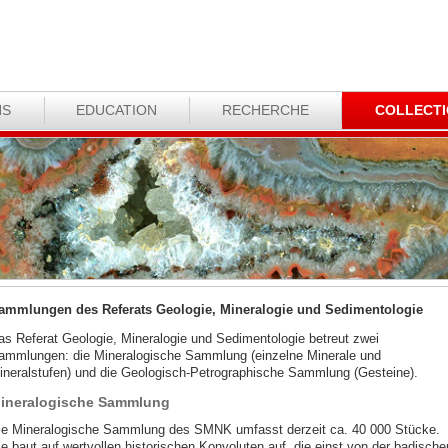
NS
EDUCATION
RECHERCHE
COLLECT
ammlungen des Referats Geologie, Mineralogie und Sedimentologie
as Referat Geologie, Mineralogie und Sedimentologie betreut zwei
ammlungen: die Mineralogische Sammlung (einzelne Minerale und
ineralstufen) und die Geologisch-Petrographische Sammlung (Gesteine).
ineralogische Sammlung
ie Mineralogische Sammlung des SMNK umfasst derzeit ca. 40 000 Stücke.
ie baut auf wertvollen historischen Konvoluten auf, die einst von der badische