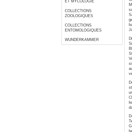
ET MYCOLOGIE
M
s
COLLECTIONS
S
ZOOLOGIQUES
g
b
COLLECTIONS
J
ENTOMOLOGIQUES
D
WUNDERKAMMER
S
Bl
S
V
s
a
ve
D
st
u
C
l
d
D
T
G
b