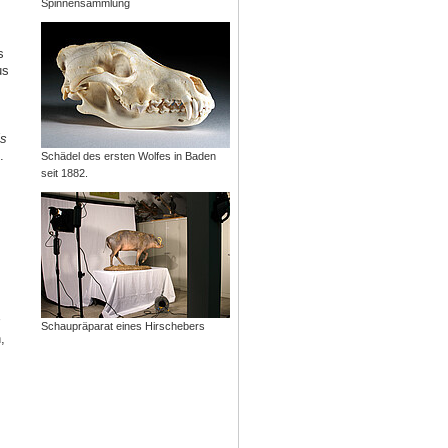
Spinnensammlung
s
us
s
.
Schädel des ersten Wolfes in Baden
seit 1882.
Schaupräparat eines Hirschebers
,