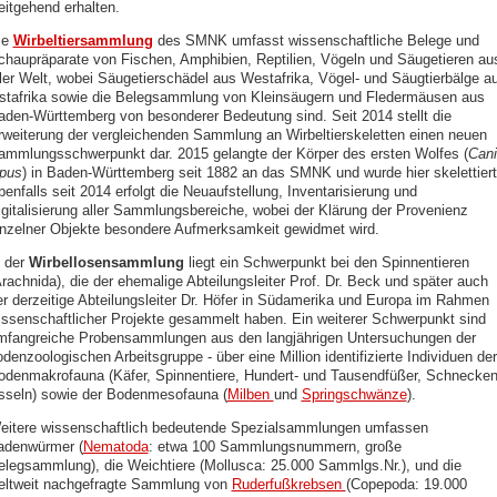
eitgehend erhalten.
ie
Wirbeltiersammlung
des SMNK umfasst wissenschaftliche Belege und
chaupräparate von Fischen, Amphibien, Reptilien, Vögeln und Säugetieren au
ller Welt, wobei Säugetierschädel aus Westafrika, Vögel- und Säugtierbälge a
stafrika sowie die Belegsammlung von Kleinsäugern und Fledermäusen aus
aden-Württemberg von besonderer Bedeutung sind. Seit 2014 stellt die
rweiterung der vergleichenden Sammlung an Wirbeltierskeletten einen neuen
ammlungsschwerpunkt dar. 2015 gelangte der Körper des ersten Wolfes (
Cani
upus
) in Baden-Württemberg seit 1882 an das SMNK und wurde hier skelettiert
enfalls seit 2014 erfolgt die Neuaufstellung, Inventarisierung und
igitalisierung aller Sammlungsbereiche, wobei der Klärung der Provenienz
inzelner Objekte besondere Aufmerksamkeit gewidmet wird.
n der
Wirbellosensammlung
liegt ein Schwerpunkt bei den Spinnentieren
Arachnida), die der ehemalige Abteilungsleiter Prof. Dr. Beck und später auch
er derzeitige Abteilungsleiter Dr. Höfer in Südamerika und Europa im Rahmen
issenschaftlicher Projekte gesammelt haben. Ein weiterer Schwerpunkt sind
mfangreiche Probensammlungen aus den langjährigen Untersuchungen der
denzoologischen Arbeitsgruppe - über eine Million identifizierte Individuen der
odenmakrofauna (Käfer, Spinnentiere, Hundert- und Tausendfüßer, Schnecken
sseln) sowie der Bodenmesofauna (
Milben
und
Springschwänze
).
eitere wissenschaftlich bedeutende Spezialsammlungen umfassen
adenwürmer (
Nematoda
: etwa 100 Sammlungsnummern, große
elegsammlung), die Weichtiere (Mollusca: 25.000 Sammlgs.Nr.), und die
eltweit nachgefragte Sammlung von
Ruderfußkrebsen
(Copepoda: 19.000