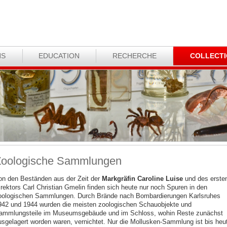
NS
EDUCATION
RECHERCHE
COLLECT
oologische Sammlungen
on den Beständen aus der Zeit der
Markgräfin Caroline Luise
und des erste
irektors Carl Christian Gmelin finden sich heute nur noch Spuren in den
oologischen Sammlungen. Durch Brände nach Bombardierungen Karlsruhes
942 und 1944 wurden die meisten zoologischen Schauobjekte und
ammlungsteile im Museumsgebäude und im Schloss, wohin Reste zunächst
usgelagert worden waren, vernichtet. Nur die Mollusken-Sammlung ist bis heu