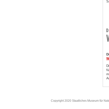
S
D
W
D
f
m
A
Copyright 2020 Staatliches Museum für Nat