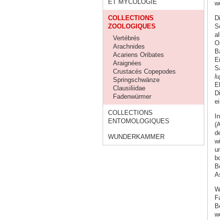
ET MYCOLOGIE
w
COLLECTIONS
D
ZOOLOGIQUES
S
a
Vertébrés
O
Arachnides
B
Acariens Oribates
E
Araignées
S
Crustacés Copepodes
l
Springschwänze
Eb
Clausiliidae
D
Fadenwürmer
e
COLLECTIONS
I
ENTOMOLOGIQUES
(
d
WUNDERKAMMER
w
u
bo
B
A
W
F
B
w