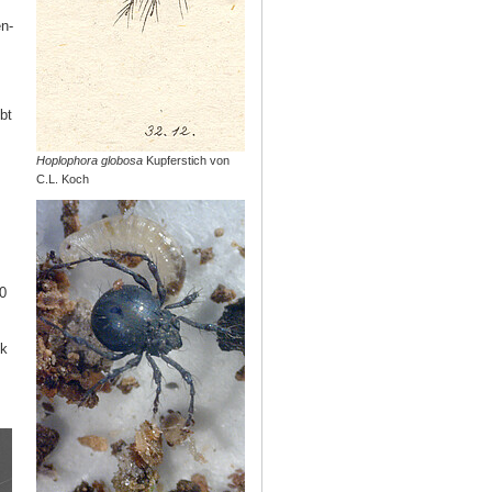
n-
bt
Hoplophora globosa
Kupferstich von
C.L. Koch
0
k
m