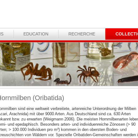
NS
EDUCATION
RECHERCHE
COLLECT
ornmilben (Oribatida)
ornmilben sind eine weltweit verbreitete, artenreiche Unterordnung der Milben
Acari, Arachnida) mit über 9000 Arten. Aus Deutschland sind ca. 630 Arten
ekannt bzw. zu erwarten (Weigmann 2006). Die meisten Hornmilbenarten lebe
emi- und epedaphisch. Besonders arten- und individuenreiche Zönosen (> 90
rten; > 100.000 Individuen pro m²) kommen in den obersten Boden- und
treuschichten von Wäldern vor. Spezielle Oribatiden-Gemeinschaften werden 