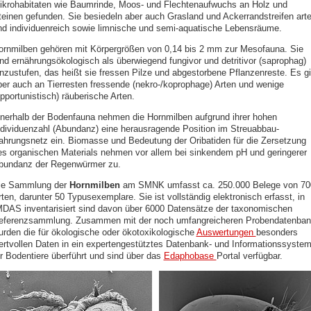
ikrohabitaten wie Baumrinde, Moos- und Flechtenaufwuchs an Holz und
teinen gefunden. Sie besiedeln aber auch Grasland und Ackerrandstreifen arte
nd individuenreich sowie limnische und semi-aquatische Lebensräume.
ornmilben gehören mit Körpergrößen von 0,14 bis 2 mm zur Mesofauna. Sie
ind ernährungsökologisch als überwiegend fungivor und detritivor (saprophag)
inzustufen, das heißt sie fressen Pilze und abgestorbene Pflanzenreste. Es gi
ber auch an Tierresten fressende (nekro-/koprophage) Arten und wenige
pportunistisch) räuberische Arten.
nnerhalb der Bodenfauna nehmen die Hornmilben aufgrund ihrer hohen
ndividuenzahl (Abundanz) eine herausragende Position im Streuabbau-
ahrungsnetz ein. Biomasse und Bedeutung der Oribatiden für die Zersetzung
es organischen Materials nehmen vor allem bei sinkendem pH und geringerer
bundanz der Regenwürmer zu.
ie Sammlung der
Hornmilben
am SMNK umfasst ca. 250.000 Belege von 70
ten, darunter 50 Typusexemplare. Sie ist vollständig elektronisch erfasst, in
MDAS inventarisiert sind davon über 6000 Datensätze der taxonomischen
eferenzsammlung. Zusammen mit der noch umfangreicheren Probendatenban
urden die für ökologische oder ökotoxikologische
Auswertungen
besonders
ertvollen Daten in ein expertengestütztes Datenbank- und Informationssyste
ür Bodentiere überführt und sind über das
Edaphobase
Portal verfügbar.