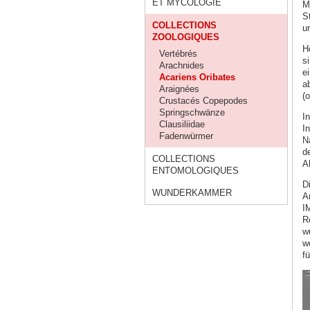
ET MYCOLOGIE
M
S
COLLECTIONS
u
ZOOLOGIQUES
H
Vertébrés
s
Arachnides
e
Acariens Oribates
a
Araignées
(o
Crustacés Copepodes
Springschwänze
I
Clausiliidae
I
Fadenwürmer
N
d
COLLECTIONS
A
ENTOMOLOGIQUES
D
WUNDERKAMMER
Ar
I
R
w
w
f