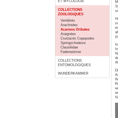
ET MYCOLOGIE
M
S
COLLECTIONS
u
ZOOLOGIQUES
H
Vertébrés
s
Arachnides
e
Acariens Oribates
a
Araignées
(o
Crustacés Copepodes
Springschwänze
I
Clausiliidae
I
Fadenwürmer
N
d
COLLECTIONS
A
ENTOMOLOGIQUES
D
WUNDERKAMMER
Ar
I
R
w
w
f