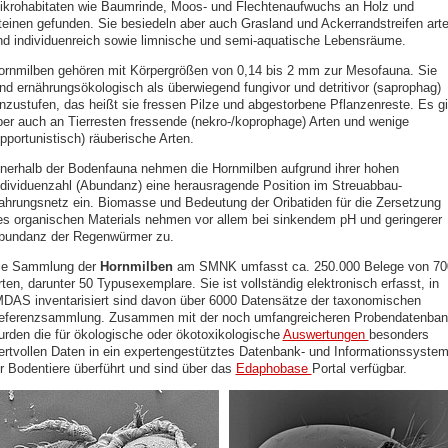
ikrohabitaten wie Baumrinde, Moos- und Flechtenaufwuchs an Holz und
teinen gefunden. Sie besiedeln aber auch Grasland und Ackerrandstreifen arte
nd individuenreich sowie limnische und semi-aquatische Lebensräume.
ornmilben gehören mit Körpergrößen von 0,14 bis 2 mm zur Mesofauna. Sie
ind ernährungsökologisch als überwiegend fungivor und detritivor (saprophag)
inzustufen, das heißt sie fressen Pilze und abgestorbene Pflanzenreste. Es gi
ber auch an Tierresten fressende (nekro-/koprophage) Arten und wenige
pportunistisch) räuberische Arten.
nnerhalb der Bodenfauna nehmen die Hornmilben aufgrund ihrer hohen
ndividuenzahl (Abundanz) eine herausragende Position im Streuabbau-
ahrungsnetz ein. Biomasse und Bedeutung der Oribatiden für die Zersetzung
es organischen Materials nehmen vor allem bei sinkendem pH und geringerer
bundanz der Regenwürmer zu.
ie Sammlung der
Hornmilben
am SMNK umfasst ca. 250.000 Belege von 70
ten, darunter 50 Typusexemplare. Sie ist vollständig elektronisch erfasst, in
MDAS inventarisiert sind davon über 6000 Datensätze der taxonomischen
eferenzsammlung. Zusammen mit der noch umfangreicheren Probendatenban
urden die für ökologische oder ökotoxikologische
Auswertungen
besonders
ertvollen Daten in ein expertengestütztes Datenbank- und Informationssyste
ür Bodentiere überführt und sind über das
Edaphobase
Portal verfügbar.