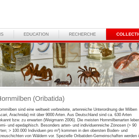
NS
EDUCATION
RECHERCHE
COLLECT
ornmilben (Oribatida)
ornmilben sind eine weltweit verbreitete, artenreiche Unterordnung der Milben
Acari, Arachnida) mit über 9000 Arten. Aus Deutschland sind ca. 630 Arten
ekannt bzw. zu erwarten (Weigmann 2006). Die meisten Hornmilbenarten lebe
emi- und epedaphisch. Besonders arten- und individuenreiche Zönosen (> 90
rten; > 100.000 Individuen pro m²) kommen in den obersten Boden- und
treuschichten von Wäldern vor. Spezielle Oribatiden-Gemeinschaften werden 