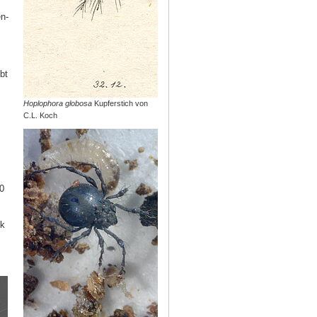
n-
bt
Hoplophora globosa
Kupferstich von
C.L. Koch
0
k
m