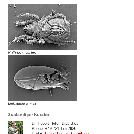
Nothrus silvestris
Liebstadia similis
Zuständiger Kurator
Dr. Hubert Höfer, Dipl.-Biol.
Phone: +49 721 175 2826
E-Mail:
hubert.hoefer[at]smnk
.
de