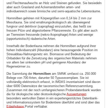
und Flechtenaufwuchs an Holz und Steinen gefunden. Sie besiedeln
aber auch Grasland und Ackerrandstreifen arten- und
individuenreich sowie limnische und semi-aquatische Lebensräume.
Hornmilben gehören mit Körpergrößen von 0,14 bis 2 mm zur
Mesofauna. Sie sind ernährungsökologisch als überwiegend
fungivor und detritivor (saprophag) einzustufen, das heißt sie
fressen Pilze und abgestorbene Pflanzenreste. Es gibt aber auch
an Tierresten fressende (nekro-/koprophage) Arten und wenige
(opportunistisch) räuberische Arten.
Innerhalb der Bodenfauna nehmen die Hornmilben aufgrund ihrer
hohen Individuenzahl (Abundanz) eine herausragende Position im
Streuabbau-Nahrungsnetz ein. Biomasse und Bedeutung der
Oribatiden für die Zersetzung des organischen Materials nehmen
vor allem bei sinkendem pH und geringerer Abundanz der
Regenwürmer zu.
Die Sammlung der
Hornmilben
am SMNK umfasst ca. 250.000
Belege von 700 Arten, darunter 50 Typusexemplare. Sie ist
vollständig elektronisch erfasst, in IMDAS inventarisiert sind davon
über 6000 Datensätze der taxonomischen Referenzsammlung.
Zusammen mit der noch umfangreicheren Probendatenbank wurden
die für ökologische oder ökotoxikologische
Auswertungen
besonders wertvollen Daten in ein expertengestütztes Datenbank-
und Informationssystem für Bodentiere überführt und sind über das
Edaphobase
Portal verfügbar.