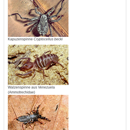
Kapuzenspinne
Cryptocellus becki
Walzenspinne aus Venezuela
(Ammotrechidae)