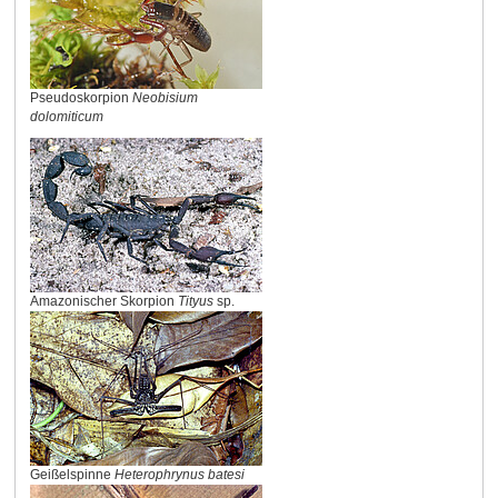
Pseudoskorpion
Neobisium
dolomiticum
Amazonischer Skorpion
Tityus
sp.
Geißelspinne
Heterophrynus batesi