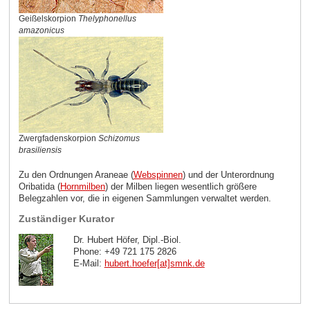
Geißelskorpion
Thelyphonellus
amazonicus
Zwergfadenskorpion
Schizomus
brasiliensis
Zu den Ordnungen Araneae (
Webspinnen
) und der Unterordnung
Oribatida (
Hornmilben
) der Milben liegen wesentlich größere
Belegzahlen vor, die in eigenen Sammlungen verwaltet werden.
Zuständiger Kurator
Dr. Hubert Höfer, Dipl.-Biol.
Phone: +49 721 175 2826
E-Mail:
hubert.hoefer[at]smnk
.
de