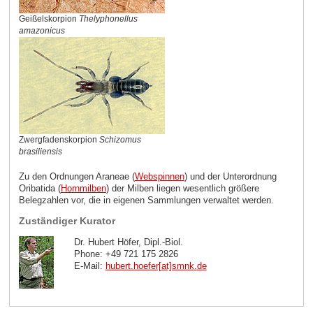
Geißelskorpion
Thelyphonellus
amazonicus
Zwergfadenskorpion
Schizomus
brasiliensis
Zu den Ordnungen Araneae (
Webspinnen
) und der Unterordnung
Oribatida (
Hornmilben
) der Milben liegen wesentlich größere
Belegzahlen vor, die in eigenen Sammlungen verwaltet werden.
Zuständiger Kurator
Dr. Hubert Höfer, Dipl.-Biol.
Phone: +49 721 175 2826
E-Mail:
hubert.hoefer[at]smnk
.
de