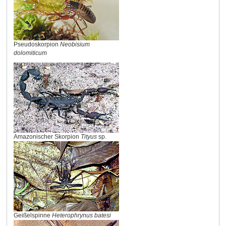
Pseudoskorpion
Neobisium
dolomiticum
Amazonischer Skorpion
Tityus
sp.
Geißelspinne
Heterophrynus batesi