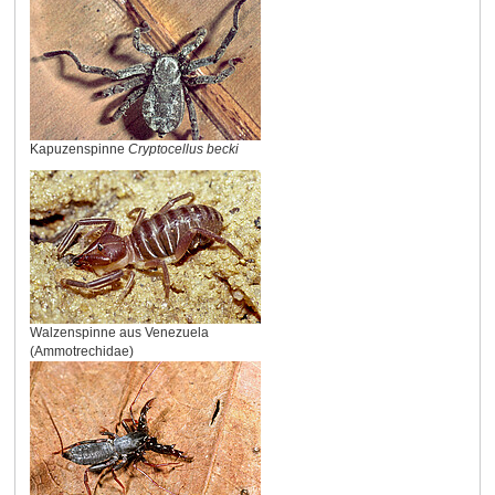
Kapuzenspinne
Cryptocellus becki
Walzenspinne aus Venezuela
(Ammotrechidae)