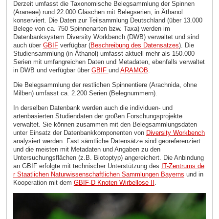
Derzeit umfasst die Taxonomische Belegsammlung der Spinnen
(Araneae) rund 22.000 Gläschen mit Belegserien, in Äthanol
konserviert. Die Daten zur Teilsammlung Deutschland (über 13.000
Belege von ca. 750 Spinnenarten bzw. Taxa) werden im
Datenbanksystem Diversity Workbench (DWB) verwaltet und sind
auch über
GBIF
verfügbar (
Beschreibung des Datensatzes
). Die
Studiensammlung (in Äthanol) umfasst aktuell mehr als 150.000
Serien mit umfangreichen Daten und Metadaten, ebenfalls verwaltet
in DWB und verfügbar über
GBIF
und
ARAMOB
.
Die Belegsammlung der restlichen Spinnentiere (Arachnida, ohne
Milben) umfasst ca. 2.200 Serien (Belegnummern).
In derselben Datenbank werden auch die individuen- und
artenbasierten Studiendaten der großen Forschungsprojekte
verwaltet. Sie können zusammen mit den Belegsammlungsdaten
unter Einsatz der Datenbankkomponenten von
Diversity Workbench
analysiert werden. Fast sämtliche Datensätze sind georeferenziert
und die meisten mit Metadaten und Angaben zu den
Untersuchungsflächen (z.B. Biotoptyp) angereichert. Die Anbindung
an GBIF erfolgte mit technischer Unterstützung des
IT-Zentrums de
r Staatlichen Naturwissenschaftlichen Sammlungen Bayerns
und in
Kooperation mit dem
GBIF-D Knoten Wirbellose II
.