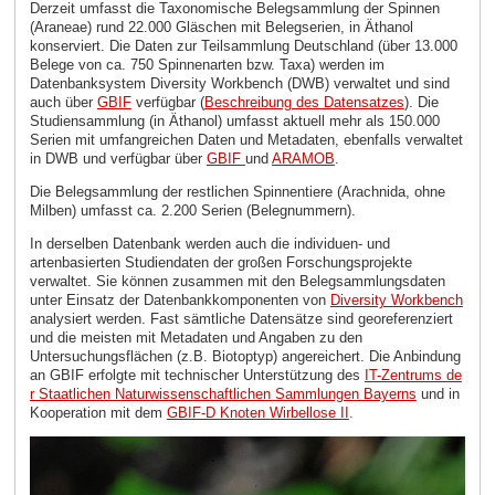
Derzeit umfasst die Taxonomische Belegsammlung der Spinnen
(Araneae) rund 22.000 Gläschen mit Belegserien, in Äthanol
konserviert. Die Daten zur Teilsammlung Deutschland (über 13.000
Belege von ca. 750 Spinnenarten bzw. Taxa) werden im
Datenbanksystem Diversity Workbench (DWB) verwaltet und sind
auch über
GBIF
verfügbar (
Beschreibung des Datensatzes
). Die
Studiensammlung (in Äthanol) umfasst aktuell mehr als 150.000
Serien mit umfangreichen Daten und Metadaten, ebenfalls verwaltet
in DWB und verfügbar über
GBIF
und
ARAMOB
.
Die Belegsammlung der restlichen Spinnentiere (Arachnida, ohne
Milben) umfasst ca. 2.200 Serien (Belegnummern).
In derselben Datenbank werden auch die individuen- und
artenbasierten Studiendaten der großen Forschungsprojekte
verwaltet. Sie können zusammen mit den Belegsammlungsdaten
unter Einsatz der Datenbankkomponenten von
Diversity Workbench
analysiert werden. Fast sämtliche Datensätze sind georeferenziert
und die meisten mit Metadaten und Angaben zu den
Untersuchungsflächen (z.B. Biotoptyp) angereichert. Die Anbindung
an GBIF erfolgte mit technischer Unterstützung des
IT-Zentrums de
r Staatlichen Naturwissenschaftlichen Sammlungen Bayerns
und in
Kooperation mit dem
GBIF-D Knoten Wirbellose II
.