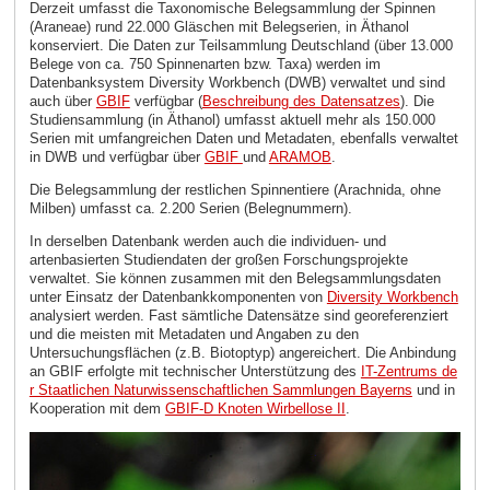
Derzeit umfasst die Taxonomische Belegsammlung der Spinnen
(Araneae) rund 22.000 Gläschen mit Belegserien, in Äthanol
konserviert. Die Daten zur Teilsammlung Deutschland (über 13.000
Belege von ca. 750 Spinnenarten bzw. Taxa) werden im
Datenbanksystem Diversity Workbench (DWB) verwaltet und sind
auch über
GBIF
verfügbar (
Beschreibung des Datensatzes
). Die
Studiensammlung (in Äthanol) umfasst aktuell mehr als 150.000
Serien mit umfangreichen Daten und Metadaten, ebenfalls verwaltet
in DWB und verfügbar über
GBIF
und
ARAMOB
.
Die Belegsammlung der restlichen Spinnentiere (Arachnida, ohne
Milben) umfasst ca. 2.200 Serien (Belegnummern).
In derselben Datenbank werden auch die individuen- und
artenbasierten Studiendaten der großen Forschungsprojekte
verwaltet. Sie können zusammen mit den Belegsammlungsdaten
unter Einsatz der Datenbankkomponenten von
Diversity Workbench
analysiert werden. Fast sämtliche Datensätze sind georeferenziert
und die meisten mit Metadaten und Angaben zu den
Untersuchungsflächen (z.B. Biotoptyp) angereichert. Die Anbindung
an GBIF erfolgte mit technischer Unterstützung des
IT-Zentrums de
r Staatlichen Naturwissenschaftlichen Sammlungen Bayerns
und in
Kooperation mit dem
GBIF-D Knoten Wirbellose II
.