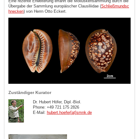
Eine rezente Erweiterung erfährt die Molluskensammlung durch die
Übergabe der Sammlung europäischer Clausiliidae (
Schließmundsc
hnecken
) von Herrn Otto Eckert.
Zuständiger Kurator
Dr. Hubert Höfer, Dipl.-Biol.
Phone: +49 721 175 2826
E-Mail:
hubert.hoefer[at]smnk
.
de