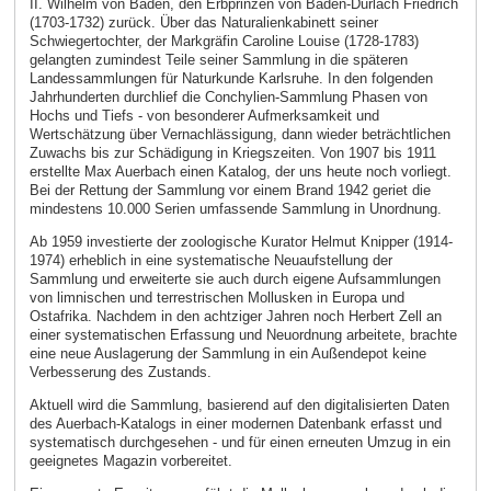
II. Wilhelm von Baden, den Erbprinzen von Baden-Durlach Friedrich
(1703-1732) zurück. Über das Naturalienkabinett seiner
Schwiegertochter, der Markgräfin Caroline Louise (1728-1783)
gelangten zumindest Teile seiner Sammlung in die späteren
Landessammlungen für Naturkunde Karlsruhe. In den folgenden
Jahrhunderten durchlief die Conchylien-Sammlung Phasen von
Hochs und Tiefs - von besonderer Aufmerksamkeit und
Wertschätzung über Vernachlässigung, dann wieder beträchtlichen
Zuwachs bis zur Schädigung in Kriegszeiten. Von 1907 bis 1911
erstellte Max Auerbach einen Katalog, der uns heute noch vorliegt.
Bei der Rettung der Sammlung vor einem Brand 1942 geriet die
mindestens 10.000 Serien umfassende Sammlung in Unordnung.
Ab 1959 investierte der zoologische Kurator Helmut Knipper (1914-
1974) erheblich in eine systematische Neuaufstellung der
Sammlung und erweiterte sie auch durch eigene Aufsammlungen
von limnischen und terrestrischen Mollusken in Europa und
Ostafrika. Nachdem in den achtziger Jahren noch Herbert Zell an
einer systematischen Erfassung und Neuordnung arbeitete, brachte
eine neue Auslagerung der Sammlung in ein Außendepot keine
Verbesserung des Zustands.
Aktuell wird die Sammlung, basierend auf den digitalisierten Daten
des Auerbach-Katalogs in einer modernen Datenbank erfasst und
systematisch durchgesehen - und für einen erneuten Umzug in ein
geeignetes Magazin vorbereitet.