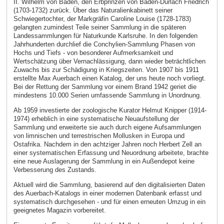
II. Wilhelm von Baden, den Erbprinzen von Baden-Durlach Friedrich
(1703-1732) zurück. Über das Naturalienkabinett seiner
Schwiegertochter, der Markgräfin Caroline Louise (1728-1783)
gelangten zumindest Teile seiner Sammlung in die späteren
Landessammlungen für Naturkunde Karlsruhe. In den folgenden
Jahrhunderten durchlief die Conchylien-Sammlung Phasen von
Hochs und Tiefs - von besonderer Aufmerksamkeit und
Wertschätzung über Vernachlässigung, dann wieder beträchtlichen
Zuwachs bis zur Schädigung in Kriegszeiten. Von 1907 bis 1911
erstellte Max Auerbach einen Katalog, der uns heute noch vorliegt.
Bei der Rettung der Sammlung vor einem Brand 1942 geriet die
mindestens 10.000 Serien umfassende Sammlung in Unordnung.
Ab 1959 investierte der zoologische Kurator Helmut Knipper (1914-
1974) erheblich in eine systematische Neuaufstellung der
Sammlung und erweiterte sie auch durch eigene Aufsammlungen
von limnischen und terrestrischen Mollusken in Europa und
Ostafrika. Nachdem in den achtziger Jahren noch Herbert Zell an
einer systematischen Erfassung und Neuordnung arbeitete, brachte
eine neue Auslagerung der Sammlung in ein Außendepot keine
Verbesserung des Zustands.
Aktuell wird die Sammlung, basierend auf den digitalisierten Daten
des Auerbach-Katalogs in einer modernen Datenbank erfasst und
systematisch durchgesehen - und für einen erneuten Umzug in ein
geeignetes Magazin vorbereitet.