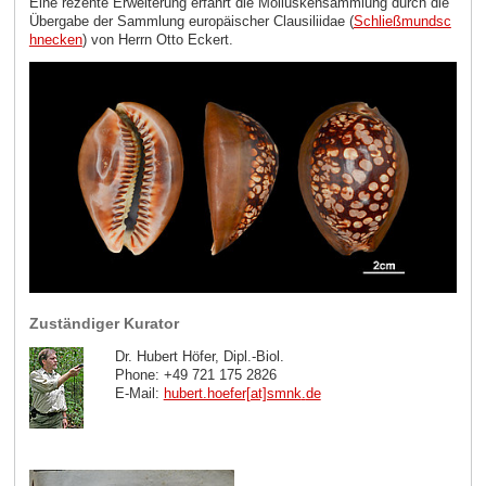
Eine rezente Erweiterung erfährt die Molluskensammlung durch die
Übergabe der Sammlung europäischer Clausiliidae (
Schließmundsc
hnecken
) von Herrn Otto Eckert.
Zuständiger Kurator
Dr. Hubert Höfer, Dipl.-Biol.
Phone: +49 721 175 2826
E-Mail:
hubert.hoefer[at]smnk
.
de