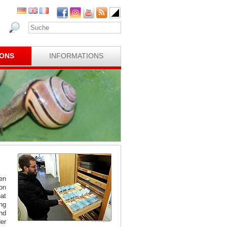
IONS
INFORMATIONS
en
on
at
ng
nd
er