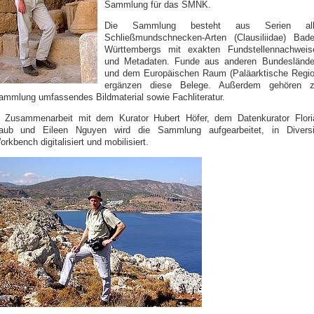
Sammlung für das SMNK.
Die Sammlung besteht aus Serien all
Schließmundschnecken-Arten (Clausiliidae) Bade
Württembergs mit exakten Fundstellennachweis
und Metadaten. Funde aus anderen Bundeslände
und dem Europäischen Raum (Paläarktische Regio
ergänzen diese Belege. Außerdem gehören z
ammlung umfassendes Bildmaterial sowie Fachliteratur.
n Zusammenarbeit mit dem Kurator Hubert Höfer, dem Datenkurator Flori
aub und Eileen Nguyen wird die Sammlung aufgearbeitet, in Diversi
rkbench digitalisiert und mobilisiert.