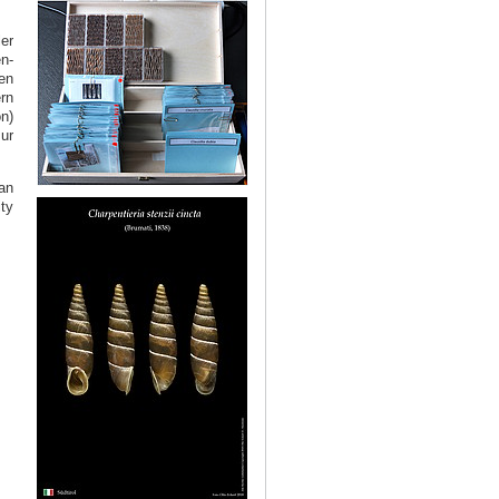
er
n-
en
rn
n)
ur
an
ty