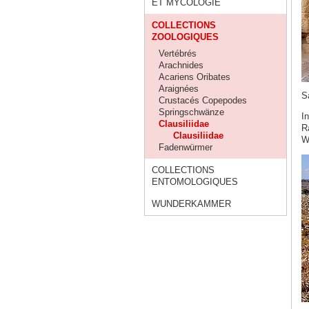
ET MYCOLOGIE
COLLECTIONS
ZOOLOGIQUES
Vertébrés
Arachnides
Acariens Oribates
Araignées
S
Crustacés Copepodes
Springschwänze
I
Clausiliidae
R
Clausiliidae
Wo
Fadenwürmer
COLLECTIONS
ENTOMOLOGIQUES
WUNDERKAMMER