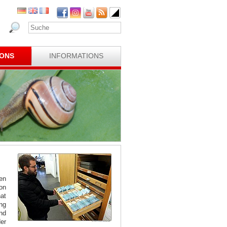
IONS
INFORMATIONS
en
on
at
ng
nd
er