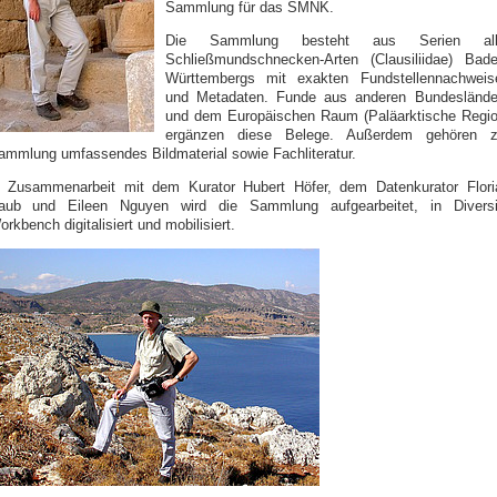
Sammlung für das SMNK.
Die Sammlung besteht aus Serien all
Schließmundschnecken-Arten (Clausiliidae) Bade
Württembergs mit exakten Fundstellennachweis
und Metadaten. Funde aus anderen Bundeslände
und dem Europäischen Raum (Paläarktische Regio
ergänzen diese Belege. Außerdem gehören z
ammlung umfassendes Bildmaterial sowie Fachliteratur.
n Zusammenarbeit mit dem Kurator Hubert Höfer, dem Datenkurator Flori
aub und Eileen Nguyen wird die Sammlung aufgearbeitet, in Diversi
rkbench digitalisiert und mobilisiert.