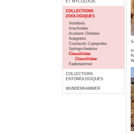
ET MYCOLOGIE
COLLECTIONS
ZOOLOGIQUES
Vertébrés
Arachnides
Acariens Oribates
Araignées
S
Crustacés Copepodes
Springschwänze
I
Clausiliidae
R
Clausiliidae
Wo
Fadenwürmer
COLLECTIONS
ENTOMOLOGIQUES
WUNDERKAMMER