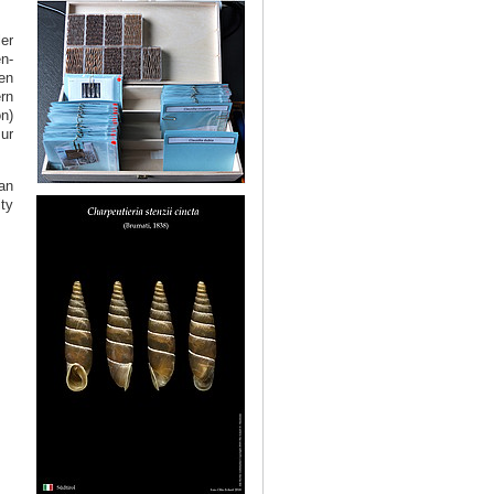
er
n-
en
rn
n)
ur
an
ty