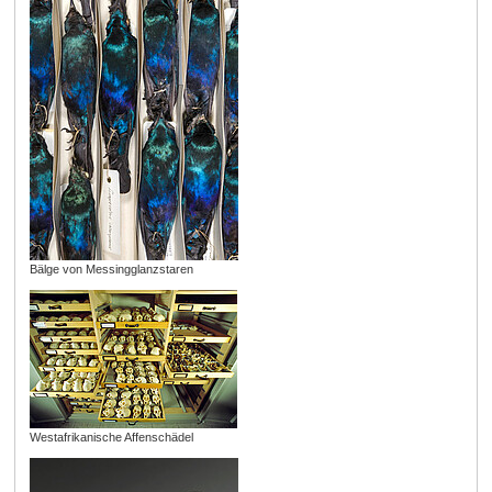
Bälge von Messingglanzstaren
Westafrikanische Affenschädel