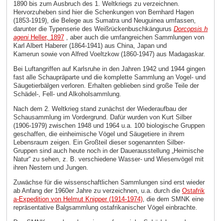
1890 bis zum Ausbruch des 1. Weltkriegs zu verzeichnen.
Hervorzuheben sind hier die Schenkungen von Bernhard Hagen
(1853-1919), die Belege aus Sumatra und Neuguinea umfassen,
darunter die Typenserie des Weißrückenbuschkängurus
Dorcopsis h
ageni
Heller, 1897
, aber auch die umfangreichen Sammlungen von
Karl Albert Haberer (1864-1941) aus China, Japan und
Kamerun sowie von Alfred Voeltzkow (1860-1947) aus Madagaskar.
Bei Luftangriffen auf Karlsruhe in den Jahren 1942 und 1944 gingen
fast alle Schaupräparte und die komplette Sammlung an Vogel- und
Säugetierbälgen verloren. Erhalten geblieben sind große Teile der
Schädel-, Fell- und Alkoholsammlung.
Nach dem 2. Weltkrieg stand zunächst der Wiederaufbau der
Schausammlung im Vordergrund. Dafür wurden von Kurt Silber
(1906-1979) zwischen 1948 und 1964 u.a. 100 biologische Gruppen
geschaffen, die einheimische Vögel und Säugetiere in ihrem
Lebensraum zeigen. Ein Großteil dieser sogenannten Silber-
Gruppen sind auch heute noch in der Dauerausstellung „Heimische
Natur“ zu sehen, z. B. verschiedene Wasser- und Wiesenvögel mit
ihren Nestern und Jungen.
Zuwächse für die wissenschaftlichen Sammlungen sind erst wieder
ab Anfang der 1960er Jahre zu verzeichnen, u.a. durch die
Ostafrik
a-Expedition von Helmut Knipper (1914-1974)
, die dem SMNK eine
repräsentative Balgsammlung ostafrikanischer Vögel einbrachte.