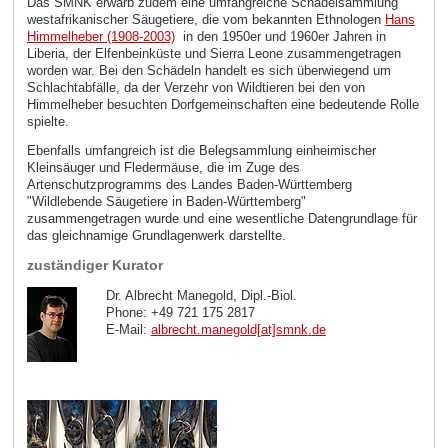
Das SMNK erwarb zudem eine umfangreiche Schädelsammlung
westafrikanischer Säugetiere, die vom bekannten Ethnologen
Hans
Himmelheber (1908-2003)
in den 1950er und 1960er Jahren in
Liberia, der Elfenbeinküste und Sierra Leone zusammengetragen
worden war. Bei den Schädeln handelt es sich überwiegend um
Schlachtabfälle, da der Verzehr von Wildtieren bei den von
Himmelheber besuchten Dorfgemeinschaften eine bedeutende Rolle
spielte.
Ebenfalls umfangreich ist die Belegsammlung einheimischer
Kleinsäuger und Fledermäuse, die im Zuge des
Artenschutzprogramms des Landes Baden-Württemberg
"Wildlebende Säugetiere in Baden-Württemberg"
zusammengetragen wurde und eine wesentliche Datengrundlage für
das gleichnamige Grundlagenwerk darstellte.
zuständiger Kurator
Dr. Albrecht Manegold, Dipl.-Biol.
Phone: +49 721 175 2817
E-Mail:
albrecht.manegold[at]smnk
.
de